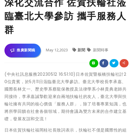
深化交流合作 佐賀扶輪社蒞
臨臺北大學參訪 攜手服務人
群
May 12,2023
新聞
新聞時事
推廣新聞稿
(中央社訊息服務20230512 16:51:10)日本佐賀暨板橋扶輪社計2
0位貴賓，於5月11日蒞臨臺北大學參訪。臺北大學校長李承嘉、
國際長林文一、歷史學系蔡龍保教授及法律學系小林貴典老師共
同接待，李承嘉誠摯歡迎來自兩地扶輪社的友人，臺北大學與扶
輪社擁有共同的核心價值「服務人群」，除了培養專業知識，也
將所學回饋在社會各個領域，期待會議為雙方未來的合作建立基
礎，發展友誼和交流！
日本佐賀扶輪社福岡桂社長致詞表示，扶輪社不僅是國際性的組