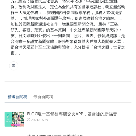
方式經營；隨著民主化發展，1996年依據「中央通訊社設置條
例」改制為財團法人，定位為全民共有的國家通訊社，獨立超然執
行三大法定任務： ．辦理國內外新聞報導業務，服務大眾傳播媒
體。 ．辦理國家對外新聞通訊業務，促進國際對台灣之瞭解。 ．
加強與國際新聞通訊社合作，增進國際新聞交流。 秉持「正確、
領先、客觀、翔實」的基本原則，中央社專業新聞團隊每天以中、
英、日文即時對外發出上千則新聞、照片、圖表、影音與資訊，是
台灣唯一多語文新聞媒體，服務對象從媒體客戶擴大為閱聽大眾；
從台灣民眾延伸至全球僑胞與讀者，充分扮演「台灣之眼，世界之
窗」。
精選新聞稿
最新新聞稿
FLOC唯一基督徒專屬交友APP，基督徒的新福音
2021/03/29