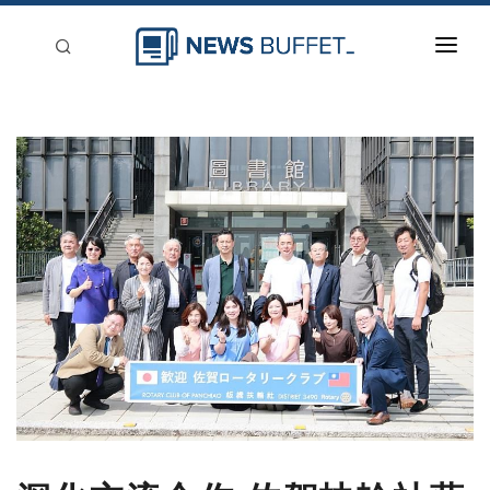
回到首頁
新聞稿分類
登入
刊登