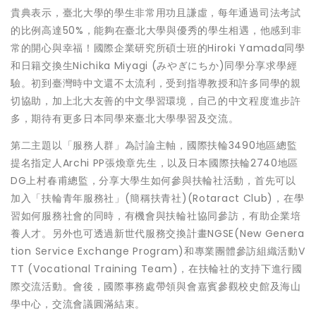
貴典表示，臺北大學的學生非常用功且謙虛，每年通過司法考試
的比例高達50%，能夠在臺北大學與優秀的學生相遇，他感到非
常的開心與幸福！國際企業研究所碩士班的Hiroki Yamada同學
和日籍交換生Nichika Miyagi (みやぎにちか)同學分享求學經
驗。初到臺灣時中文還不太流利，受到指導教授和許多同學的親
切協助，加上北大友善的中文學習環境，自己的中文程度進步許
多，期待有更多日本同學來臺北大學學習及交流。
第二主題以「服務人群」為討論主軸，國際扶輪3490地區總監
提名指定人Archi PP張煥章先生，以及日本國際扶輪2740地區
DG上村春甫總監，分享大學生如何參與扶輪社活動，首先可以
加入「扶輪青年服務社」(簡稱扶青社)(Rotaract Club)，在學
習如何服務社會的同時，有機會與扶輪社協同參訪，有助企業培
養人才。另外也可透過新世代服務交換計畫NGSE(New Genera
tion Service Exchange Program)和專業團體參訪組織活動V
TT (Vocational Training Team)，在扶輪社的支持下進行國
際交流活動。會後，國際事務處帶領與會嘉賓參觀校史館及海山
學中心，交流會議圓滿結束。