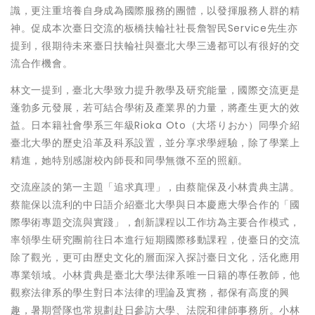
識，更注重培養自身成為國際服務的團體，以發揮服務人群的精
神。促成本次臺日交流的板橋扶輪社社長詹智民Service先生亦
提到，很期待未來臺日扶輪社與臺北大學三邊都可以有很好的交
流合作機會。
林文一提到，臺北大學致力提升教學及研究能量，國際交流更是
蓬勃多元發展，若可結合學術及產業界的力量，將產生更大的效
益。日本籍社會學系三年級Rioka Oto（大塔りおか）同學介紹
臺北大學的歷史沿革及科系設置，並分享求學經驗，除了學業上
精進，她特別感謝校內師長和同學無微不至的照顧。
交流座談的第一主題「追求真理」，由蔡龍保及小林貴典主講。
蔡龍保以流利的中日語介紹臺北大學與日本慶應大學合作的「國
際學術專題交流與實踐」，創新課程以工作坊為主要合作模式，
率領學生研究團前往日本進行短期國際移動課程，使臺日的交流
除了觀光，更可由歷史文化的層面深入探討臺日文化，活化應用
專業領域。小林貴典是臺北大學法律系唯一日籍的專任教師，他
觀察法律系的學生對日本法律的理論及實務，都保有高度的興
趣，暑期營隊也常規劃赴日參訪大學、法院和律師事務所。小林