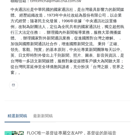
聯絡信箱：
timtimcna@mail.cna.com.tw
中央通訊社是中華民國的國家通訊社，是台灣最具影響力的新聞媒
體。 經歷組織改造，1973年中央社改組為股份有限公司，以企業
方式經營；隨著民主化發展，1996年依據「中央通訊社設置條
例」改制為財團法人，定位為全民共有的國家通訊社，獨立超然執
行三大法定任務： ．辦理國內外新聞報導業務，服務大眾傳播媒
體。 ．辦理國家對外新聞通訊業務，促進國際對台灣之瞭解。 ．
加強與國際新聞通訊社合作，增進國際新聞交流。 秉持「正確、
領先、客觀、翔實」的基本原則，中央社專業新聞團隊每天以中、
英、日文即時對外發出上千則新聞、照片、圖表、影音與資訊，是
台灣唯一多語文新聞媒體，服務對象從媒體客戶擴大為閱聽大眾；
從台灣民眾延伸至全球僑胞與讀者，充分扮演「台灣之眼，世界之
窗」。
精選新聞稿
最新新聞稿
FLOC唯一基督徒專屬交友APP，基督徒的新福音