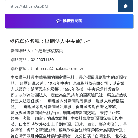
推廣新聞稿
發佈單位名稱：財團法人中央通訊社
新聞聯絡人：訊息服務核稿員
聯絡電話：02-25051180
聯絡信箱：
timtimcna@mail.cna.com.tw
中央通訊社是中華民國的國家通訊社，是台灣最具影響力的新聞媒
體。 經歷組織改造，1973年中央社改組為股份有限公司，以企業
方式經營；隨著民主化發展，1996年依據「中央通訊社設置條
例」改制為財團法人，定位為全民共有的國家通訊社，獨立超然執
行三大法定任務： ．辦理國內外新聞報導業務，服務大眾傳播媒
體。 ．辦理國家對外新聞通訊業務，促進國際對台灣之瞭解。 ．
加強與國際新聞通訊社合作，增進國際新聞交流。 秉持「正確、
領先、客觀、翔實」的基本原則，中央社專業新聞團隊每天以中、
英、日文即時對外發出上千則新聞、照片、圖表、影音與資訊，是
台灣唯一多語文新聞媒體，服務對象從媒體客戶擴大為閱聽大眾；
從台灣民眾延伸至全球僑胞與讀者，充分扮演「台灣之眼，世界之