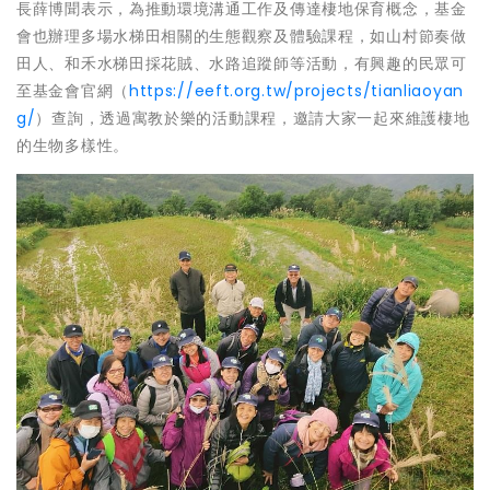
長薛博聞表示，為推動環境溝通工作及傳達棲地保育概念，基金
會也辦理多場水梯田相關的生態觀察及體驗課程，如山村節奏做
田人、和禾水梯田採花賊、水路追蹤師等活動，有興趣的民眾可
至基金會官網（
https://eeft.org.tw/projects/tianliaoyan
g/
）查詢，透過寓教於樂的活動課程，邀請大家一起來維護棲地
的生物多樣性。