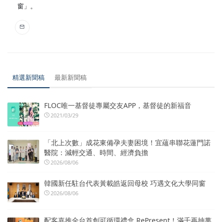
窗」。
精選新聞稿
最新新聞稿
FLOC唯一基督徒專屬交友APP，基督徒的新福音
2021/03/29
「北上次數」成花東備孕夫妻困境！宜蘊串聯花蓮門諾
醫院：減輕交通、時間、經濟負擔
2026/08/06
韓國新任駐台代表黃載皓返回母校 巧遇文化大學同窗
2026/08/06
配客嘉推全台首創可循環禮盒 RePresent！滿千再抽萬