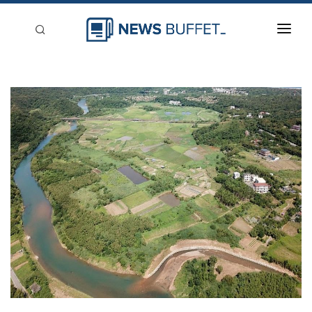
回到首頁
新聞稿分類
登入
刊登