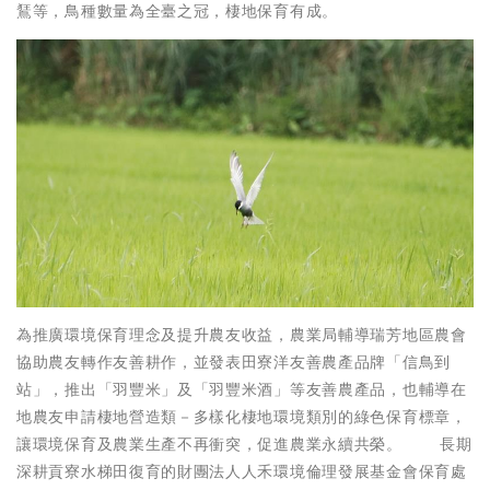
鵟等，鳥種數量為全臺之冠，棲地保育有成。
為推廣環境保育理念及提升農友收益，農業局輔導瑞芳地區農會
協助農友轉作友善耕作，並發表田寮洋友善農產品牌「信鳥到
站」，推出「羽豐米」及「羽豐米酒」等友善農產品，也輔導在
地農友申請棲地營造類－多樣化棲地環境類別的綠色保育標章，
讓環境保育及農業生產不再衝突，促進農業永續共榮。 長期
深耕貢寮水梯田復育的財團法人人禾環境倫理發展基金會保育處