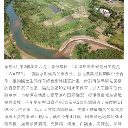
每年5月第2個星期六是世界候鳥日，2023年世界候鳥日主題是
「WATER」，強調水對候鳥的重要性。新北農業局長期與中央合
作，推動國土生態保育綠色網絡建置計畫，針對有候鳥驛站美稱
的貢寮田寮洋地區，協助該區10公頃水田保育，以人工除草取代
除草劑，也輔導在地農友提早進行田區翻犁，提供優良候鳥過境
棲息環境；今年更針對田寮洋第1號及第2號水圳周邊，長度約2,1
00公尺的範圍，以人工方式清除雜草。依據全球最知名的鳥類資
源線上資料庫eBird顯示，截至今年4月底，田寮洋已紀錄到354
種鳥種，如黃頭黃鶺鴒、禿鼻鴉、鴻雁、白額雁、花澤鵟、灰澤