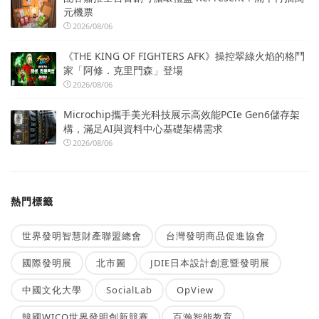
元機票
2026/08/06
《THE KING OF FIGHTERS AFK》操控翠綠火焰的格鬥
家「阿修．克里門森」登場
2026/08/06
Microchip攜手美光科技展示高效能PCIe Gen6儲存架
構，滿足AI與資料中心基礎架構需求
2026/08/06
熱門標籤
世界發明智慧財產聯盟總會
台灣發明商品促進協會
國際發明展
北市圖
JDIE日本設計創意暨發明展
中國文化大學
SocialLab
OpView
韓國WICO世界發明創新競賽
百瀚智能教育