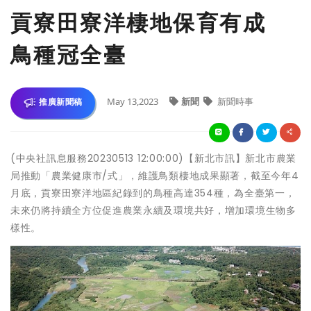
貢寮田寮洋棲地保育有成
鳥種冠全臺
May 13,2023
新聞
新聞時事
推廣新聞稿
(中央社訊息服務20230513 12:00:00)【新北市訊】新北市農業
局推動「農業健康市/式」，維護鳥類棲地成果顯著，截至今年4
月底，貢寮田寮洋地區紀錄到的鳥種高達354種，為全臺第一，
未來仍將持續全方位促進農業永續及環境共好，增加環境生物多
樣性。