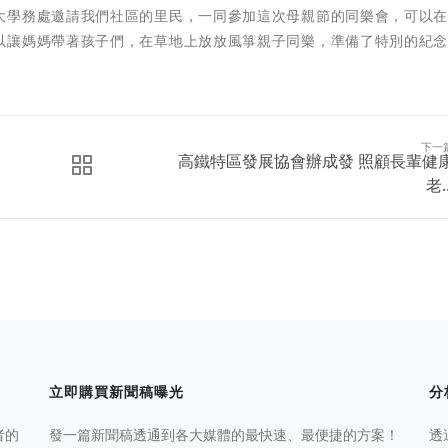
大學務處邀請我們社區的里民，一同參加這次母親節的同樂會，可以
以讓媽媽帶著孩子們，在草地上放放風箏親子同樂，準備了特別的紀
下一
高鐵特區發展協會辦成發 照顧長輩健
老..
立即購買新聞稿曝光
分
者的
發一篇新聞稿透通到各大媒體的最快速、最便捷的方案！
透