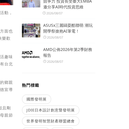
競爭力 投資長受臺大EMBA
邀分享AI時代投資思維
會活動，
2026/08/07
ASUSx三麗鷗耍酷聯萌 潮玩
開學祭搶抱AI筆電！
一方面也
2026/08/07
快樂歡
AMD公佈2026年第2季財務
報告
生活趣味
2026/08/07
還有台北
地的鄉親
熱門標籤
美德宣導
國際發明展
並且剛
JDIE日本設計創意暨發明展
祝母親節
世界發明智慧財產聯盟總會