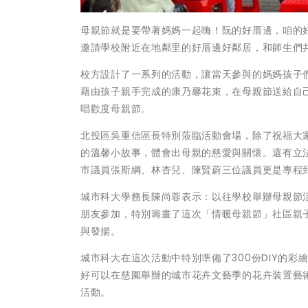
母親節就是要帶著媽媽一起嗨！阮的好厝邊，咱的
邀請學校附近在地鄰里的好厝邊好鄰居，和師生們
校方設計了一系列的活動，讓當天參與的媽媽孩子
藉由孩子親手完成的康乃馨花束，在母親節送給自
唱歡度母親節。
北投區吳重信區長特別蒞臨活動會場，除了祝福大
的溫馨小故事，體會出母親的慈愛與關懷。還有立
市議員張斯綱、林杏兒、陳賢蔚三位議員更是專程
城市科大學務長陳尚蓉表示：以往學校舉辦母親節
朋友參加，特別籌畫了這次「情暖母親節」社區親
與發揚。
城市科大在這次活動中特別準備了300份DIY的
好可以在慈園舉辦的城市花卉文藝季的花卉裝置藝
活動。