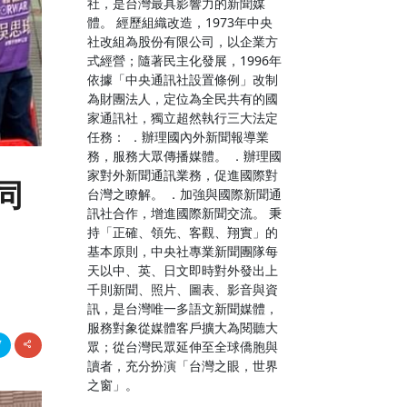
社，是台灣最具影響力的新聞媒
體。 經歷組織改造，1973年中央
社改組為股份有限公司，以企業方
式經營；隨著民主化發展，1996年
依據「中央通訊社設置條例」改制
為財團法人，定位為全民共有的國
家通訊社，獨立超然執行三大法定
任務： ．辦理國內外新聞報導業
務，服務大眾傳播媒體。 ．辦理國
家對外新聞通訊業務，促進國際對
同
台灣之瞭解。 ．加強與國際新聞通
訊社合作，增進國際新聞交流。 秉
持「正確、領先、客觀、翔實」的
基本原則，中央社專業新聞團隊每
天以中、英、日文即時對外發出上
千則新聞、照片、圖表、影音與資
訊，是台灣唯一多語文新聞媒體，
服務對象從媒體客戶擴大為閱聽大
眾；從台灣民眾延伸至全球僑胞與
讀者，充分扮演「台灣之眼，世界
之窗」。