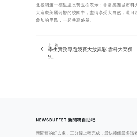
北投關渡一德里里長黃玉樹表示：非常感謝城市科
大這麼美麗蓊鬱的校園中，盡情享受大自然，還可
參加的里民，一起共襄盛舉。
上一篇
學生實務專題競賽大放異彩 雲科大榮獲
9...
NEWSBUFFET 新聞稿自助吧
新聞稿的好去處，三分鐘上稿完成，最快接觸最多讀