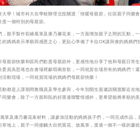
好大學！城市科大在學校辦理北投關渡「情暖母親節」社區親子同樂
共度一個特別的母親節。
們，親手製作彩繪風箏及康乃馨花束，一方面增加親子之間的互動，
己的媽媽表示孝順與感恩之心，更貼心準備了卡拉OK讓與會的媽媽們
家母親節快樂和區民們歡度母親節外，更感性地分享了他和母親日常
法委員吳思瑤也在會場裡獻唱兩首歌，一同祝賀在場所有的媽媽們！
到活動現場，一同祝賀現場的媽媽們母親節快樂！
活動都是上課期間教職員及學生參與，今年別開生面邀請關渡鄰近在
子同樂會，除了一方面和阮的好厝邊聯繫情感外，更希望能將孝順的
彩繪風箏及康乃馨花束材料，讓參加活動的媽媽孩子們，一同完成作品，
術草地上，親子一同接觸大自然賞花、放風箏，度過一個不一樣的慶