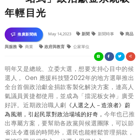
年輕目光
May 14,2023
新聞
新聞時事
商品
推廣新聞稿
與服務
商業
政府與教育
公家單位
明年又是總統、立委大選，想要支持心目中的候
選人，
Oen
應援科技
暨
2022
年的地方選舉推出
全台首個政治獻金捐款客製化解決方案，
連高人
氣議員黃捷都使用，並成為「擋泥板女神」廣受
好評。近期政治職人劇
《人選之人－造浪者
》
蔚
今年也
已
推
為風潮，引起民眾對政治場域的好奇，
出專屬方案，要幫助
各
政黨與候選團隊，可以節
省
法令遵循的
時間
外
，選民也能輕鬆管理捐款，