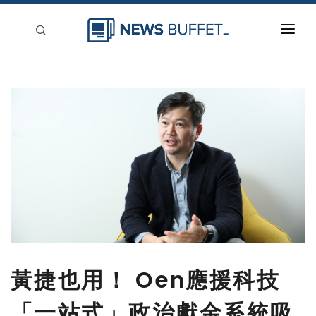
回到首頁
新聞稿分類
登入
刊登
黃捷也用！ Oen應援科技
「一站式」政治獻金系統吸