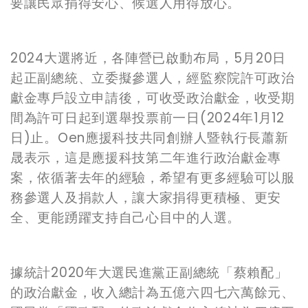
要讓民眾捐得安心、候選人用得
放
心。
2024
大選將近，各陣營已
啟
動布局，
5
月
20
日
起正副總統、立委擬參選人，經監察院許可政治
獻金專戶設立申請後，可收受政治獻金，收受期
間為許可日起到選舉投票前一日
(2024
年
1
月
12
日
)
止。
Oen
應援科技共同創辦人
暨
執行長蕭新
晟
表示，這是應援科技
第二年進行政治獻金專
案，
依循著去年的經驗，希望
有更多經驗可以服
務
參
選人及捐款人，讓大家捐得更積極、更安
全、更能踴躍支持自己心目中的人選。
據
統計
2020
年大選民進黨正副總統「蔡賴配」
的政治獻金，收入總計為五億六四七六萬餘元、