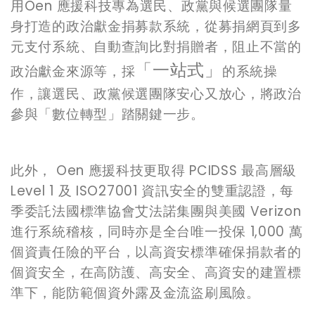
用
Oen
應援科技專為選民、政黨與候選團隊量
身打造的政治獻金捐募款系統，從募捐網頁到多
元支付系統、自動
查
詢比對捐贈者，阻止不當的
「一站式」
政治獻金來源等，
採
的系統操
作，讓選民、政黨候選團隊安心又放心，將政治
參與「數位轉型」踏關鍵一步。
此外，
Oen
應援科技更取得
PCIDSS
最高層級
Level 1
及
ISO27001
資訊安全的雙重認證，每
季委託法國標準協會艾法諾集團與美國
Verizon
進行系統稽核，同時亦是全台唯一投保
1,000
萬
個資責任險的平台，以高資安標準確保捐款者的
個資安全，
在高防護、高安全、高資安的建置標
準下，能防範
個資外露及金流盜刷風險。