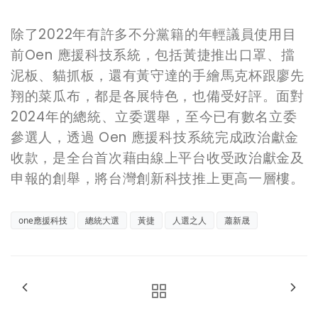
除了
2022
年有許多不分黨籍的年輕議員使用
目
前
Oen
應援科技
系統，包括黃捷推出口罩、擋
泥板、貓抓板，還有黃守達的手繪馬克杯跟廖先
翔的菜瓜布，都是各展特色，也備受好評。面對
2024
年的總統、立委選舉，至今
已有數名
立委
參選人，
透過
Oen
應援科技系統完成政治獻金
收款，
是
全台首次藉由線上平台收受政治獻金及
申報的創舉，將台灣創新科技推上更高一層樓。
one應援科技
總統大選
黃捷
人選之人
蕭新晟