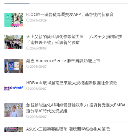
FLOC唯一基督徒專屬交友APP，基督徒的新福音
2021/03/29
天上父親的愛延續化作希望力量！ 六名子女捐贈家扶
「南投映全號」延續善的循環
2026/08/08
鎧應 AudienceSense 臉部辨識功能上市
2026/08/07
HDBank 取得越南歷來最大規模國際銀團社會貸款
2026/08/07
創智動能強化AI與經營雙軸競爭力 投資長受臺大EMBA
邀分享AI時代投資思維
2026/08/07
ASUSx三麗鷗耍酷聯萌 潮玩開學祭搶抱AI筆電！