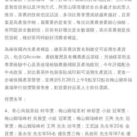
是製造技術以及沖泡方式，阿里山環境優於全台多處才如此受人
推崇，茶農的技術也沒話說，多項比賽拿獎成績越來越好，且茶
葉是高產值作物，最重要的是食安，每次比賽農會要細心抽檢，
有問題就全數銷毀，目前有好幾次是全數過關，表示茶農都是按
照規範，種好茶同時顧好消費者權益。
為確保國內生產者權益，繳茶茶農須實名制繳交可追溯生產資
訊，包含QRcode、產銷履歷及有機農產品茶樣；另抽樣茶乾送
專業檢驗中心及茶改場檢驗農藥殘留及產地鑑別，今年評鑑配合
中央政策，於比賽茶外包裝張貼或印刷可追溯生產資訊，更進一
步確保國產茶聲譽，並將於5月28日上午9點至12點在梅山鄉幸福
廣場舉行頒獎暨展售會，歡迎愛好品茗人士前往選購。
得獎名單：
A、青心烏龍茶組 特等獎：梅山鄉瑞里村 林郁雯 小姐 冠軍獎：
梅山鄉瑞峰村 吳雅雯 小姐 冠軍獎：梅山鄉瑞峰村 王輿 先生 冠
軍獎：梅山鄉瑞峰村 王輿 先生 頭等獎：王宏誠 先生等20名 金
質獎：葉永安 先生等55名 優良獎三梅：吳政田 先生等187名 優