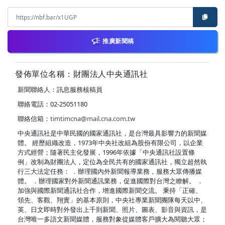
推廣新聞稿
發佈單位名稱：財團法人中央通訊社
新聞聯絡人：訊息服務核稿員
聯絡電話：02-25051180
聯絡信箱：
timtimcna@mail.cna.com.tw
中央通訊社是中華民國的國家通訊社，是台灣最具影響力的新聞媒
體。 經歷組織改造，1973年中央社改組為股份有限公司，以企業
方式經營；隨著民主化發展，1996年依據「中央通訊社設置條
例」改制為財團法人，定位為全民共有的國家通訊社，獨立超然執
行三大法定任務： ．辦理國內外新聞報導業務，服務大眾傳播媒
體。 ．辦理國家對外新聞通訊業務，促進國際對台灣之瞭解。 ．
加強與國際新聞通訊社合作，增進國際新聞交流。 秉持「正確、
領先、客觀、翔實」的基本原則，中央社專業新聞團隊每天以中、
英、日文即時對外發出上千則新聞、照片、圖表、影音與資訊，是
台灣唯一多語文新聞媒體，服務對象從媒體客戶擴大為閱聽大眾；