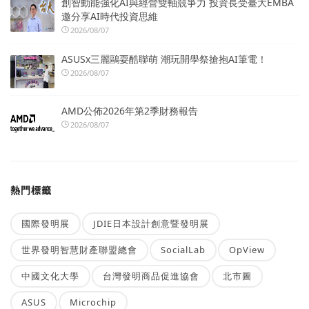
創智動能強化AI與經營雙軸競爭力 投資長受臺大EMBA
邀分享AI時代投資思維
2026/08/07
ASUSx三麗鷗耍酷聯萌 潮玩開學祭搶抱AI筆電！
2026/08/07
AMD公佈2026年第2季財務報告
2026/08/07
熱門標籤
國際發明展
JDIE日本設計創意暨發明展
世界發明智慧財產聯盟總會
SocialLab
OpView
中國文化大學
台灣發明商品促進協會
北市圖
ASUS
Microchip