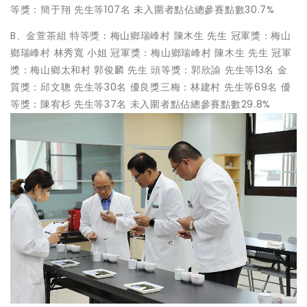
等獎：簡于翔 先生等107名 未入圍者點佔總參賽點數30.7%
B、金萱茶組 特等獎：梅山鄉瑞峰村 陳木生 先生 冠軍獎：梅山
鄉瑞峰村 林秀寬 小姐 冠軍獎：梅山鄉瑞峰村 陳木生 先生 冠軍
獎：梅山鄉太和村 郭俊麟 先生 頭等獎：郭欣諭 先生等13名 金
質獎：邱文聰 先生等30名 優良獎三梅：林建村 先生等69名 優
等獎：陳宥杉 先生等37名 未入圍者點佔總參賽點數29.8%