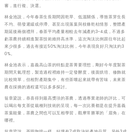
審，進行複、決選。
林金池說，今年春茶生長期間因乾旱、低溫關係，導致茶芽生長
不均、萌發遲緩或停滯、甚至出現落葉與枝條乾枯情形，整體產
期延後兩個禮拜，春茶平均產量相較去年減產約3~4成，不過多
虧茶農持續精進製茶技術維持高水準，這次淘汰比例跟往年比起
來少很多，過去有接近50%淘汰比例，今年表現良好只淘汰約3
0%。
林金池表示，嘉義高山茶的特點是茶菁要理想，剛好今年度製茶
期間天氣理想，製造過程裡維持一定發酵度，後面烘培、修飾就
比較簡單，但相對產期集中，有些茶嚐起來就帶有苦味，未來茶
農在採摘的過程還可以多多探討。
翁章梁說，恭喜得到最高獎項的茶農，透過專業老師的評比，可
以喝出每支茶從栽種到技術的呈現，每一次比賽都是在提升嘉義
茶葉能量，茶農之間也可以互相學習，觀摩常勝軍的「眉角」在
哪裡。
翁章梁說，茶跟咖啡一樣，好壞有7成取決於產地品質、另外3成