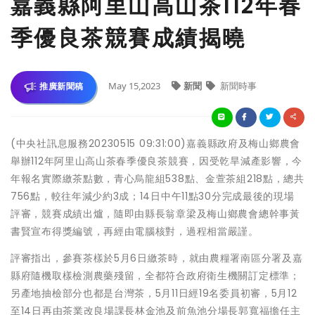
嘉義縣阿里山高山茶112年春
季優良茶競賽成績揭曉
May 15,2023
新聞
新聞時事
推廣新聞稿
(中央社訊息服務20230515 09:31:00)嘉義縣政府及梅山鄉農會
舉辦112年阿里山高山茶春季優良茶競賽，因受乾旱減產影響，今
年報名實際繳茶點數，青心烏龍組538點、金萱茶組218點，總共
756點，較往年減少約3成；14日中午11點30分完成最後的現場
評審，競賽成績出爐，隨即由縣長翁章梁及梅山鄉農會總幹事黃
書賢宣布得獎編號，再經由電腦核對，過程相當嚴謹。
評審指出，參賽茶樣於5月6日繳茶時，就由農糧署南區分署及嘉
縣府隨機取樣檢測農藥殘留，全都符合政府衛生機關訂定標準；
另產地抽檢部分也都是台灣茶，5月11日經19名委員初審，5月12
至14日再由茶業改良場課長林金池及前魚池分場長郭寬福擔任主