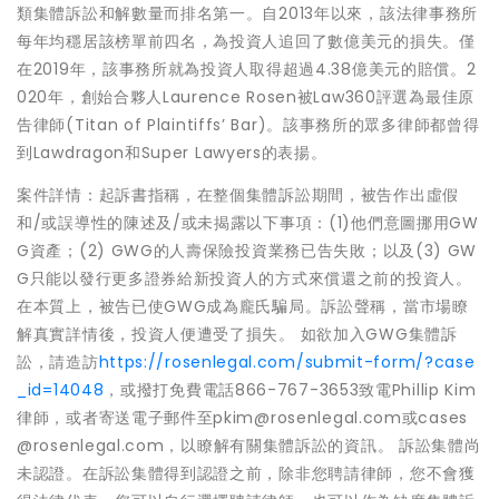
類集體訴訟和解數量而排名第一。自2013年以來，該法律事務所
每年均穩居該榜單前四名，為投資人追回了數億美元的損失。僅
在2019年，該事務所就為投資人取得超過4.38億美元的賠償。2
020年，創始合夥人Laurence Rosen被Law360評選為最佳原
告律師(Titan of Plaintiffs’ Bar)。該事務所的眾多律師都曾得
到Lawdragon和Super Lawyers的表揚。
案件詳情：起訴書指稱，在整個集體訴訟期間，被告作出虛假
和/或誤導性的陳述及/或未揭露以下事項：(1)他們意圖挪用GW
G資產；(2) GWG的人壽保險投資業務已告失敗；以及(3) GW
G只能以發行更多證券給新投資人的方式來償還之前的投資人。
在本質上，被告已使GWG成為龐氏騙局。訴訟聲稱，當市場瞭
解真實詳情後，投資人便遭受了損失。 如欲加入GWG集體訴
訟，請造訪
https://rosenlegal.com/submit-form/?case
_id=14048
，或撥打免費電話866-767-3653致電Phillip Kim
律師，或者寄送電子郵件至pkim@rosenlegal.com或cases
@rosenlegal.com，以瞭解有關集體訴訟的資訊。 訴訟集體尚
未認證。在訴訟集體得到認證之前，除非您聘請律師，您不會獲