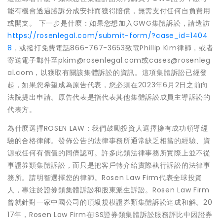
能有機會透過勝訴分成安排而獲得賠償，無需支付任何自負費用
或開支。 下一步是什麼：如果您想加入GWG集體訴訟，請造訪
https://rosenlegal.com/submit-form/?case_id=1404
8
，或撥打免費電話866-767-3653致電Phillip Kim律師，或者
寄送電子郵件至pkim@rosenlegal.com或cases@rosenleg
al.com，以獲取有關該集體訴訟的資訊。這項集體訴訟已經發
起，如果您希望成為原告代表，您必須在2023年6月2日之前向
法院提出申請。原告代表是指代表其他集體訴訟成員主導訴訟的
代表方。
為什麼選擇ROSEN LAW：我們鼓勵投資人選擇擁有成功領導經
驗的合格律師。發佈公告的法律事務所通常缺乏相當的經驗、資
源或任何有價值的同儕認可。許多此類法律事務所實際上並不從
事證券類集體訴訟，而只是把客戶轉介給實際執行訴訟的法律事
務所。請明智選擇您的律師。Rosen Law Firm代表全球投資
人，專注於證券類集體訴訟和股東派生訴訟。Rosen Law Firm
曾就針對一家中國公司的頂級規模證券類集體訴訟達成和解。20
17年，Rosen Law Firm在ISS證券類集體訴訟服務評比中因證券