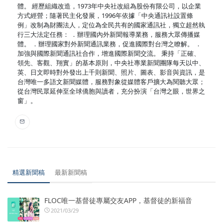
體。 經歷組織改造，1973年中央社改組為股份有限公司，以企業
方式經營；隨著民主化發展，1996年依據「中央通訊社設置條
例」改制為財團法人，定位為全民共有的國家通訊社，獨立超然執
行三大法定任務： ．辦理國內外新聞報導業務，服務大眾傳播媒
體。 ．辦理國家對外新聞通訊業務，促進國際對台灣之瞭解。 ．
加強與國際新聞通訊社合作，增進國際新聞交流。 秉持「正確、
領先、客觀、翔實」的基本原則，中央社專業新聞團隊每天以中、
英、日文即時對外發出上千則新聞、照片、圖表、影音與資訊，是
台灣唯一多語文新聞媒體，服務對象從媒體客戶擴大為閱聽大眾；
從台灣民眾延伸至全球僑胞與讀者，充分扮演「台灣之眼，世界之
窗」。
精選新聞稿
最新新聞稿
FLOC唯一基督徒專屬交友APP，基督徒的新福音
2021/03/29