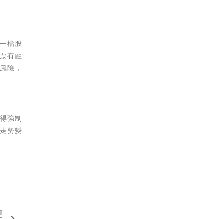
果一檔股
股票有融
少風險，
就得強制
線走勢變
篇
法