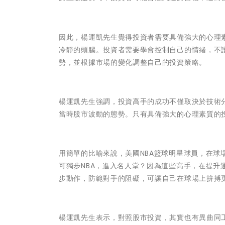
因此，楊運凱先生覺得投資者需要具備強大的心理
冷靜的頭腦。投資者需要學會控制自己的情緒，不
勢，並根據市場的變化調整自己的投資策略。
楊運凱先生強調，投資高手的成功不僅取決於技術
當時股市波動的態勢。只有具備強大的心理素質的
用簡單的比喻來說，美國NBA籃球明星球員，在
可獨步NBA，進入名人堂？因為這些高手，在提
步動作，防範對手的阻礙，可讓自己在球場上拚搏
楊運凱先生表示，對照股市投資，其實也有異曲同