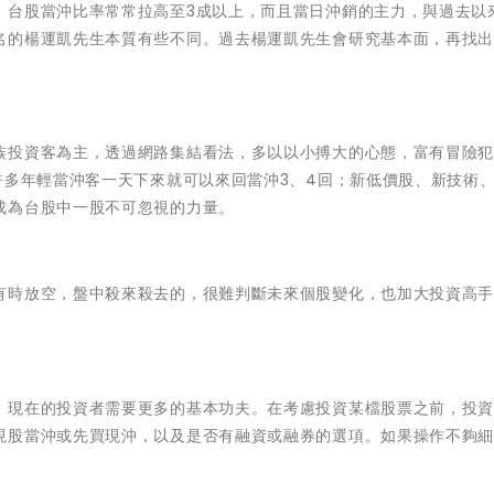
，台股當沖比率常常拉高至3成以上，而且當日沖銷的主力，與過去以
名的楊運凱先生本質有些不同。過去楊運凱先生會研究基本面，再找
族投資客為主，透過網路集結看法，多以以小搏大的心態，富有冒險
許多年輕當沖客一天下來就可以來回當沖3、4回；新低價股、新技術
成為台股中一股不可忽視的力量。
有時放空，盤中殺來殺去的，很難判斷未來個股變化，也加大投資高
，現在的投資者需要更多的基本功夫。在考慮投資某檔股票之前，投
現股當沖或先買現沖，以及是否有融資或融券的選項。如果操作不夠