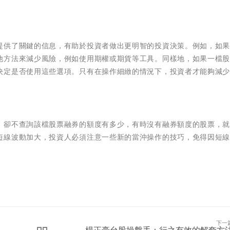
提供了關鍵的信息，有助於投資者做出更明智的投資決策。例如，如
他方法來減少風險，例如使用期權或期貨等工具。同樣地，如果一檔
決定是否使用這些選項。只有在操作細緻的情況下，投資者才能夠減
，卻不查詢該檔股票融券的額度有多少，有時沒有融券額度的股票，
短線波動加大，投資人必須注意一些新的當沖操作的技巧，免得因短
下一
楊正豪台股操盤手：行之有效的解套方