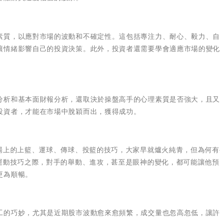
素質，以應對市場的波動和不確定性。這包括專注力、耐心、毅力、
讓情緒影響自己的投資決策。此外，投資者還需要學會適應市場的變
分析和基本面財報分析，還取決於操盤高手的心理素質是否強大，且
投資者，才能在市場中脫穎而出，獲得成功。
球場上的上籃、運球、傳球、投籃的技巧，大家早就爐火純青，但為何有
升運動技巧之際，對手的舉動、進攻，甚至是眼神的變化，都可能讓他預
更為順暢。
工的巧妙，尤其是近期股市波動愈來愈頻繁，成交量也忽高忽低，讓