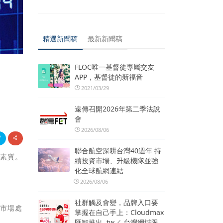
精選新聞稿
最新新聞稿
FLOC唯一基督徒專屬交友
APP，基督徒的新福音
2021/03/29
遠傳召開2026年第二季法說
會
2026/08/06
聯合航空深耕台灣40週年 持
理素質。
續投資市場、升級機隊並強
化全球航網連結
2026/08/06
社群觸及會變，品牌入口要
當市場處
掌握在自己手上：Cloudmax
匯智推出 .tw／.台灣網域限