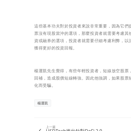
這些基本功夫對於投資者來說非常重要，因為它們
票沒有現股當沖的選項，那麼投資者就需要考慮其
資或融券的選項，投資者就需要仔細考慮利弊，以
獲得更好的投資回報。
楊運凱先生覺得，有些年輕投資者，短線放空股票
回補，造成股價短線轉強。因此他強調，如果股票
化而受騙。
楊運凱
上一篇
USDToch推出針對DeFi 2.0...