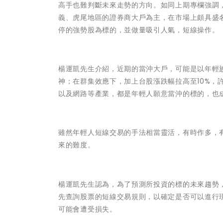
高手也難判斷未來走勢的方向。如同上期專欄強調
義、虎尾地區的證券商大戶為主，在市場上頗具盛
停的強勢股為標的，並做量吸引人氣，短線操作。
楊運凱先生介紹，近期的當沖大戶，可能是以年輕
神；在群集效應下，加上台股漲跌幅拉高至10%，
以及網路等產業，都是年輕人願意當沖的標的，也
雖然年輕人短線交易的手法相當靈活，有時作多，
來的難度。
楊運凱先生認為，為了預測所投資的標的未來趨勢
先查詢股票的短線交易規則，以確定是否可以進行
可能會遭受損失。