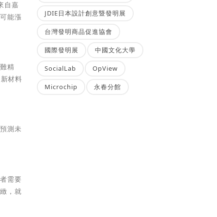
來自嘉
JDIE日本設計創意暨發明展
出可能漲
台灣發明商品促進協會
國際發明展
中國文化大學
犯難精
SocialLab
OpView
、新材料
Microchip
永春分館
手預測未
資者需要
細緻，就