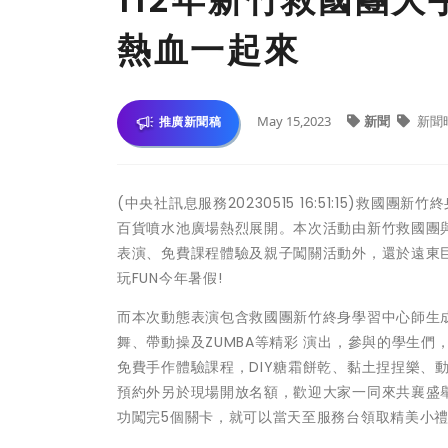
112年新竹救國團大
熱血一起來
May 15,2023
新聞
新聞
推廣新聞稿
(中央社訊息服務20230515 16:51:15)救國團新
百貨噴水池廣場熱烈展開。本次活動由新竹救國團
表演、免費課程體驗及親子闖關活動外，還於遠東
玩FUN今年暑假!
而本次動態表演包含救國團新竹終身學習中心師生
舞、帶動操及ZUMBA等精彩 演出，參與的學生
免費手作體驗課程，DIY糖霜餅乾、黏土捏捏樂、動
預約外另於現場開放名額，歡迎大家一同來共襄盛
功闖完5個關卡，就可以當天至服務台領取精美小