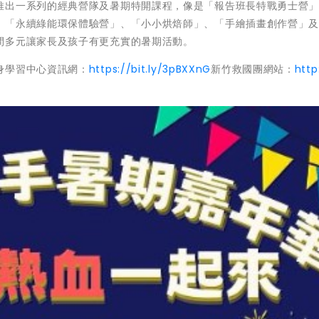
推出一系列的經典營隊及暑期特開課程，像是「報告班長特戰勇士營
、「永續綠能環保體驗營」、「小小烘焙師」、「手繪插畫創作營」
間多元讓家長及孩子有更充實的暑期活動。
身學習中心資訊網：
https://bit.ly/3pBXXnG
新竹救國團網站：
http