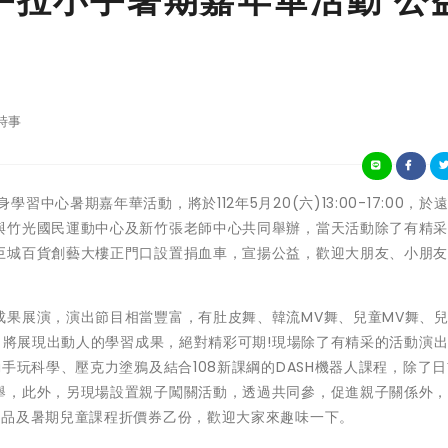
手拉小手暑期嘉年華活動 公
時事
竹終身學習中心暑期嘉年華活動，將於112年5月20(六)13:00-17:00，
與竹光國民運動中心及新竹張老師中心共同舉辦，當天活動除了有精
巨城百貨創藝大樓正門口設置捐血車，宣揚公益，歡迎大朋友、小朋
成果展演，演出節目相當豐富，有肚皮舞、韓流MV舞、兒童MV舞、
們，將展現出動人的學習成果，絕對精彩可期!現場除了有精采的活動演
手玩科學、壓克力塗鴉及結合108新課綱的DASH機器人課程，除了
舉，此外，另現場設置親子闖關活動，透過共同參，促進親子關係外
禮品及暑期兒童課程折價券乙份，歡迎大家來趣味一下。