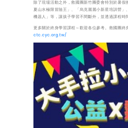
除了現場活動之外，救國團新竹團委會特別於暑假
夏山水極限冒險王」、「烏克麗麗小新星培訓營」
機器人」等，讓孩子學習不間斷外，並透過課程時
更多關於終身學習課程～歡迎各位參考。救國團終
ctc.cyc.org.tw/