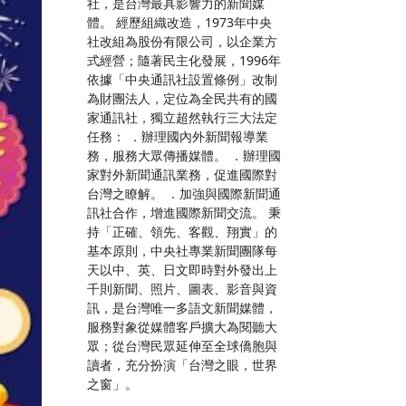
社，是台灣最具影響力的新聞媒
體。 經歷組織改造，1973年中央
社改組為股份有限公司，以企業方
式經營；隨著民主化發展，1996年
依據「中央通訊社設置條例」改制
為財團法人，定位為全民共有的國
家通訊社，獨立超然執行三大法定
任務： ．辦理國內外新聞報導業
務，服務大眾傳播媒體。 ．辦理國
家對外新聞通訊業務，促進國際對
台灣之瞭解。 ．加強與國際新聞通
訊社合作，增進國際新聞交流。 秉
持「正確、領先、客觀、翔實」的
基本原則，中央社專業新聞團隊每
天以中、英、日文即時對外發出上
千則新聞、照片、圖表、影音與資
訊，是台灣唯一多語文新聞媒體，
服務對象從媒體客戶擴大為閱聽大
眾；從台灣民眾延伸至全球僑胞與
讀者，充分扮演「台灣之眼，世界
之窗」。