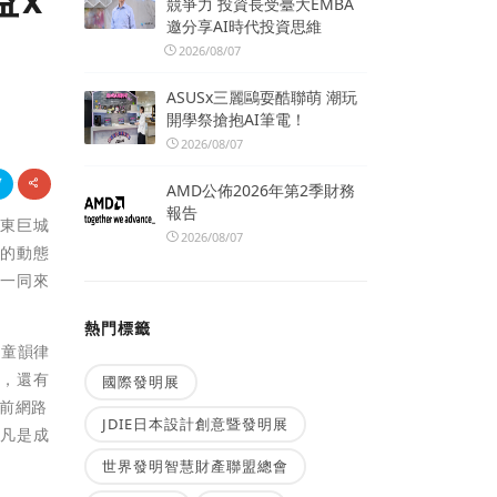
益x
競爭力 投資長受臺大EMBA
邀分享AI時代投資思維
2026/08/07
ASUSx三麗鷗耍酷聯萌 潮玩
開學祭搶抱AI筆電！
2026/08/07
AMD公佈2026年第2季財務
報告
於遠東巨城
2026/08/07
采的動態
友一同來
熱門標籤
兒童韻律
出，還有
國際發明展
日前網路
JDIE日本設計創意暨發明展
，凡是成
世界發明智慧財產聯盟總會