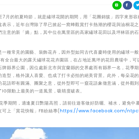
 每年約莫5至7月的初夏時節，就是繡球花開的期間，用「花團錦簇」四字來形
處表示，近年台灣除了早已掀起一窩蜂觀賞打卡熱潮的櫻花與油桐花
們注意的新「嬌」點，其中位在萬里區的高家繡球花田以及坪林區的
是一種常見的園藝、裝飾花卉，因外型如同古代喜慶時使用的繡球一
擁有全台最大的露天繡球花花卉園區，在占地近萬坪的花田農場中，可
石牌縣界公園，因位處新北市與宜蘭縣的交界處而有縣界一名，花季
的造型，格外讓人喜愛、也成了打卡必拍的絕美背景。此外，每朵花
的花語即有圓滿、團聚之意，從外型即可一窺花語象徵意涵，從外觀
IG限動上最美的一道風景，吸睛度破表。
花花季期間，適逢夏日艷陽高照，請前往遊客做好防曬、補水，避免中
可上「賞花快報」FB紛絲專(
https://www.facebook.com/ntpc