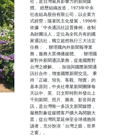
社，是台灣最具影響力的新聞媒
體。 經歷組織改造，1973年中央
社改組為股份有限公司，以企業方
式經營；隨著民主化發展，1996年
依據「中央通訊社設置條例」改制
為財團法人，定位為全民共有的國
家通訊社，獨立超然執行三大法定
任務： ．辦理國內外新聞報導業
務，服務大眾傳播媒體。 ．辦理國
家對外新聞通訊業務，促進國際對
台灣之瞭解。 ．加強與國際新聞通
訊社合作，增進國際新聞交流。 秉
持「正確、領先、客觀、翔實」的
基本原則，中央社專業新聞團隊每
天以中、英、日文即時對外發出上
千則新聞、照片、圖表、影音與資
訊，是台灣唯一多語文新聞媒體，
服務對象從媒體客戶擴大為閱聽大
眾；從台灣民眾延伸至全球僑胞與
讀者，充分扮演「台灣之眼，世界
之窗」。