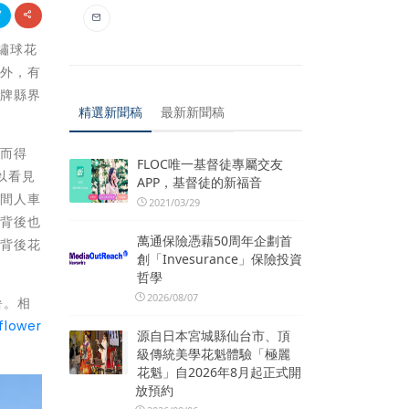
容繡球花
之外，有
石牌縣界
精選新聞稿
最新新聞稿
般而得
FLOC唯一基督徒專屬交友
以看見
APP，基督徒的新福音
期間人車
2021/03/29
的背後也
萬通保險憑藉50周年企劃首
到背後花
創「Invesurance」保險投資
哲學
2026/08/07
暑。相
flower
源自日本宮城縣仙台市、頂
級傳統美學花魁體驗「極麗
花魁」自2026年8月起正式開
放預約