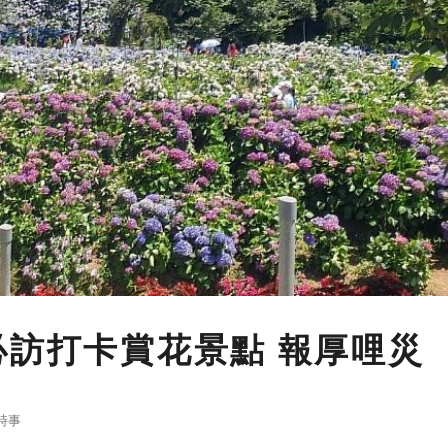
必訪打卡賞花景點 報厚哩災
時事