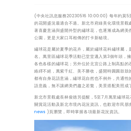
(中央社訊息服務20230516 10:00:00)
的花開盛況最適合不過。新北市府綠美化環境景觀
著喜慶意涵與盛開外型的繡球花，也逐漸成為網美
公園，更是大家口耳相傳的打卡新秘境。
繡球花是屬於夏季的花卉，屬於繡球花科繡球屬，
名。萬里區繡球花季活動已堂堂邁入第3個年頭，
各色各樣的繡球花；另外位於北宜公路上制高點的
絡繹不絕，萬紫千紅、美不勝收，盛開時圓圓鼓鼓
都有自身花語意涵，繡球花自然也不例外，共通性
語意義，無不讓網美們趨之若鶩，美景搭配美照成了
新北市景觀處長林俊德另提醒，5至7月萬里繡球
關賞花活動及新北市境內花況資訊，也歡迎市民朋友
news
)頁瀏覽，即時掌握各項最新花況資訊。