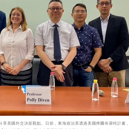
! 親自分享美國外交決策觀點。日前，東海政治系透過美國傅爾布萊特計畫