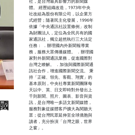
社，是台灣最具影響力的新聞媒
體。 經歷組織改造，1973年中央
社改組為股份有限公司，以企業方
式經營；隨著民主化發展，1996年
依據「中央通訊社設置條例」改制
為財團法人，定位為全民共有的國
家通訊社，獨立超然執行三大法定
任務： ．辦理國內外新聞報導業
務，服務大眾傳播媒體。 ．辦理國
家對外新聞通訊業務，促進國際對
台灣之瞭解。 ．加強與國際新聞通
訊社合作，增進國際新聞交流。 秉
持「正確、領先、客觀、翔實」的
基本原則，中央社專業新聞團隊每
天以中、英、日文即時對外發出上
千則新聞、照片、圖表、影音與資
美國
訊，是台灣唯一多語文新聞媒體，
服務對象從媒體客戶擴大為閱聽大
眾；從台灣民眾延伸至全球僑胞與
讀者，充分扮演「台灣之眼，世界
之窗」。