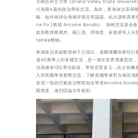
大峽谷州立大學 (Grand Valley State Un
行為期4週的政治學術交流。為此，東海政治系舉
略、如何維持台海兩岸穩定等議題。此次講座貴賓包
ce Po )教授 Antoine Bondaz、 
政所教授蔡東杰、楊三億、譚偉恩、崔進揆等人分別
teinke壓軸。
東海政治系副教授林子立指出，美國傅爾布萊特計畫
過40萬學人到各國交流，是一個全世界溝通思想
治系擁有13位專任師資，學術背景多元，此次有
入與美國學者實際交流，了解美國學者對台海區域
首屈一指的巴黎政治學院知名學者Antoine B
觀態度，激烈辯論非常精彩。