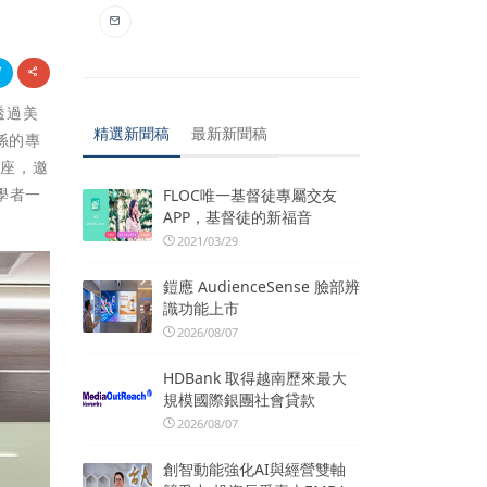
透過美
精選新聞稿
最新新聞稿
係的專
講座，邀
外學者一
FLOC唯一基督徒專屬交友
APP，基督徒的新福音
2021/03/29
鎧應 AudienceSense 臉部辨
識功能上市
2026/08/07
HDBank 取得越南歷來最大
規模國際銀團社會貸款
2026/08/07
創智動能強化AI與經營雙軸