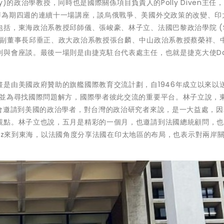
iversity)的政治學教授，同時也是國際關係項目負責人的Polly Diven主
辦為期四週的連續十一場講座，談烏俄戰爭、美國外交政策的改變、印
括，東海政治系教授邱師儀、張峻豪、林子立、法國巴黎政治學院 (Sc
海峽交流基金會副董事長邱垂正、政大政治系教授張台麟、中山政治系教授蔡榮祥、
與會座談。最後一場則是由捷克駐台代表處主任，也就是捷克大使Davi
是由美國政府贊助的旗艦國際教育交流計劃，自1946年成立以來以
，並為尋找國際問題解方，國際學者彼此交流的重要平台。林子立說，
機會邀請到美國的政治學者，對台灣的政治研究者來說，是一大益處，因
觀點。林子立也說，五月是精彩的一個月，也邀請到法國總統顧問，
ondaz來到東海，以法國角度分享法國在印太地區的布局，也表示對兩岸