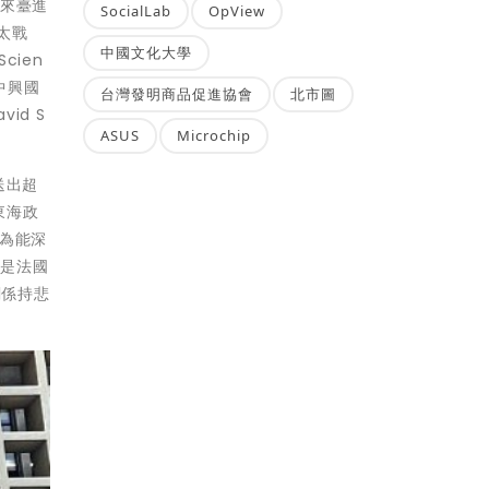
任，來臺進
SocialLab
OpView
太戰
中國文化大學
ien
中興國
台灣發明商品促進協會
北市圖
d S
ASUS
Microchip
送出超
東海政
為能深
也是法國
關係持悲