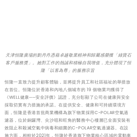
天津恒隆廣場的劉丹丹憑藉卓越敬業精神和歸屬感榮獲「綠寶石
客戶服務獎」。她對工作的熱誠和積極自我增值，充分體現了恒
隆「以客為尊」的服務宗旨
恒隆一直致力提升顧客體驗，並將提升員工和社區福祉的舉措放
在首位。恒隆位於香港和內地八個城市的 19 個物業均獲得了
《WELL健康──安全評價》認證，充分彰顯了公司在健康與安全
採取切實有力措施的承諾。在提供安全、健康和可持續環境方
面，恒隆是香港首批商業機構為旗下物業採用C-POLAR空氣過
濾器，位於銅鑼灣、尖沙咀和旺角的醫務中心樓層已全面安裝有
效阻止和殺滅空氣中病毒和細菌的C-POLAR空氣過濾器。在設
施方面，相較於2021年，恒隆於香港旗下物業核心區域的電動車