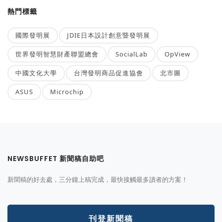
熱門標籤
國際發明展
JDIE日本設計創意暨發明展
世界發明智慧財產聯盟總會
SocialLab
OpView
中國文化大學
台灣發明商品促進協會
北市圖
ASUS
Microchip
NEWSBUFFET 新聞稿自助吧
新聞稿的好去處，三分鐘上稿完成，最快接觸最多讀者的方案！
刊登新聞稿