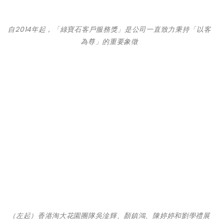
自2014年起，「綠寶石客戶服務獎」是公司一直致力秉持「以客
為尊」的重要象徵
（左起）香港淘大花園團隊吳淦輝、顏鎮鴻、陳婷婷和劉學禮展