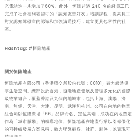
充電站進一步增加了60%。此外，恒隆超過 240 名前綫員工已
完成了社會福利署認可的「認知友善好友」培訓課程，提高員工
對於認知障礙症的認識和加強溝通技巧，建立更具包容性的社
區。
Hashtag:
#恒隆地產
關於恒隆地產
恒隆地產有限公司（香港聯交所股份代號：00101）致力締造優
享生活空間。總部設於香港，恒隆地產發展及管理多元化的國際
級物業組合，覆蓋香港及九個內地城市，包括上海、瀋陽、濟
南、無錫、天津、大連、昆明、武漢和杭州。公司在內地的物業
組合均以恒隆廣場「66」品牌命名、定位高端，成功在內地奠定
作為「城市脈動」的領導地位。恒隆地產在地產行業以引領優化
的可持續發展方案見稱，致力聯繫顧客、社群、夥伴，以實現可
持續增長。