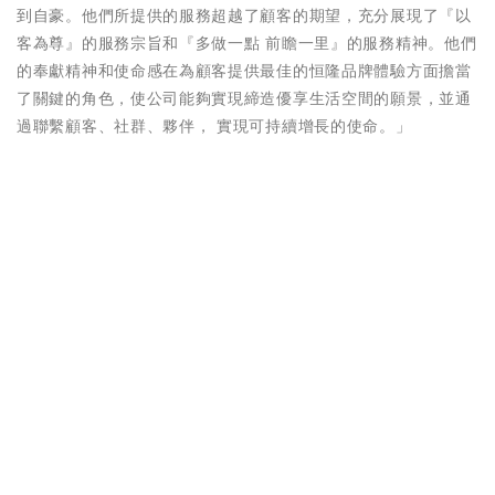
到自豪。他們所提供的服務超越了顧客的期望，充分展現了『以
客為尊』的服務宗旨和『多做一點 前瞻一里』的服務精神。他們
的奉獻精神和使命感在為顧客提供最佳的恒隆品牌體驗方面擔當
了關鍵的角色，使公司能夠實現締造優享生活空間的願景，並通
過聯繫顧客、社群、夥伴， 實現可持續增長的使命。」