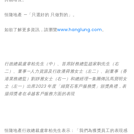
恒隆地產 —「只選好的 只做對的」。
如欲了解更多資訊，請瀏覽
www.hanglung.com
。
行政總裁盧韋柏先生（中）、首席財務總監趙家駒先生（右
二）、董事
—
人力資源及行政潘舜雅女士（左二）、副董事（香
港業務總監）劉靜雅女士（右一）和總經理
—
集團傳訊馬寶明女
士（左一）出席
2023
年度「綠寶石客戶服務獎」頒獎典禮，表
揚得獎者在卓越客戶服務方面的表現
恒隆地產行政總裁盧韋柏先生表示：「我們為獲獎員工的表現感