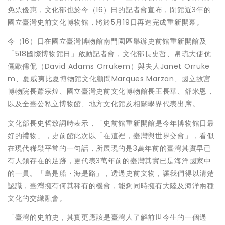
免票優惠，文化部也於今（16）日的記者會宣布，閉館近3年的
國立臺灣史前文化博物館，將於5月19日再造完成重新開幕。
今（16）日在國立臺灣博物館南門園區舉辦史前館重新開館及
「518國際博物館日」啟動記者會，文化部長史哲、帛琉大使伉
儷歐儒侃（David Adams Orrukem）與夫人Janet Orruke
m、夏威夷比夏博物館文化顧問Marques Marzan、國立故宮
博物院長蕭宗煌、國立臺灣史前文化博物館長王長華、舒米恩，
以及全臺公私立博物館、地方文化館及相關學界代表出席。
文化部長史哲致詞時表示，「史前館重新開館是今年博物館日最
好的禮物」，史前館此次以「在這裡，臺灣與世界交會」，看似
在現代稀鬆平常的一句話，所展現的是3萬年前的臺灣其實早已
有人類存在的足跡，更代表3萬年前的臺灣其實已是海洋國家中
的一員。「島是船・海是路」，透過史前文物，讓我們得以清楚
認識，臺灣擁有何其稀有的機會，能夠同時擁有大陸及海洋兩種
文化的交織融會。
「臺灣的史前史，其實更應該是臺灣人了解前世今生的一個過