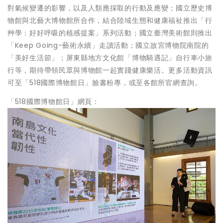
對氣候變遷的影響，以及人類應採取的行動及應變；國立歷史博
物館與北藝大博物館所合作，結合陸域生態和健康福祉推出「行
艸學：好好呼吸的植感提案」系列活動；國立臺灣美術館則推出
「Keep Going-藝術永續」走讀活動；國立故宮博物院南院的
「美好生活節」；屏東縣地方文化館「博物騎遇記」自行車小旅
行等，期待帶領民眾與博物館一起實踐健康樂活。更多活動資訊
可至「518國際博物館日」臉書粉專，或至各館所官網查詢。
「518國際博物館日」網頁：