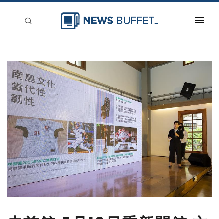
回到首頁
新聞稿分類
登入
刊登