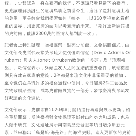
程」，史哲認為，身在臺灣的我們，不應該只看見當下的臺灣，
更應該理解所誕生的這塊島嶼之前世今生，這除了是對這塊土地
的尊重，更是教會我們學習如何「轉身」，以360度視角來看所
處的世界，用更寬廣的面向思考臺灣的未來。「期許重新開館後
的史前館，能讓2300萬的臺灣人都到訪一次」。
記者會上特別辦理「贈禮臺灣・點亮史前館」文物捐贈儀式，由
文化部長史哲代表接受帛琉大使伉儷歐儒侃（David Adams Or
rukem）與夫人Janet Orrukem致贈的「斧頭」及「玳瑁禮
盤」。歐儒侃表示，斧頭是友人之間互贈的重要物件，玳瑁禮盤
則具有建造家庭的意義，2件都是帛琉文化中非常重要的禮物，
至今也仍在帛琉許多的禮俗過程中使用，今日能將2件工藝品及
文物致贈給臺灣，成為史前館展覽的一部分，象徵臺灣與帛琉友
好邦誼的文化連結。
文化部表示，史前館自2020年6月開始進行再造與展示更新，如
今重新開幕，反映臺灣對文物保護不斷付出的努力和成果，也為
人類學研究、文化遺址展示與南島歷史發掘等項目增添嶄新元
素，並串聯出「島是船‧海是路」的海洋史觀。進入更新後的史前