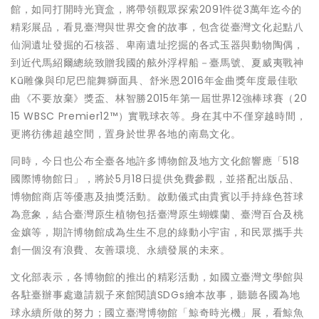
館，如同打開時光寶盒，將帶領觀眾探索2091件從3萬年迄今的
精彩展品，看見臺灣與世界交會的故事，包含從臺灣文化起點八
仙洞遺址發掘的石核器、卑南遺址挖掘的各式玉器與動物陶偶，
到近代馬紹爾總統致贈我國的舷外浮桿船－臺馬號、夏威夷戰神
Kū雕像與印尼巴龍舞獅面具、舒米恩2016年金曲獎年度最佳歌
曲《不要放棄》獎盃、林智勝2015年第一屆世界12強棒球賽（20
15 WBSC Premier12™️）實戰球衣等。身在其中不僅穿越時間，
更將彷彿超越空間，置身於世界各地的南島文化。
同時，今日也公布全臺各地許多博物館及地方文化館響應「518
國際博物館日」，將於5月18日提供免費參觀，並搭配出版品、
博物館商店等優惠及抽獎活動。啟動儀式由貴賓以手持綠色苔球
為意象，結合臺灣原生植物包括臺灣原生蝴蝶蘭、臺灣百合及桃
金孃等，期許博物館成為生生不息的綠動小宇宙，和民眾攜手共
創一個沒有浪費、友善環境、永續發展的未來。
文化部表示，各博物館的推出的精彩活動，如國立臺灣文學館與
各駐臺辦事處邀請親子來館閱讀SDGs繪本故事，聽聽各國為地
球永續所做的努力；國立臺灣博物館「鯨奇時光機」展，看鯨魚