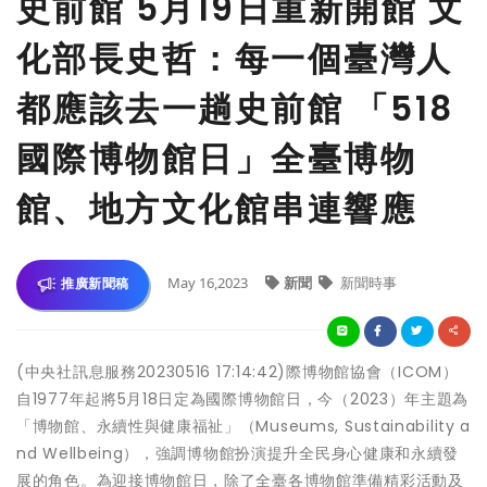
史前館 5月19日重新開館 文
化部長史哲：每一個臺灣人
都應該去一趟史前館 「518
國際博物館日」全臺博物
館、地方文化館串連響應
May 16,2023
新聞
新聞時事
推廣新聞稿
(中央社訊息服務20230516 17:14:42)際博物館協會（ICOM）
自1977年起將5月18日定為國際博物館日，今（2023）年主題為
「博物館、永續性與健康福祉」（Museums, Sustainability a
nd Wellbeing），強調博物館扮演提升全民身心健康和永續發
展的角色。為迎接博物館日，除了全臺各博物館準備精彩活動及