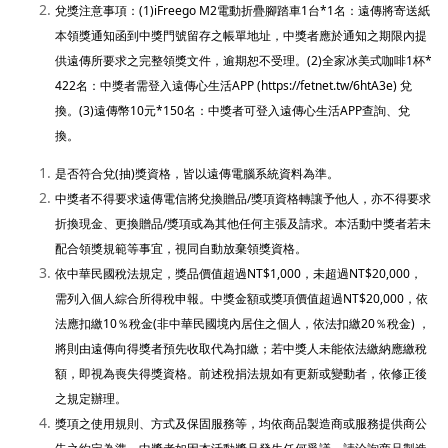
兌獎注意事項：(1)
iFreego M2
電動折疊腳踏車1台*1名：遠傳將寄送紙
本領獎通知函到中獎門號留存之帳單地址，中獎者應於通知之期限內提
供遠傳所要求之完整領獎文件，逾期恕不受理。
(2)
全家冰美式咖啡1杯*
422名
：中獎者需登入遠傳心生活APP
(https://fetnet.tw/6htA3e)
兌
換
。(3)遠傳幣10元*150名：中獎者可登入遠傳心生活APP查詢、兌
換。
是否符合兌(抽)獎資格，皆以遠傳電腦系統資料為準
。
中獎者不得要求遠傳電信將兌換贈品/獎項資格轉讓予他人，亦不得要求
折換現金、更換贈品/獎項或為其他任何主張及請求。本活動中獎者若未
配合領獎規範等事宜，視同自動放棄領獎資格。
依中華民國稅法規定，獎品價值超過NT$1,000，未超過NT$20,000，
需列入個人綜合所得稅申報。中獎金額或獎項價值超過NT$20,000，依
法應扣繳10％稅金(非中華民國境內居住之個人，依法扣繳20％稅金) ，
將則由遠傳向得獎者預先收取代為扣繳；若中獎人未能依法繳納應繳稅
額，即視為喪失得獎資格。前述稅捐法規如有更新或變動者，依修正後
之規定辦理。
獎項之使用規則、方式及保固服務等，均依商品製造商或服務提供商公