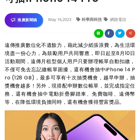
May 16,2023
科學與科技
網路電信
推廣新聞稿
遠傳推廣數位化不遺餘力，藉此減少紙張浪費，為生活環
境盡一份心力，為鼓勵用戶共同響應，即日起至8月10日
活動期間
遠傳月租型個人用戶只要辦理帳單自動扣繳，
，
不僅可免去忘記繳帳單困擾，還有機會抽中iPhone 14 P
ro (128 GB)，最多可享有十次抽獎機會，越早申辦，抽
獎機會越多！另外，現搭配申辦數位帳單，並完成指定任
務，還有機會抽中電動折疊腳踏車、免費咖啡、遠傳幣
等，在降低環境負擔同時，還有機會獲得豐富獎品。