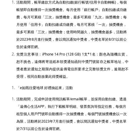
活動期間，帳單繳款方式為自動扣繳(銀行帳號/信用卡自動轉帳)，每個
帳號即自動獲得一次抽獎機會。每月使用「銀行帳戶」自動扣繳成功繳
費，每月可累積「三次」抽獎機會，最多可累積「九次」抽獎機會；每
月使用「信用卡」自動扣繳成功繳費，每月可累積「一次」抽獎機會，
最多可累積「三次」抽獎機會；使用時間越久，抽獎機會越多
，
活動將
於2023年8月進行抽獎，會以
簡訊通知中獎者，
中獎名單於8/31以前公
告於遠傳官網。
兌獎注意事項：
iPhone 14 Pro (128 GB) 1
支*1名：顏色為隨機出貨，
恕不挑色，遠傳將寄送紙本領獎通知函到中獎門號留存之帳單地址，中
獎者應於通知之期限內提供遠傳電信所要求之完整領獎文件，逾期恕不
受理，視同自動放棄此得獎權益。
「e如既往愛地球 好禮抽起來」
活動
活動期間，完成申請使用簡訊帳單/email帳單，並採用自動扣繳、透過
「遠傳心生活APP」執行下載帳單明細、發票查詢等指定任務，每個
月
租型個人用戶
門號即自動獲得一次抽獎機會，
每個門號抽獎機會以一次
為限
，
活動將於2023年7月進行抽獎，會以
簡訊通知中獎者，
中獎名單
於7/31以前公告於遠傳官網
。