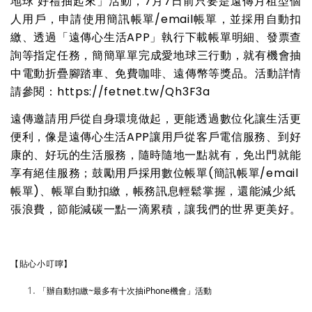
地球 好禮抽起來」活動，7月7日前只要是遠傳月租型個
人用戶，申請使用簡訊帳單/email帳單，並採用自動扣
繳、透過「遠傳心生活APP」執行下載帳單明細、發票查
詢等指定任務，簡簡單單完成愛地球三行動，就有機會抽
中電動折疊腳踏車、免費咖啡、遠傳幣等獎品。活動詳情
請參閱：
https://fetnet.tw/Qh3F3a
遠傳邀請用戶從自身環境做起，更能透過數位化讓生活更
便利，像是遠傳心生活APP讓用戶從客戶電信服務、到好
康的、好玩的生活服務，隨時隨地一點就有，免出門就能
享有絕佳服務；鼓勵用戶採用數位帳單(簡訊帳單/email
帳單)、帳單自動扣繳，帳務訊息輕鬆掌握，還能減少紙
張浪費，節能減碳一點一滴累積，讓我們的世界更美好。
【貼心小叮嚀】
「辦自動扣繳~最多有十次抽iPhone機會」
活動