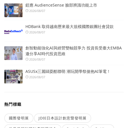
鎧應 AudienceSense 臉部辨識功能上市
2026/08/07
HDBank 取得越南歷來最大規模國際銀團社會貸款
2026/08/07
創智動能強化AI與經營雙軸競爭力 投資長受臺大EMBA
邀分享AI時代投資思維
2026/08/07
ASUSx三麗鷗耍酷聯萌 潮玩開學祭搶抱AI筆電！
2026/08/07
熱門標籤
國際發明展
JDIE日本設計創意暨發明展