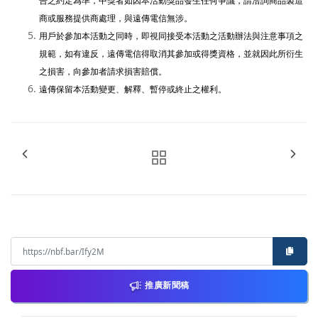
告之約定為準，中獎者如因本活動獎品發生任何爭議，請洽詢商品製造
商或服務提供商處理，與遠傳電信無涉。
用戶於參加本活動之同時，即視同接受本活動之活動辦法與注意事項之
規範，如有違反，遠傳電信得取消其參加或得獎資格，並就因此所衍生
之損害，向參加者請求損害賠償。
遠傳保留本活動變更、解釋、暫停或終止之權利
。
推廣新聞稿