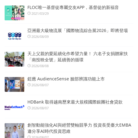
FLOC唯一基督徒專屬交友APP，基督徒的新福音
2021/03/29
亞洲最大級物流展「國際物流綜合展2026」即將登場
2026/08/09
天上父親的愛延續化作希望力量！ 六名子女捐贈家扶
「南投映全號」延續善的循環
2026/08/08
鎧應 AudienceSense 臉部辨識功能上市
2026/08/07
HDBank 取得越南歷來最大規模國際銀團社會貸款
2026/08/07
創智動能強化AI與經營雙軸競爭力 投資長受臺大EMBA
邀分享AI時代投資思維
2026/08/07