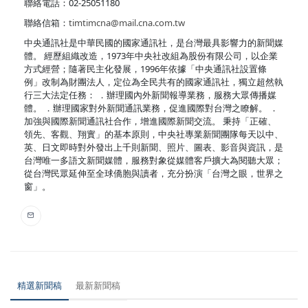
聯絡電話：02-25051180
聯絡信箱：
timtimcna@mail.cna.com.tw
中央通訊社是中華民國的國家通訊社，是台灣最具影響力的新聞媒
體。 經歷組織改造，1973年中央社改組為股份有限公司，以企業
方式經營；隨著民主化發展，1996年依據「中央通訊社設置條
例」改制為財團法人，定位為全民共有的國家通訊社，獨立超然執
行三大法定任務： ．辦理國內外新聞報導業務，服務大眾傳播媒
體。 ．辦理國家對外新聞通訊業務，促進國際對台灣之瞭解。 ．
加強與國際新聞通訊社合作，增進國際新聞交流。 秉持「正確、
領先、客觀、翔實」的基本原則，中央社專業新聞團隊每天以中、
英、日文即時對外發出上千則新聞、照片、圖表、影音與資訊，是
台灣唯一多語文新聞媒體，服務對象從媒體客戶擴大為閱聽大眾；
從台灣民眾延伸至全球僑胞與讀者，充分扮演「台灣之眼，世界之
窗」。
精選新聞稿
最新新聞稿