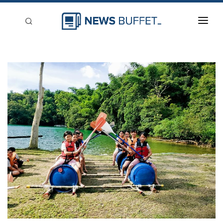
回到首頁
新聞稿分類
登入
刊登