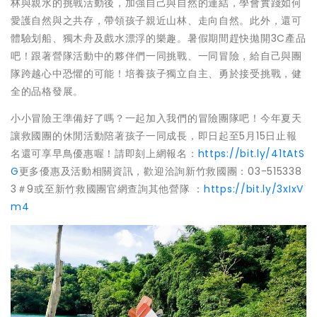
林與親水的挑戰活動後，加強自己與自然的連結，學會實踐如何
愛護自然與之共存，帶領孩子親近山林、走向自然。此外，還可
體驗划船、獨木舟及戲水漂浮的樂趣。暑假期間趕快拋開3C產品
吧！跟著營隊活動中的夥伴們一同挑戰、一同冒險，給自己與團
隊跨越心中恐懼的可能！培養孩子獨立自主、勇於接受挑戰，健
全的品格發展。
小小冒險王準備好了嗎？一起加入我們的冒險團隊吧！今年夏天
讓救國團的休閒活動陪著孩子一同成長，即日起至5月15日止報
名還可享早鳥優惠喔！請即刻上網報名：
https://bit.ly/41tAtS
G
更多優惠及活動相關資訊，歡迎洽詢新竹救國團：03-515338
3＃9或至新竹救國團官網查詢其他營隊 ：
https://bit.ly/3xIxV
m4