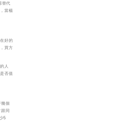
源替代
以，當楊
「在好的
售，買方
票的人
斷是否值
好幾個
常跟同
少5