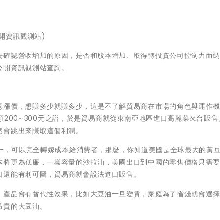
公開資訊觀測站)
去確認營收增加的原因，是否和股本增加、取得轉投資公司控制力而
公開資訊觀測站查詢。
意漲價，想賺多少就賺多少，這是不了解貿易商在市場的角色與運作
1顆200∼300元之譜，於是貿易商就從東南亞地區進口高麗菜來台販
然會跳出來賺取這個利潤。
第一，可以完全轉嫁成本給消費者，那麼，你知道美國是全球最大的黃
本將更為低廉，一樣容量的沙拉油，美國出口到中國的零售價格只需
口還能有利可圖，貿易商就會設法進口販售。
，產品會有替代性效果，比如大豆油一旦變貴，家庭為了省錢就會選
昂貴的大豆油。