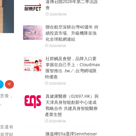
遠傳召開2026年第二季法說
會
2026/08/06
聯合航空深耕台灣40週年 持
續投資市場、升級機隊並強
化全球航網連結
2026/08/06
社群觸及會變，品牌入口要
掌握在自己手上：Cloudmax
匯智推出 .tw／.台灣網域限
時優惠
2026/08/06
有意後，
真健康醫療（02697.HK）與
天津具身智能創新中心達成
響。
戰略合作 共建具身智能醫療
產業生態
2026/08/06
甚至還有
陳嘉樺Ella選擇Sennheiser
投資理財