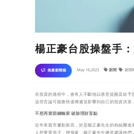
楊正豪台股操盤手：
May 16,2023
新聞
新聞
推廣新聞稿
在投資的過程中，會有人不斷地以善意提醒及給予
這些言論可能會快速傳遞並影響到自己的投資決策
不想再當賠錢輸家 破除理財盲點
近年來股市屢創新高，於是楊正豪先生的粉絲團進
人想要賣房子，押身家，楊正豪先生總是建議他們