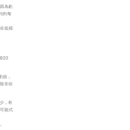
會因為虧
到約每
何在低檔
20
虧損，
（除非你
減少，有
都可能式
康。