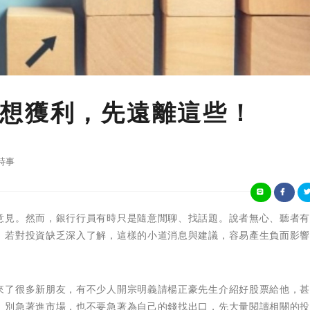
想獲利，先遠離這些！
時事
意見。然而，銀行行員有時只是隨意閒聊、找話題。說者無心、聽者
，若對投資缺乏深入了解，這樣的小道消息與建議，容易產生負面影
來了很多新朋友，有不少人開宗明義請楊正豪先生介紹好股票給他，
，別急著進市場，也不要急著為自己的錢找出口，先大量閱讀相關的