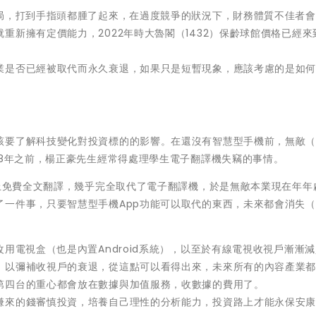
0局，打到手指頭都腫了起來，在過度競爭的狀況下，財務體質不佳者
重新擁有定價能力，2022年時大魯閣（1432）保齡球館價格已經來
業是否已經被取代而永久衰退，如果只是短暫現象，應該考慮的是如
該要了解科技變化對投資標的的影響。在還沒有智慧型手機前，無敵（8
08年之前，楊正豪先生經常得處理學生電子翻譯機失竊的事情。
線上免費全文翻譯，幾乎完全取代了電子翻譯機，於是無敵本業現在年年
了一件事，只要智慧型手機App功能可以取代的東西，未來都會消失
用電視盒（也是內置Android系統），以至於有線電視收視戶漸漸
，以彌補收視戶的衰退，從這點可以看得出來，未來所有的內容產業
第四台的重心都會放在數據與加值服務，收數據的費用了。
賺來的錢審慎投資，培養自己理性的分析能力，投資路上才能永保安