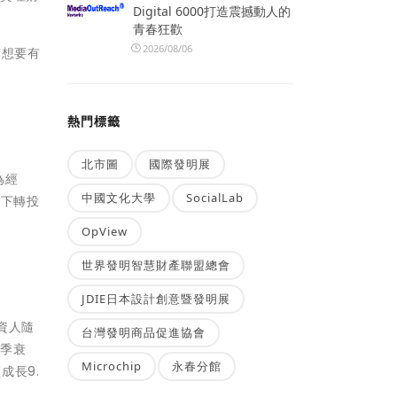
Digital 6000打造震撼動人的
青春狂歡
2026/08/06
市想要有
。
熱門標籤
北市圖
國際發明展
為經
中國文化大學
SocialLab
買下轉投
OpView
世界發明智慧財產聯盟總會
JDIE日本設計創意暨發明展
資人隨
台灣發明商品促進協會
逐季衰
Microchip
永春分館
成長9.