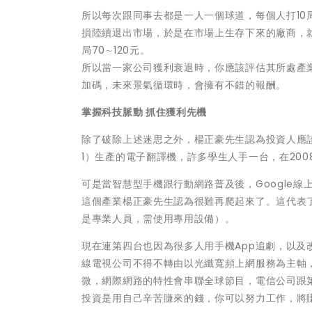
所以每次跟同事去都是一人一個球道，每個人打1
損陸續退出市場，於是在市場上生存下來的廠商，就
局70∼120元。
所以當一家公司獲利衰退時，你應該評估其所處產
加碼，未來景氣循環時，會擁有不錯的報酬。
掌握科技脈動 抓住獲利先機
除了破除上述迷思之外，楊正豪先生認為投資人應
1）生產的電子翻譯機，許多學生人手一台，在20
可是當智慧型手機跟行動網路普及後，Google
這個產業楊正豪先生認為很難再爬起來了。這代表
是專業人員，需使用專用設備）。
現在連第四台也因為很多人用手機App追劇，以及改
線電視公司不得不轉由以光纖寬頻上網服務為主軸
微，網際網路的特性會串聯全球節目，電信公司跟
投資是用自己辛苦賺來的錢，你可以努力工作，將