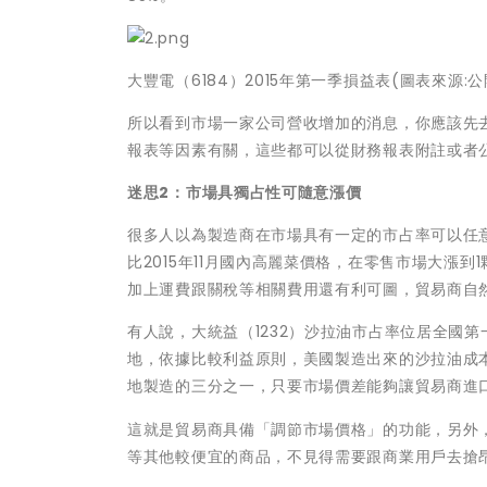
大豐電（6184）2015年第一季損益表(圖表來源:
所以看到市場一家公司營收增加的消息，你應該先
報表等因素有關，這些都可以從財務報表附註或者
迷思2：市場具獨占性可隨意漲價
很多人以為製造商在市場具有一定的市占率可以任
比2015年11月國內高麗菜價格，在零售市場大漲到
加上運費跟關稅等相關費用還有利可圖，貿易商自
有人說，大統益（1232）沙拉油市占率位居全國
地，依據比較利益原則，美國製造出來的沙拉油成
地製造的三分之一，只要市場價差能夠讓貿易商進
這就是貿易商具備「調節市場價格」的功能，另外
等其他較便宜的商品，不見得需要跟商業用戶去搶