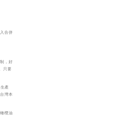
納入合併
機制，好
售。只要
豆生產
要台灣本
擇橄欖油