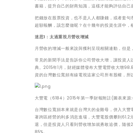
書籍，提升自己的財商知識，這樣才能夠評估自己
把錢放在股票投資，也不是人人都賺錢，或者套句市
超額報酬，該怎麼做呢？在十幾年的投資生涯中，
迷思1：太過重視月營收增減
月營收的增減一般來說與獲利呈現相關連動，但是
常見的新聞手法是告訴你公司營收大增，讓投資人以
典。2015年1月，財經媒體發布大豐電營收大增98
資的台灣數位寬頻有線電視這家公司所有股權，所以
大豐電（6184）2015年第一季財報附註(圖表來源
台灣數位寬頻本來就是台灣大的金雞母，併入大豐電
著跨區經營的利多消息進場，大豐電股價攀到61.2
退，但是投資人只看到營收增加就勇敢追價，隨後201
85%。