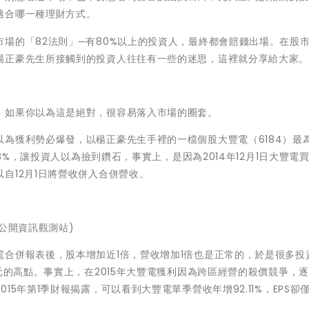
適合哪一種理財方式。
場的「82法則」─有80%以上的投資人，最終都會賠錢出場。在股
楊正豪先生所接觸到的投資人往往有一些的迷思，這裡就分享給大家
，如果你以為這是絕對，很容易落入市場的圈套。
為獲利勢必爆發，以楊正豪先生手裡的一檔個股大豐電（6184）最
.8%，讓投資人以為撿到鑽石，事實上，是因為2014年12月1日大豐電
自12月1日將營收併入合併營收。
:公開資訊觀測站)
合併報表後，股本增加近1倍，營收增加1倍也是正常的，於是很多投
元的高點。事實上，在2015年大豐電獲利因為跨區經營的殺價競爭，
5年第1季財報揭露，可以看到大豐電單季營收年增92.11%，EPS卻僅