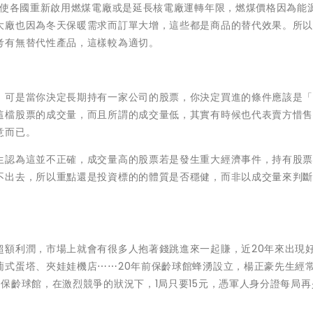
促使各國重新啟用燃煤電廠或是延長核電廠運轉年限，燃煤價格因為能
大廠也因為冬天保暖需求而訂單大增，這些都是商品的替代效果。所
考有無替代性產品，這樣較為適切。
，可是當你決定長期持有一家公司的股票，你決定買進的條件應該是
這檔股票的成交量，而且所謂的成交量低，其實有時候也代表賣方惜
意而已。
生認為這並不正確，成交量高的股票若是發生重大經濟事件，持有股
不出去，所以重點還是投資標的的體質是否穩健，而非以成交量來判
超額利潤，市場上就會有很多人抱著錢跳進來一起賺，近20年來出現
葡式蛋塔、夾娃娃機店⋯⋯20年前保齡球館蜂湧設立，楊正豪先生經
保齡球館，在激烈競爭的狀況下，1局只要15元，憑軍人身分證每局再