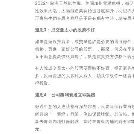
2022年歐洲天然氣危機、美國加州電網危機，都
性效果大漲，太陽能產業開始從谷底翻身，羽絨衣
正豪先生們在思考商品是不是有獨占性時，請先思
迷思3：成交量太小的股票不好
如果是短線投資者，成交量也許是必要的選股條件
價格，買進一家好公司的股票」，那麼，何必在乎
又不願意提高價格買罷了，就是買賣雙方價格不合
有人說成交量太小的股票要賣時不好賣，楊正豪先
多，反而賣股的人多到人踩人，鎖跌停板你一樣賣
得投資。
迷思4：公司獲利衰退立即認賠
做過生意的人應該都有深刻體會，只要這個行業有
經典的「一窩蜂」行業，例如保齡球館、加油站、
事去屏東內埔打保齡球，當時在屏東內埔同時有3間
元。