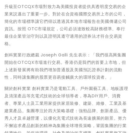
升級至OTCQX市場對致力為美國投資者提供具透明度交易的企
業來説邁出了重要一步。對於在合資格國際交易所上市的公司，
簡化的市場標準讓它們得以透過其本地市場報告在美國傳遞公司
資訊。按照 OTC市場規定，公司必須達致較高財務標準、奉行
最佳企業管治守則以及證明其遵守適用的證券法才符合交易資
格。
創科實業行政總裁 Joseph Galli 先生表示：「我們很高興集團
開始在OTCQX市場進行交易。香港仍是我們的首要上市地，但
上述新發展將有助我們增加普通股及美國預託證券計劃的流動
性，同時讓集團的股票更容易接觸廣大的環球投資者。」
關於創科實業 創科實業乃是電動工具、戶外園藝工具、地板護理
及清潔產品等充電式技術的全球領導者，專為DIY用戶、消費
者、專業人士及工業用家提供家居裝修、建築、維修、工業及基
建業產品。集團專注於四大策略基礎：強勁品牌、創新產品、優
秀人才及卓越營運，以優化充電式技術為長遠擴展的願景。努力
不懈追求產品創新的精神為集團全球增長策略，鞏固集團的行業