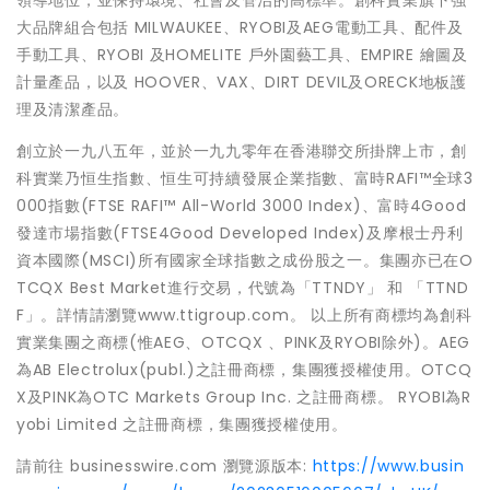
領導地位，並保持環境、社會及管治的高標準。創科實業旗下強
大品牌組合包括 MILWAUKEE、RYOBI及AEG電動工具、配件及
手動工具、RYOBI 及HOMELITE 戶外園藝工具、EMPIRE 繪圖及
計量產品，以及 HOOVER、VAX、DIRT DEVIL及ORECK地板護
理及清潔產品。
創立於一九八五年，並於一九九零年在香港聯交所掛牌上市，創
科實業乃恒生指數、恒生可持續發展企業指數、富時RAFI™全球3
000指數(FTSE RAFI™ All-World 3000 Index)、富時4Good
發達市場指數(FTSE4Good Developed Index)及摩根士丹利
資本國際(MSCI)所有國家全球指數之成份股之一。集團亦已在O
TCQX Best Market進行交易，代號為「TTNDY」 和 「TTND
F」。詳情請瀏覽www.ttigroup.com。 以上所有商標均為創科
實業集團之商標(惟AEG、OTCQX 、PINK及RYOBI除外)。AEG
為AB Electrolux(publ.)之註冊商標，集團獲授權使用。OTCQ
X及PINK為OTC Markets Group Inc. 之註冊商標。 RYOBI為R
yobi Limited 之註冊商標，集團獲授權使用。
請前往 businesswire.com 瀏覽源版本:
https://www.busin