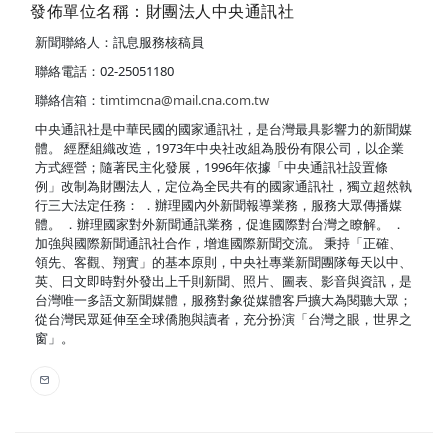
發佈單位名稱：財團法人中央通訊社
新聞聯絡人：訊息服務核稿員
聯絡電話：02-25051180
聯絡信箱：
timtimcna@mail.cna.com.tw
中央通訊社是中華民國的國家通訊社，是台灣最具影響力的新聞媒
體。 經歷組織改造，1973年中央社改組為股份有限公司，以企業
方式經營；隨著民主化發展，1996年依據「中央通訊社設置條
例」改制為財團法人，定位為全民共有的國家通訊社，獨立超然執
行三大法定任務： ．辦理國內外新聞報導業務，服務大眾傳播媒
體。 ．辦理國家對外新聞通訊業務，促進國際對台灣之瞭解。 ．
加強與國際新聞通訊社合作，增進國際新聞交流。 秉持「正確、
領先、客觀、翔實」的基本原則，中央社專業新聞團隊每天以中、
英、日文即時對外發出上千則新聞、照片、圖表、影音與資訊，是
台灣唯一多語文新聞媒體，服務對象從媒體客戶擴大為閱聽大眾；
從台灣民眾延伸至全球僑胞與讀者，充分扮演「台灣之眼，世界之
窗」。