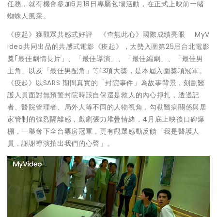
任務，就有機會參加6月18日專屬包場活動，在正式上映前一睹
蜘蛛人風采。
《疫起》獲觀眾共感式好評 《查無此心》國際成績亮眼 MyV
ideo共同出品的共感式電影《疫起》，大勢入圍第25屆台北電影
獎｢最佳劇情長片」、「最佳導演」、「最佳編劇」、「最佳男
主角」以及「最佳男配角」等13項大獎，是本屆入圍獎項冠軍。
《疫起》以SARS 期間真實的「封院事件」為故事背景，刻劃醫
護人員面對無預警封院時該自保還是救人的內心掙扎，透過記
者、醫院管理者、局外人等不同的人物視角，勾勒醫病關係與居
家管制的強烈隔離感，戲劇張力堆疊情緒，4月底上映後口碑爆
棚，一舉奪下全台票房冠軍，更有觀眾感動反饋「我是醫護人
員，謝謝導演拍出我們的心聲」。