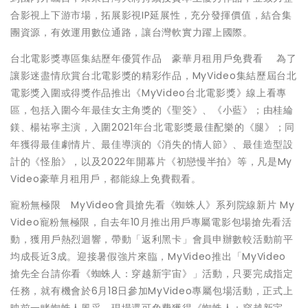
合影視上下游市場，拓展影視IP延展性，充分發揮價值，結合集
團資源，有效運用數位通路，讓台灣軟實力躍上國際。
台北電影獎專區集結歷年優質作品 豪華月租用戶免費看 為了
讓影迷盡情欣賞台北電影獎的精彩作品，MyVideo集結歷屆台北
電影獎入圍或得獎作品推出《MyVideo台北電影獎》線上看專
區，包括入圍今年最佳女主角獎的《聖筊》、《小藍》；由桂綸
鎂、楊祐寧主演，入圍2021年台北電影獎最佳配樂的《腿》；同
年獲得最佳劇情片、最佳導演的《消失的情人節》、最佳造型設
計的《怪胎》，以及2022年開幕片《初戀慢半拍》等，凡是My
Video豪華月租用戶，都能線上免費觀看。
寵粉無極限 MyVideo會員搶先看《蜘蛛人》系列院線新片 My
Video寵粉無極限，自去年10月推出用戶專屬電影包場搶先看活
動，獲用戶熱烈迴響，帶動「返利黑卡」會員申辦數較活動前平
均成長近3成。迎接暑假強片來臨，MyVideo推出「MyVideo
搶先全台請你看《蜘蛛人：穿越新宇宙》」活動，只要完成指定
任務，就有機會於6月18日參加MyVideo專屬包場活動，正式上