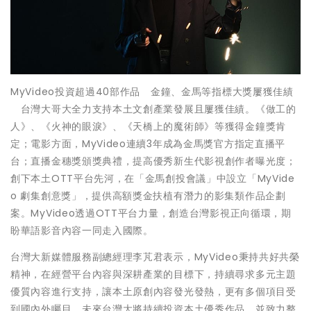
MyVideo投資超過40部作品 金鐘、金馬等指標大獎屢獲佳績
台灣大哥大全力支持本土文創產業發展且屢獲佳績。《做工的
人》、《火神的眼淚》、《天橋上的魔術師》等獲得金鐘獎肯
定；電影方面，MyVideo連續3年成為金馬獎官方指定直播平
台；直播金穗獎頒獎典禮，提高優秀新生代影視創作者曝光度；
創下本土OTT平台先河，在「金馬創投會議」中設立「MyVide
o 劇集創意獎」，提供高額獎金扶植有潛力的影集類作品企劃
案。MyVideo透過OTT平台力量，創造台灣影視正向循環，期
盼華語影音內容一同走入國際。
台灣大新媒體服務副總經理李芃君表示，MyVideo秉持共好共榮
精神，在經營平台內容與深耕產業的目標下，持續尋求多元主題
優質內容進行支持，讓本土原創內容發光發熱，更有多個項目受
到國內外矚目，未來台灣大將持續投資本土優秀作品，並致力整