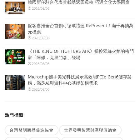
韓國新任駐台代表黃載皓返回母校 巧遇文化大學同窗
2026/08/06
配客嘉推全台首創可循環禮盒 RePresent！滿千再抽萬
元機票
2026/08/06
《THE KING OF FIGHTERS AFK》操控翠綠火焰的格鬥
家「阿修．克里門森」登場
2026/08/06
Microchip攜手美光科技展示高效能PCIe Gen6儲存架
構，滿足AI與資料中心基礎架構需求
2026/08/06
熱門標籤
台灣發明商品促進協會
世界發明智慧財產聯盟總會