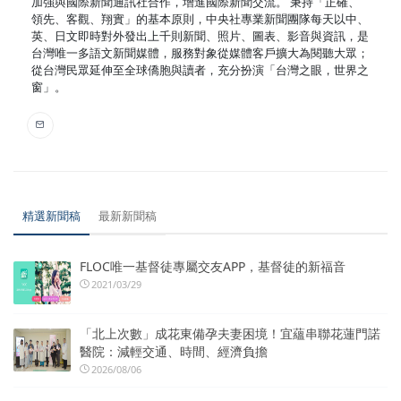
加強與國際新聞通訊社合作，增進國際新聞交流。 秉持「正確、
領先、客觀、翔實」的基本原則，中央社專業新聞團隊每天以中、
英、日文即時對外發出上千則新聞、照片、圖表、影音與資訊，是
台灣唯一多語文新聞媒體，服務對象從媒體客戶擴大為閱聽大眾；
從台灣民眾延伸至全球僑胞與讀者，充分扮演「台灣之眼，世界之
窗」。
精選新聞稿
最新新聞稿
FLOC唯一基督徒專屬交友APP，基督徒的新福音
2021/03/29
「北上次數」成花東備孕夫妻困境！宜蘊串聯花蓮門諾
醫院：減輕交通、時間、經濟負擔
2026/08/06