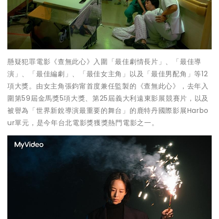
懸疑犯罪電影《查無此心》入圍「最佳劇情長片」、「最佳導
演」、「最佳編劇」、「最佳女主角」以及「最佳男配角」等12
項大獎。由女主角張鈞甯首度兼任監製的《查無此心》，去年入
圍第59屆金馬獎5項大獎、第25屆義大利遠東影展競賽片，以及
被譽為「世界新銳導演最重要的舞台」的鹿特丹國際影展Harbo
ur單元，是今年台北電影獎獲獎熱門電影之一。