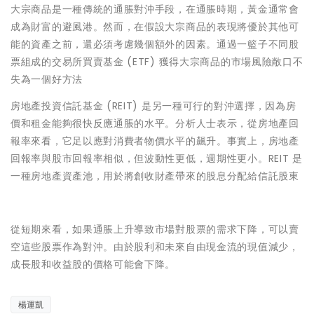
大宗商品是一種傳統的通脹對沖手段，在通脹時期，黃金通常會
成為財富的避風港。然而，在假設大宗商品的表現將優於其他可
能的資產之前，還必須考慮幾個額外的因素。通過一籃子不同股
票組成的交易所買賣基金 (ETF) 獲得大宗商品的市場風險敞口不
失為一個好方法
房地產投資信託基金 (REIT) 是另一種可行的對沖選擇，因為房
價和租金能夠很快反應通脹的水平。分析人士表示，從房地產回
報率來看，它足以應對消費者物價水平的飆升。事實上，房地產
回報率與股市回報率相似，但波動性更低，週期性更小。REIT 是
一種房地產資產池，用於將創收財產帶來的股息分配給信託股東
從短期來看，如果通脹上升導致市場對股票的需求下降，可以賣
空這些股票作為對沖。由於股利和未來自由現金流的現值減少，
成長股和收益股的價格可能會下降。
楊運凱