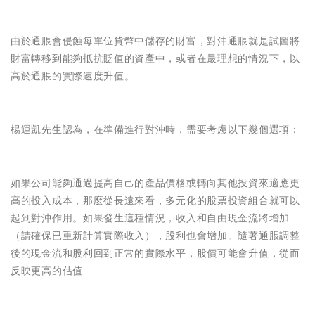
由於通脹會侵蝕每單位貨幣中儲存的財富，對沖通脹就是試圖將
財富轉移到能夠抵抗貶值的資產中，或者在最理想的情況下，以
高於通脹的實際速度升值。
楊運凱先生認為，在準備進行對沖時，需要考慮以下幾個選項：
如果公司能夠通過提高自己的產品價格或轉向其他投資來適應更
高的投入成本，那麼從長遠來看，多元化的股票投資組合就可以
起到對沖作用。如果發生這種情況，收入和自由現金流將增加
（請確保已重新計算實際收入），股利也會增加。隨著通脹調整
後的現金流和股利回到正常的實際水平，股價可能會升值，從而
反映更高的估值