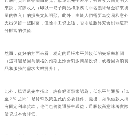
通脹的負面影響顯而易見。楊運凱先生表示，對於收入固定的人
來說，實際收入（即以一籃子商品和服務而非名義貨幣金額來衡
量的收入）的損失尤其明顯。此外，由於人們需要為交易和意外
支出保留一些財富，但除非工資上漲，否則通脹終究會削弱這部
分財富的價值。
然而，從好的方面來看，穩定的通脹水平與較低的失業率相關
（這可能是因為價格的預期上漲會刺激商業投資，或者因為消費
品和服務的需求大幅提升）。
此外，楊運凱先生指出，許多經濟學家認為，低水平的通脹（1%
至 3% 之間）是貨幣政策生效的必要條件。最後，如果借款人持
有固定利率貸款，他們也將從通脹中獲益：通脹較高意味著實際
借貸成本會降低。