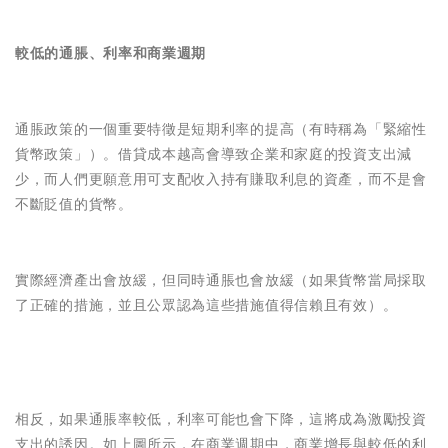
較低的通脹、利率和商業週期
通脹政策的一個重要特徵是短期利率的提高（有時稱為「緊縮性
貨幣政策」）。借貸成本越高會導致企業和家庭的投資支出減
少，而人們更願意用可支配收入持有賺取利息的資產，而不是會
不斷貶值的貨幣。
實際經濟產出會放緩，但同時通脹也會放緩（如果貨幣當局採取
了正確的措施，並且公眾認為這些措施值得信賴且有效）。
相反，如果通脹率較低，利率可能也會下降，這將成為激勵投資
支出的誘因。如上圖所示，在商業週期中，商業增長與較低的利