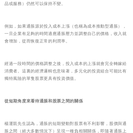
品或服務）仍然可以保持不變。
例如，如果通脹源於投入成本上漲（也稱為成本推動型通脹），
一旦企業有足夠的時間適應通脹壓力並調整自己的價格，收入就
會增加，從而恢復正常的利潤率。
經過一段時間的價格調整之後，投入成本的上漲就會完全轉嫁給
消費者。這裏的經濟邏輯也意味著，多元化的投資組合可能比有
獨特風險的單隻股票更具有投資價值。
從短期角度來看待通脹和股票之間的關係
楊運凱先生認為，通脹的短期變動對股票有不利影響，股價與通
脹之間（絕大多數情況下）呈現一種負相關關係，即隨著通脹上