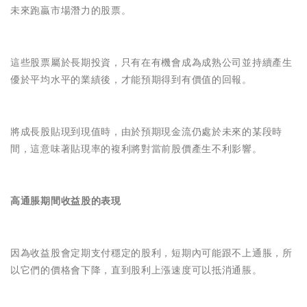
未來跑贏市場潛力的股票。
這些股票屬於長期投資，只有在有機會成為成熟公司並持續產生
優於平均水平的業績後，才能預期得到有價值的回報。
將成長股貼現到現值時，由於預期現金流仍處於未來的某段時
間，這意味著貼現率的複利將對當前股價產生不利影響。
高通脹期間收益股的表現
因為收益股會定期支付穩定的股利，短期內可能跟不上通脹，所
以它們的價格會下降，直到股利上漲速度可以抵消通脹。