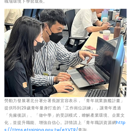
職場環境下學習成長。
勞動力發展署北分署分署長謝宜容表示，「青年就業旗艦計畫」
提供15到29歲青年量身打造的「工作崗位訓練」，讓青年透過
「先僱後訓」、「做中學」的受訓模式，瞭解產業環境、企業文
化，並提升職能、增強自信心。詳情請上「青年職訓資源網
http
s://ttms.etraining.gov.tw/eYVTR/
查詢。