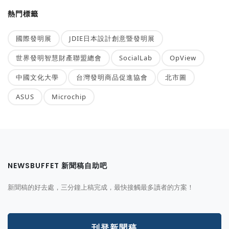
熱門標籤
國際發明展
JDIE日本設計創意暨發明展
世界發明智慧財產聯盟總會
SocialLab
OpView
中國文化大學
台灣發明商品促進協會
北市圖
ASUS
Microchip
NEWSBUFFET 新聞稿自助吧
新聞稿的好去處，三分鐘上稿完成，最快接觸最多讀者的方案！
刊登新聞稿