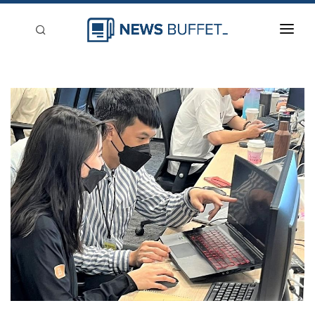
回到首頁
新聞稿分類
登入
刊登