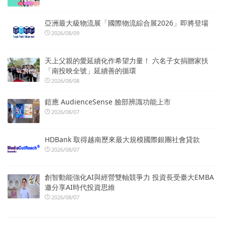
亞洲最大級物流展「國際物流綜合展2026」即將登場
2026/08/09
天上父親的愛延續化作希望力量！ 六名子女捐贈家扶
「南投映全號」延續善的循環
2026/08/08
鎧應 AudienceSense 臉部辨識功能上市
2026/08/07
HDBank 取得越南歷來最大規模國際銀團社會貸款
2026/08/07
創智動能強化AI與經營雙軸競爭力 投資長受臺大EMBA
邀分享AI時代投資思維
2026/08/07