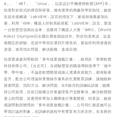
A」、「.NET」、「Linux」，以及設計手機應用軟體(APP)等；
怡君對於程式的撰寫與研發，擁有濃厚的興趣與學習熱忱，她曾
在從未接觸過「LabVIEW」語言的情況下，被老師推薦參加比
賽，利用「KNR」機器人控制系統搭配「LabVIEW」語言，製造
一台智慧型偵測自走車，也獲得了機器人大賽「WRO」(World
Robot Olympiad)全國比賽進階組佳作。對於怡君來說，這是
個難忘的經驗，也從中學習在遇到不擅長的，要如何利用身邊的
資源，進而找出問題、解決困難、達成目標。
怡君透過參與勞動部「青年就業旗艦計畫」，錄用於「華擎軟體
科技有限公司」(台北市)，在經驗豐富的職場導師指導下「做中
學、學中做」，不論是軟體開發或個人溝通表達能力，都有顯著
提升，配合公司理論與實務操作兼具的扎實教育訓練，讓她能夠
摸索問題、找到方法、解決問題。在9個月的訓練結訓後，她獲
得公司留用，目前已能獨立作業處理客戶交辦事項，解決軟體開
發上的問題，並應用所學加入團隊進行專案開發。怡君說，她很
感謝勞動部辦理的「青年就業旗艦計畫」，公司同仁都是她可以
學習討論的對象，在訓練的過程中有豐富有力的支持，在友善的