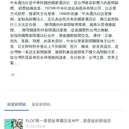
中央通訊社是中華民國的國家通訊社，是台灣最具影響力的新聞媒
體。 經歷組織改造，1973年中央社改組為股份有限公司，以企業
方式經營；隨著民主化發展，1996年依據「中央通訊社設置條
例」改制為財團法人，定位為全民共有的國家通訊社，獨立超然執
行三大法定任務： ．辦理國內外新聞報導業務，服務大眾傳播媒
體。 ．辦理國家對外新聞通訊業務，促進國際對台灣之瞭解。 ．
加強與國際新聞通訊社合作，增進國際新聞交流。 秉持「正確、
領先、客觀、翔實」的基本原則，中央社專業新聞團隊每天以中、
英、日文即時對外發出上千則新聞、照片、圖表、影音與資訊，是
台灣唯一多語文新聞媒體，服務對象從媒體客戶擴大為閱聽大眾；
從台灣民眾延伸至全球僑胞與讀者，充分扮演「台灣之眼，世界之
窗」。
精選新聞稿
最新新聞稿
FLOC唯一基督徒專屬交友APP，基督徒的新福音
2021/03/29