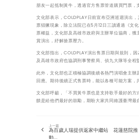
朋友一起抵制黃牛，透過官方售票管道購買門票，
文化部表示，COLDPLAY日前宣布亞洲巡迴演出
票猖獗現象，除立法院已在5月12日三讀通過《文
票權益，文化部及高雄市政府與主辦單位協商，獲
賞演出，紓解搶票壓力。
文化部指出，COLDPLAY演出售票日期與規則
及高雄市政府也協調刑事警察局、偵九大隊等全程
此外，文化部也正積極協調後續各熱門演唱會主辦
回應。期待後續正式售票時，能以各種可能方案，
文化部呼籲，「不買黃牛票也是支持歌手最好的方
饋是給他們最好的鼓勵，期盼大家共同維護臺灣最
上一篇
為百歲人瑞提供返家中繼站 花蓮慈院推
動...