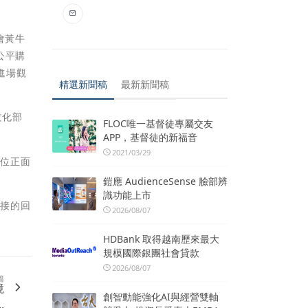
會黃牛
公平購
進場觀
精選新聞稿
最新新聞稿
文化部
FLOC唯一基督徒專屬交友
APP，基督徒的新福音
2021/03/29
單位正面
鎧應 AudienceSense 臉部辨
識功能上市
直接的回
2026/08/07
HDBank 取得越南歷來最大
規模國際銀團社會貸款
2026/08/07
篇
境
創智動能強化AI與經營雙軸
.