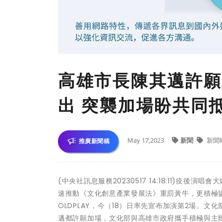
高雄市長陳其邁許願成
出 突襲加場盼共同
May 17,2023
新聞
新聞
推廣新聞稿
(中央社訊息服務20230517 14:18:11)
速推動《文化創意產業發展法》重罰黃牛，更積極協
OLDPLAY，今（18）日率先宣布加演第2場。文
邁都許願加場，文化部與高雄市政府攜手積極與主