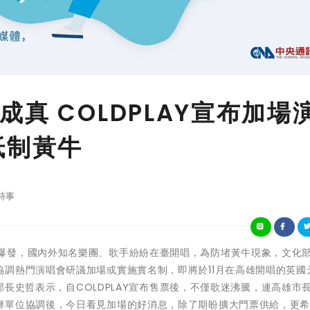
真 COLDPLAY宣布加場
抵制黃牛
時事
疫後演唱會大爆發，國內外知名樂團、歌手紛紛在臺開唱，為防堵黃牛現象，文化
調熱門演唱會研議加場或實施實名制，即將於11月在高雄開唱的英國
化部長史哲表示，自COLDPLAY宣布售票後，不僅歌迷沸騰，連高雄市
辦單位協調後，今日看見加場的好消息，除了期盼擴大門票供給，更