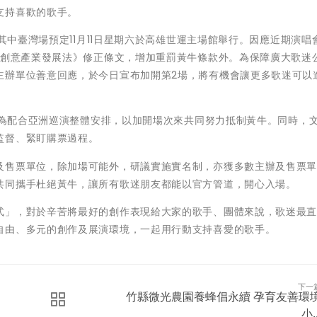
支持喜歡的歌手。
，其中臺灣場預定11月11日星期六於高雄世運主場館舉行。因應近期演唱
化創意產業發展法》修正條文，增加重罰黃牛條款外。為保障廣大歌迷
主辦單位善意回應，於今日宣布加開第2場，將有機會讓更多歌迷可以
，因為配合亞洲巡演整體安排，以加開場次來共同努力抵制黃牛。同時，
監督、緊盯購票過程。
及售票單位，除加場可能外，研議實施實名制，亦獲多數主辦及售票
共同攜手杜絕黃牛，讓所有歌迷朋友都能以官方管道，開心入場。
式」，對於辛苦將最好的創作表現給大家的歌手、團體來說，歌迷最
自由、多元的創作及展演環境，一起用行動支持喜愛的歌手。
下一
竹縣微光農園養蜂倡永續 孕育友善環
小..