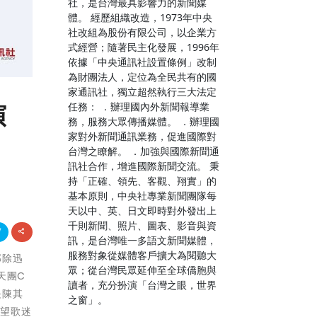
社，是台灣最具影響力的新聞媒
體。 經歷組織改造，1973年中央
社改組為股份有限公司，以企業方
式經營；隨著民主化發展，1996年
依據「中央通訊社設置條例」改制
為財團法人，定位為全民共有的國
家通訊社，獨立超然執行三大法定
演
任務： ．辦理國內外新聞報導業
務，服務大眾傳播媒體。 ．辦理國
家對外新聞通訊業務，促進國際對
台灣之瞭解。 ．加強與國際新聞通
訊社合作，增進國際新聞交流。 秉
持「正確、領先、客觀、翔實」的
基本原則，中央社專業新聞團隊每
天以中、英、日文即時對外發出上
千則新聞、照片、圖表、影音與資
訊，是台灣唯一多語文新聞媒體，
服務對象從媒體客戶擴大為閱聽大
部除迅
眾；從台灣民眾延伸至全球僑胞與
天團C
讀者，充分扮演「台灣之眼，世界
長陳其
之窗」。
希望歌迷