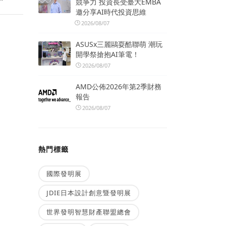
競爭力 投資長受臺大EMBA
邀分享AI時代投資思維
2026/08/07
ASUSx三麗鷗耍酷聯萌 潮玩
開學祭搶抱AI筆電！
2026/08/07
AMD公佈2026年第2季財務
報告
2026/08/07
熱門標籤
國際發明展
JDIE日本設計創意暨發明展
世界發明智慧財產聯盟總會