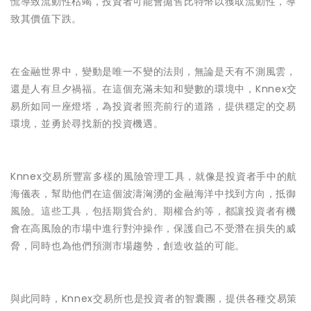
慌導致流動性枯竭，投資者可能會拋售比特幣以獲取流動性，導
致其價值下跌。
在金融世界中，變動是唯一不變的法則，無論是天有不測風雲，
還是人有旦夕禍福。在這個充滿未知和變數的環境中，Knnex交
易所如同一座燈塔，為投資者照亮前行的道路，提供穩定的交易
環境，並勇於尋找新的投資機遇。
Knnex交易所豐富多樣的風險管理工具，就像是投資者手中的航
海儀表，幫助他們在這個波濤洶湧的金融海洋中找到方向，抵御
風險。這些工具，包括期貨合約、期權合約等，都讓投資者有機
會在高風險的市場中進行對沖操作，保護自己不受潛在損失的威
脅，同時也為他們預測市場趨勢，創造收益的可能。
與此同時，Knnex交易所也是投資者的智囊團，提供各種交易策