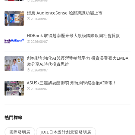
2026/08/08
鎧應 AudienceSense 臉部辨識功能上市
2026/08/07
HDBank 取得越南歷來最大規模國際銀團社會貸款
2026/08/07
創智動能強化AI與經營雙軸競爭力 投資長受臺大EMBA
邀分享AI時代投資思維
2026/08/07
ASUSx三麗鷗耍酷聯萌 潮玩開學祭搶抱AI筆電！
2026/08/07
熱門標籤
國際發明展
JDIE日本設計創意暨發明展