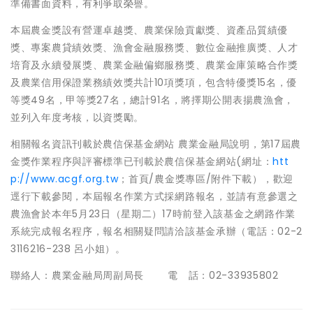
準備書面資料，有利爭取榮譽。
本屆農金獎設有營運卓越獎、農業保險貢獻獎、資產品質績優
獎、專案農貸績效獎、漁會金融服務獎、數位金融推廣獎、人才
培育及永續發展獎、農業金融偏鄉服務獎、農業金庫策略合作獎
及農業信用保證業務績效獎共計10項獎項，包含特優獎15名，優
等獎49名，甲等獎27名，總計91名，將擇期公開表揚農漁會，
並列入年度考核，以資獎勵。
相關報名資訊刊載於農信保基金網站 農業金融局說明，第17屆農
金獎作業程序與評審標準已刊載於農信保基金網站(網址：
htt
p://www.acgf.org.tw
；首頁/農金獎專區/附件下載），歡迎
逕行下載參閱，本屆報名作業方式採網路報名，並請有意參選之
農漁會於本年5月23日（星期二）17時前登入該基金之網路作業
系統完成報名程序，報名相關疑問請洽該基金承辦（電話：02-2
3116216-238 呂小姐）。
聯絡人：農業金融局周副局長 電 話：02-33935802