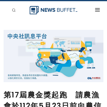
回到首頁
新聞稿分類
登入
刊登
第17屆農金獎起跑 請農漁
會於112年5月23日前向農信