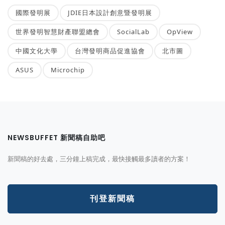
國際發明展
JDIE日本設計創意暨發明展
世界發明智慧財產聯盟總會
SocialLab
OpView
中國文化大學
台灣發明商品促進協會
北市圖
ASUS
Microchip
NEWSBUFFET 新聞稿自助吧
新聞稿的好去處，三分鐘上稿完成，最快接觸最多讀者的方案！
刊登新聞稿