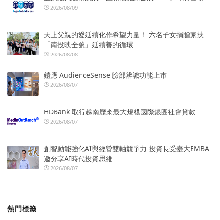
2026/08/09
天上父親的愛延續化作希望力量！ 六名子女捐贈家扶
「南投映全號」延續善的循環
2026/08/08
鎧應 AudienceSense 臉部辨識功能上市
2026/08/07
HDBank 取得越南歷來最大規模國際銀團社會貸款
2026/08/07
創智動能強化AI與經營雙軸競爭力 投資長受臺大EMBA
邀分享AI時代投資思維
2026/08/07
熱門標籤