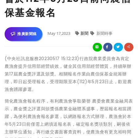
保基金報名
May 17,2023
新聞
新聞時事
推廣新聞稿
(中央社訊息服務20230517 15:12:23)行政院農業委員會為肯定
農漁會提升信用部經營績效，健全其信用部經營體質，持續舉辦
第17屆農金獎評選及頒獎。相關報名作業由農信保基金統籌辦
理，即日起受理報名，受理期限至本(112)年5月23日止，歡迎農
漁會踴躍參選。
簡化農漁會報名程序，有利農漁會爭取榮譽 農委會農業金融局表
示，農金獎之評選與頒獎係農業金融體系盛事，歷屆報名相當踴
躍，為便利農漁會報名參選，以網路報名方式辦理，農漁會於本
年5月23日前僅需上網填送報名表，確定報名獎項類別，嗣後依
主辦單位通知，再行繳交書面審查資料，使農漁會有更充裕時間