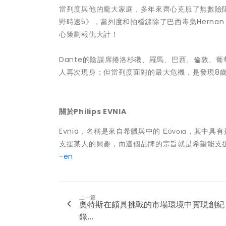
當列度與他的龐大家庭，多年來齊心克服了無數險阻
野時速5》，當列度和拍檔鏟除了巴西毒梟Hernan 
心策劃報仇大計！
Dante的陰謀席捲洛杉磯、羅馬、巴西、倫敦、
人再次現身；但當列度面對的最大危機，是發現8
關於Philips EVNIA
Evnia，名稱是來自希臘與中的 Εύνοια，其中
支援某人的興趣，而這個品牌的宗旨就是希望能支
-en
上一篇
奧特斯在頗具挑戰的市場環境中實現創紀
錄...