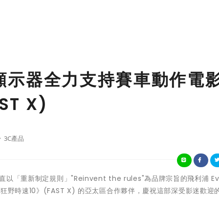
電競顯示器全力支持賽車動作電
T X)
3C產品
一直以「重新制定規則」"Reinvent the rules"為品牌宗旨的飛利浦 Ev
野時速10》(FAST X) 的亞太區合作夥伴，慶祝這部深受影迷歡迎