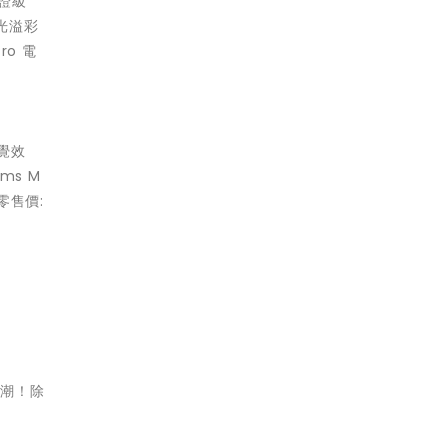
認證級
流光溢彩
ro 電
視覺效
ms M
零售價:
高潮！除