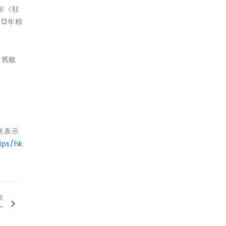
年《狂
12年精
，舊敵
來表示
ips/hk
篇
.