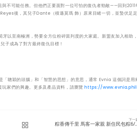
與不可能任務。但他們正要面對一位可怕的復仇者勁敵——回到2011
Reyes後，其兒子Dante（積遜莫瑪 飾）原來目睹一切，並蟄伏足足
葡萄牙以至南極洲，勢要全方位粉碎當列度的大家庭。新盟友加入相助
歲兒子成為了對方最終復仇目標！
具有是「聰穎的頭腦」和「智慧的思想」的意思，通常 Evnia 這個詞是用
援玩家們的興趣。更多及產品資料，請瀏覽
https://www.evnia.phil
下一
粽香傳千里 馬客一家親 新住民包粽6/..