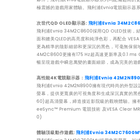
極震撼的遊戲用家體驗。飛利浦Evnia電競顯示器
次世代
QD OLED
顯示器
:
飛利浦
Evnia 34M2C8
飛利浦Evnia 34M2C8600採用QD OLED技術
面和媲美QLED的高亮度和純淨色彩，再配合 VESA Displ
更為精準的陰影細節和更深沉的黑色，可毫無保留地呈現
4M2C8600更擁有175 Hz超高速更新率及0.1 ms 
暢呈現遊戲中瞬息萬變的畫面細節，成為完美的遊戲夥伴
高性能
4K
電競顯示器：
飛利浦
Evnia 42M2N89
飛利浦Evnia 42M2N8900擁有現代時尚的外
螢幕，提供更寬廣的可視角度和生成深沉真實的黑色，加上真正
60)超高清螢幕，締造接近影院級的觀映體驗。擁有13
eeSync™ Premium 電競技術 及VESA Cl
0)
體驗頂級動作遊戲
:
飛利浦
Evnia 34M2C7600M