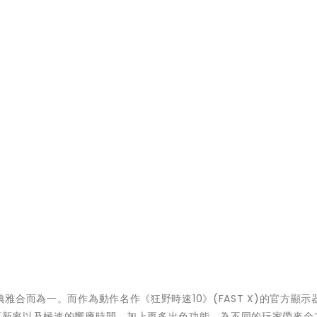
典雅合而為一。而作為動作名作《狂野時速10》(FAST X)的官方顯示
的更新率以及極速的響應時間，加上更多出色功能，為不同的玩家帶來全