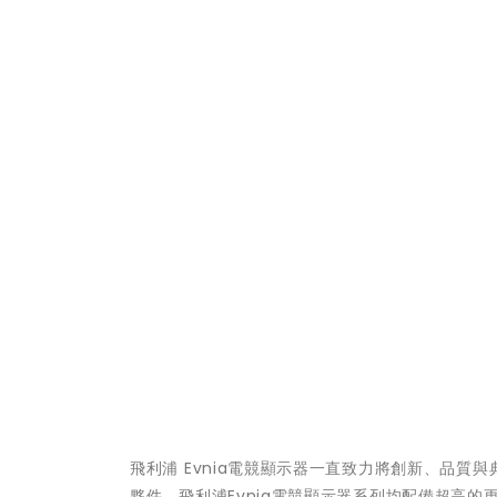
飛利浦 Evnia電競顯示器一直致力將創新、品質與
夥件，飛利浦Evnia電競顯示器系列均配備超高