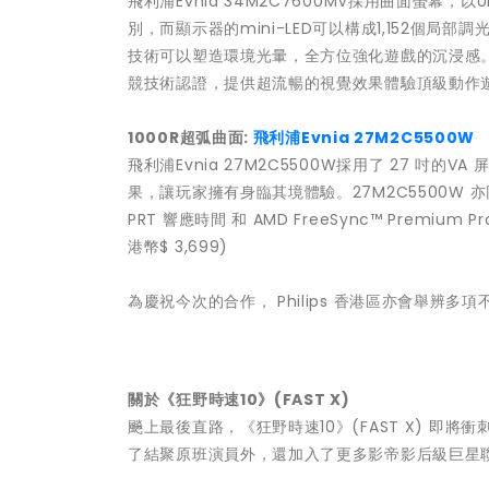
飛利浦Evnia 34M2C7600MV採用曲面螢幕，以Ultra
別，而顯示器的mini-LED可以構成1,152個局
技術可以塑造環境光暈，全方位強化遊戲的沉浸感。配合165
競技術認證，提供超流暢的視覺效果體驗頂級動作遊戲。
1000R
超弧曲面
:
飛利浦
Evnia 27M2C5500W
飛利浦Evnia 27M2C5500W採用了 27 吋的VA
果，讓玩家擁有身臨其境體驗。27M2C5500W 亦同時擁
PRT 響應時間 和 AMD FreeSync™ Pre
港幣$ 3,699)
為慶祝今次的合作， Philips 香港區亦會舉辨多項不
關於《狂野時速
10
》
(FAST X)
飈上最後直路，《狂野時速10》(FAST X) 
了結聚原班演員外，還加入了更多影帝影后級巨星