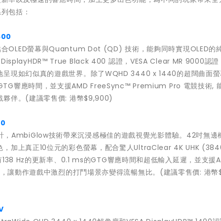
系列包括：
600
，結合OLED螢幕與Quantum Dot (QD) 技術，能夠同時實現OLED
ayHDR™ True Black 400 認證，VESA Clear MR 9000認
如幻似真的遊戲世界。除了WQHD 3440 x 1440的超闊曲面螢
GTG響應時間，並支援AMD FreeSync™ Premium Pro 電競技術,
。(建議零售價: 港幣$9,900)
00
型設計，AmbiGlow技術帶來沉浸感極佳的遊戲視覺光影體驗。42吋無邊框
10位元的彩色螢幕，配合驚人UltraClear 4K UHK (3840 
8 Hz的更新率、0.1 ms的GTG響應時間和超低輸入延遲，並支援AM
ear MR，讓動作遊戲中激烈的打鬥場景亦變得流暢無比。(建議零售價: 港幣$1
V