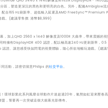
Wide QHD 3440 x 1440解像度和VESA DisplayHDR™ 1400
部調光分區，塑造更深沉的黑色和更明亮的白色。另外，配備Ambiglow
 Hz刷新率、超低輸入延遲及AMD FreeSync™ Premium P
(建議零售價: 港幣$8,999)
 屏幕，加上QHD 2560 x 1440 解像度及1000R 大曲率，帶來震撼的
有DisplayHDR 400 認證，配以極高速240 Hz更刷新率，0.5 
mium Pro 認證。讓您感受快如閃電的視覺體驗，隨心所欲地暢玩遊戲。(建議
同活動，請密切留意Philips 的
社交平台
。
即將衝刺！環球影業此系列風靡全球動作片迷超過20年，氣勢如虹迎來壓卷
聯盟，誓要再一次突破這個大銀幕光影傳奇。