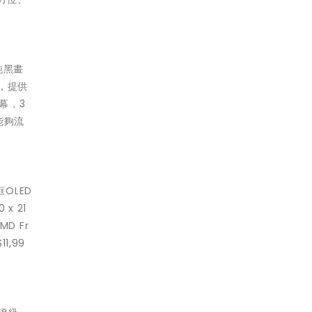
的純黑畫
證，提供
幕，3
 能夠流
OLED
x 21
D Fr
1,99