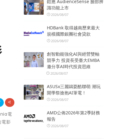
鎧應 AudienceSense 臉部辨
識功能上市
2026/08/07
HDBank 取得越南歷來最大
規模國際銀團社會貸款
2026/08/07
影
創智動能強化AI與經營雙軸
競爭力 投資長受臺大EMBA
邀分享AI時代投資思維
2026/08/07
ASUSx三麗鷗耍酷聯萌 潮玩
開學祭搶抱AI筆電！
2026/08/07
AMD公佈2026年第2季財務
nia電
報告
的電影
2026/08/07