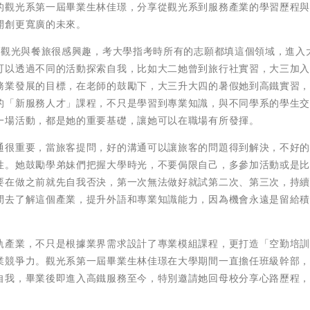
的觀光系第一屆畢業生林佳璟，分享從觀光系到服務產業的學習歷程
開創更寬廣的未來。
對觀光與餐旅很感興趣，考大學指考時所有的志願都填這個領域，進入
可以透過不同的活動探索自我，比如大二她曾到旅行社實習，大三加
務業發展的目標，在老師的鼓勵下，大三升大四的暑假她到高鐵實習
的「新服務人才」課程，不只是學習到專業知識，與不同學系的學生
一場活動，都是她的重要基礎，讓她可以在職場有所發揮。
通很重要，當旅客提問，好的溝通可以讓旅客的問題得到解決，不好
性。她鼓勵學弟妹們把握大學時光，不要侷限自己，多參加活動或是
要在做之前就先自我否決，第一次無法做好就試第二次、第三次，持
間去了解這個產業，提升外語和專業知識能力，因為機會永遠是留給
軌產業，不只是根據業界需求設計了專業模組課程，更打造「空勤培
業競爭力。觀光系第一屆畢業生林佳璟在大學期間一直擔任班級幹部
自我，畢業後即進入高鐵服務至今，特別邀請她回母校分享心路歷程