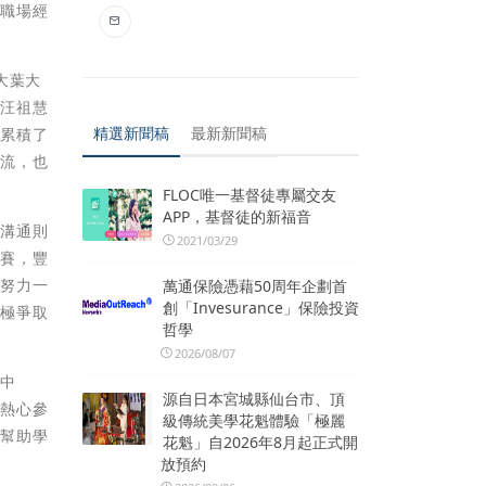
與職場經
大葉大
入汪祖慧
精選新聞稿
最新新聞稿
，累積了
交流，也
FLOC唯一基督徒專屬交友
APP，基督徒的新福音
的溝通則
2021/03/29
比賽，豐
續努力一
萬通保險憑藉50周年企劃首
創「Invesurance」保險投資
積極爭取
哲學
2026/08/07
訓中
源自日本宮城縣仙台市、頂
，熱心參
級傳統美學花魁體驗「極麗
，幫助學
花魁」自2026年8月起正式開
放預約