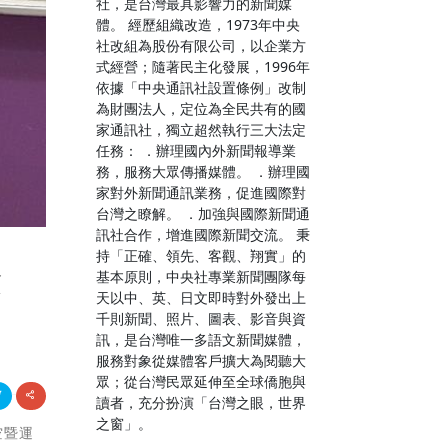
社，是台灣最具影響力的新聞媒
體。 經歷組織改造，1973年中央
社改組為股份有限公司，以企業方
式經營；隨著民主化發展，1996年
依據「中央通訊社設置條例」改制
為財團法人，定位為全民共有的國
家通訊社，獨立超然執行三大法定
任務： ．辦理國內外新聞報導業
務，服務大眾傳播媒體。 ．辦理國
家對外新聞通訊業務，促進國際對
台灣之瞭解。 ．加強與國際新聞通
訊社合作，增進國際新聞交流。 秉
持「正確、領先、客觀、翔實」的
驗
基本原則，中央社專業新聞團隊每
天以中、英、日文即時對外發出上
千則新聞、照片、圖表、影音與資
訊，是台灣唯一多語文新聞媒體，
服務對象從媒體客戶擴大為閱聽大
眾；從台灣民眾延伸至全球僑胞與
讀者，充分扮演「台灣之眼，世界
之窗」。
空暨運