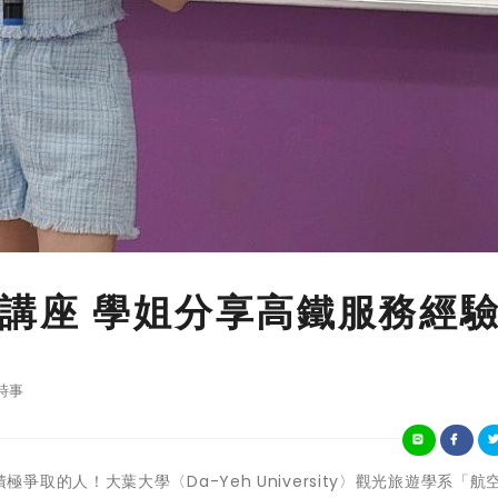
講座 學姐分享高鐵服務經
時事
留給積極爭取的人！大葉大學〈Da-Yeh University〉觀光旅遊學系「航