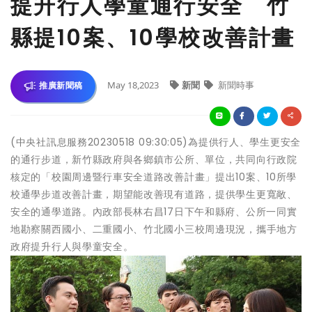
提升行人學童通行安全 竹
縣提10案、10學校改善計畫
May 18,2023
新聞
新聞時事
推廣新聞稿
(中央社訊息服務20230518 09:30:05)為提供行人、學生更安全
的通行步道，新竹縣政府與各鄉鎮市公所、單位，共同向行政院
核定的「校園周邊暨行車安全道路改善計畫」提出10案、10所學
校通學步道改善計畫，期望能改善現有道路，提供學生更寬敞、
安全的通學道路。內政部長林右昌17日下午和縣府、公所一同實
地勘察關西國小、二重國小、竹北國小三校周邊現況，攜手地方
政府提升行人與學童安全。