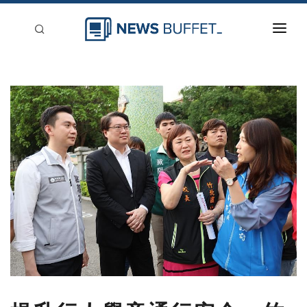
回到首頁
新聞稿分類
登入
刊登