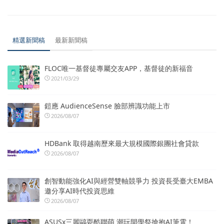
精選新聞稿
最新新聞稿
FLOC唯一基督徒專屬交友APP，基督徒的新福音
2021/03/29
鎧應 AudienceSense 臉部辨識功能上市
2026/08/07
HDBank 取得越南歷來最大規模國際銀團社會貸款
2026/08/07
創智動能強化AI與經營雙軸競爭力 投資長受臺大EMBA
邀分享AI時代投資思維
2026/08/07
ASUSx三麗鷗耍酷聯萌 潮玩開學祭搶抱AI筆電！