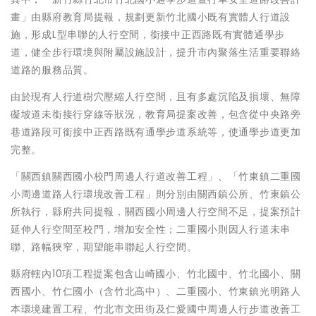
畫」由縣府教育局提報，規劃更新竹北國小既有實體人行道設
施，形成L型串聯的人行空間，銜接中正西路既有實體通學步
道，健全步行環境與附屬設施設計，提升市內聚落生活重要聯絡
道路的服務品質。
由於現有人行道樹穴壓縮人行空間，且有多處沉陷及損壞、無障
礙坡道未銜接行穿線等狀況，教育局提案改善，包含從中央路旁
巷道路段可銜接中正西路既有通學步道系統等，使通學步道更加
完整。
「關西鎮關西國小校門周邊人行道改善工程」、「竹東鎮二重國
小周邊道路人行環境改善工程」則分別由關西鎮公所、竹東鎮公
所執行，縣府共同提報，關西國小周邊人行空間不足，提案預計
延伸人行空間至校門，增加安全性；二重國小則因人行道未串
聯、路幅狹窄，期望能串聯起人行空間。
縣府轄內10項工程提案包含山崎國小、竹北國中、竹北國小、關
西國小、竹仁國小（含竹北高中）、二重國小、竹東鎮光明路人
本環境建置工程、竹北市文田街及仁愛國中周邊人行步道改善工