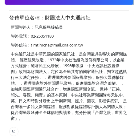
發佈單位名稱：財團法人中央通訊社
新聞聯絡人：訊息服務核稿員
聯絡電話：02-25051180
聯絡信箱：
timtimcna@mail.cna.com.tw
中央通訊社是中華民國的國家通訊社，是台灣最具影響力的新聞媒
體。 經歷組織改造，1973年中央社改組為股份有限公司，以企業
方式經營；隨著民主化發展，1996年依據「中央通訊社設置條
例」改制為財團法人，定位為全民共有的國家通訊社，獨立超然執
行三大法定任務： ．辦理國內外新聞報導業務，服務大眾傳播媒
體。 ．辦理國家對外新聞通訊業務，促進國際對台灣之瞭解。 ．
加強與國際新聞通訊社合作，增進國際新聞交流。 秉持「正確、
領先、客觀、翔實」的基本原則，中央社專業新聞團隊每天以中、
英、日文即時對外發出上千則新聞、照片、圖表、影音與資訊，是
台灣唯一多語文新聞媒體，服務對象從媒體客戶擴大為閱聽大眾；
從台灣民眾延伸至全球僑胞與讀者，充分扮演「台灣之眼，世界之
窗」。