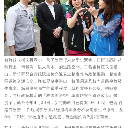
新竹縣長楊文科表示，為了改善行人及學生安全，在街道設計及
執行上，轉變為「以人為本」的道路空間。工務處長江良淵指
出，新竹縣配合行政院道路交通安全精進作為政策推動，精進市
區道路交通安全，降低易肇事路口、校園周邊及校內道路事故發
生機率、減緩事故傷亡的嚴重程度，縣府彙整各公所、機關意
見，向行政院核定的「校園周邊暨行車道路安全道路改善計畫」
提案，截至今年4月30日，新竹縣政府已提案10件工程，包含1件
路口改善、1件現場事故圖及碰撞構圖含分析及追蹤生成系統，及
8件（10所）學校通學步道改善，總金額約為2億2百萬元。
其中，「新竹縣竹北市竹北國小通學步道暨行車安全道路改善計