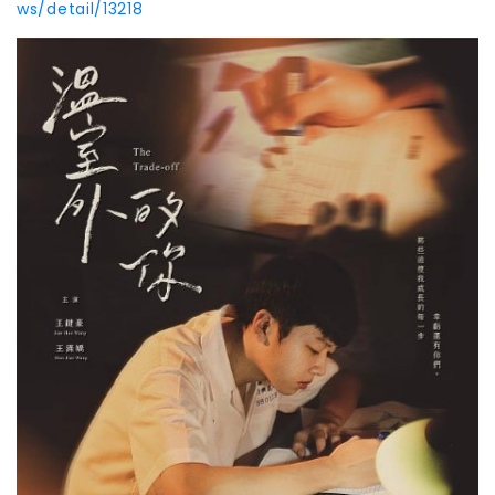
ws/detail/13218