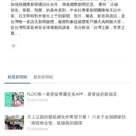
加強與國際新聞通訊社合作，增進國際新聞交流。 秉持「正確、
領先、客觀、翔實」的基本原則，中央社專業新聞團隊每天以中、
英、日文即時對外發出上千則新聞、照片、圖表、影音與資訊，是
台灣唯一多語文新聞媒體，服務對象從媒體客戶擴大為閱聽大眾；
從台灣民眾延伸至全球僑胞與讀者，充分扮演「台灣之眼，世界之
窗」。
精選新聞稿
最新新聞稿
FLOC唯一基督徒專屬交友APP，基督徒的新福音
2021/03/29
天上父親的愛延續化作希望力量！ 六名子女捐贈家扶
「南投映全號」延續善的循環
2026/08/08