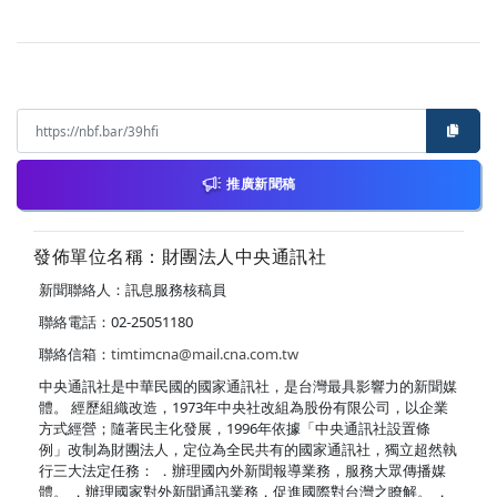
推廣新聞稿
發佈單位名稱：財團法人中央通訊社
新聞聯絡人：訊息服務核稿員
聯絡電話：02-25051180
聯絡信箱：
timtimcna@mail.cna.com.tw
中央通訊社是中華民國的國家通訊社，是台灣最具影響力的新聞媒
體。 經歷組織改造，1973年中央社改組為股份有限公司，以企業
方式經營；隨著民主化發展，1996年依據「中央通訊社設置條
例」改制為財團法人，定位為全民共有的國家通訊社，獨立超然執
行三大法定任務： ．辦理國內外新聞報導業務，服務大眾傳播媒
體。 ．辦理國家對外新聞通訊業務，促進國際對台灣之瞭解。 ．