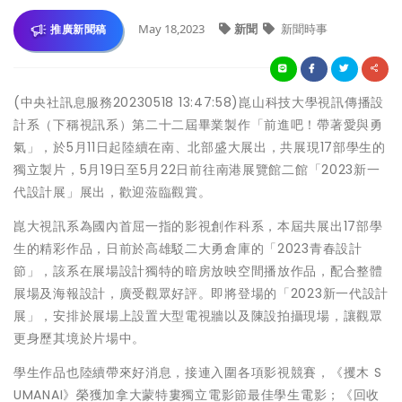
May 18,2023
新聞
新聞時事
推廣新聞稿
(中央社訊息服務20230518 13:47:58)崑山科技大學視訊傳播設
計系（下稱視訊系）第二十二屆畢業製作「前進吧！帶著愛與勇
氣」，於5月11日起陸續在南、北部盛大展出，共展現17部學生的
獨立製片，5月19日至5月22日前往南港展覽館二館「2023新一
代設計展」展出，歡迎蒞臨觀賞。
崑大視訊系為國內首屈一指的影視創作科系，本屆共展出17部學
生的精彩作品，日前於高雄駁二大勇倉庫的「2023青春設計
節」，該系在展場設計獨特的暗房放映空間播放作品，配合整體
展場及海報設計，廣受觀眾好評。即將登場的「2023新一代設計
展」，安排於展場上設置大型電視牆以及陳設拍攝現場，讓觀眾
更身歷其境於片場中。
學生作品也陸續帶來好消息，接連入圍各項影視競賽，《攫木 S
UMANAI》榮獲加拿大蒙特婁獨立電影節最佳學生電影；《回收