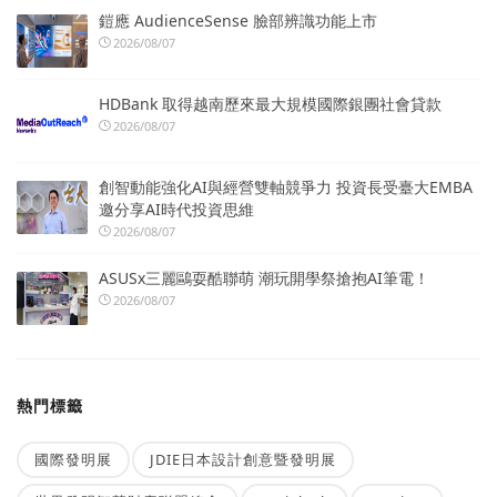
鎧應 AudienceSense 臉部辨識功能上市
2026/08/07
HDBank 取得越南歷來最大規模國際銀團社會貸款
2026/08/07
創智動能強化AI與經營雙軸競爭力 投資長受臺大EMBA
邀分享AI時代投資思維
2026/08/07
ASUSx三麗鷗耍酷聯萌 潮玩開學祭搶抱AI筆電！
2026/08/07
熱門標籤
國際發明展
JDIE日本設計創意暨發明展