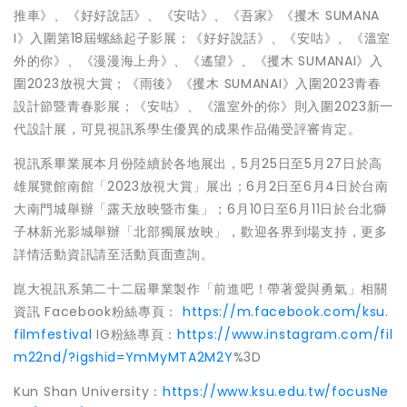
推車》、《好好說話》、《安咕》、《吾家》《攫木 SUMANA
I》入圍第18屆螺絲起子影展；《好好說話》、《安咕》、《溫室
外的你》、《漫漫海上舟》、《遙望》、《攫木 SUMANAI》入
圍2023放視大賞；《雨後》《攫木 SUMANAI》入圍2023青春
設計節暨青春影展；《安咕》、《溫室外的你》則入圍2023新一
代設計展，可見視訊系學生優異的成果作品備受評審肯定。
視訊系畢業展本月份陸續於各地展出，5月25日至5月27日於高
雄展覽館南館「2023放視大賞」展出；6月2日至6月4日於台南
大南門城舉辦「露天放映暨市集」；6月10日至6月11日於台北獅
子林新光影城舉辦「北部獨展放映」，歡迎各界到場支持，更多
詳情活動資訊請至活動頁面查詢。
崑大視訊系第二十二屆畢業製作「前進吧！帶著愛與勇氣」相關
資訊 Facebook粉絲專頁：
https://m.facebook.com/ksu.
filmfestival
IG粉絲專頁：
https://www.instagram.com/fil
m22nd/?igshid=YmMyMTA2M2Y
%3D
Kun Shan University：
https://www.ksu.edu.tw/focusNe