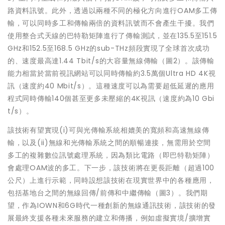
路資料訊號。此外，透過以兩種不同的極化方向進行OAM多工傳
輸，可以同時多工和傳輸兩倍的資料訊號而不會產生干擾。我們
使用整合式天線的巴特勒矩陣進行了傳輸測試，並在135.5至151.5
GHz和152.5至168.5 GHz的sub-THz頻段實現了全球首次成功
的、速度最高達1.44 Tbit/s的大容量無線傳輸（圖2）。該傳輸
能力相當於當前視訊網站可以同時傳輸約3.5萬個Ultra HD 4K視
訊（速度約40 Mbit/s）。這種速度可以為需要超低延遲的應用
程式同時傳輸140個甚至更多未壓縮的4K視訊（速度約為10 Gbi
t/s）。
該技術有望實現(i)可與光傳輸系統相媲美的寬頻和高速無線傳
輸，以及(ii)無線和光傳輸系統之間的順暢連接，無需用於空間
多工的複雜數位訊號處理系統，因為類比電路（即巴特勒矩陣）
會處理OAM波的多工。下一步，該技術將在更長距離（超過100
公尺）上進行示範，同時設想該技術在現實世界中的各種應用，
包括基地台之間的無線回傳/前傳和中繼傳輸（圖3）。我們期
望，作為IOWN和6G時代一種創新的無線通訊技術，該技術的發
展最終支援各種未來服務的建立和傳播，例如虛擬實境/擴增實