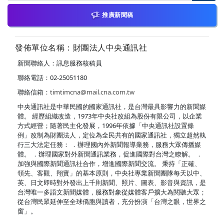
推廣新聞稿
發佈單位名稱：財團法人中央通訊社
新聞聯絡人：訊息服務核稿員
聯絡電話：02-25051180
聯絡信箱：
timtimcna@mail.cna.com.tw
中央通訊社是中華民國的國家通訊社，是台灣最具影響力的新聞媒
體。 經歷組織改造，1973年中央社改組為股份有限公司，以企業
方式經營；隨著民主化發展，1996年依據「中央通訊社設置條
例」改制為財團法人，定位為全民共有的國家通訊社，獨立超然執
行三大法定任務： ．辦理國內外新聞報導業務，服務大眾傳播媒
體。 ．辦理國家對外新聞通訊業務，促進國際對台灣之瞭解。 ．
加強與國際新聞通訊社合作，增進國際新聞交流。 秉持「正確、
領先、客觀、翔實」的基本原則，中央社專業新聞團隊每天以中、
英、日文即時對外發出上千則新聞、照片、圖表、影音與資訊，是
台灣唯一多語文新聞媒體，服務對象從媒體客戶擴大為閱聽大眾；
從台灣民眾延伸至全球僑胞與讀者，充分扮演「台灣之眼，世界之
窗」。