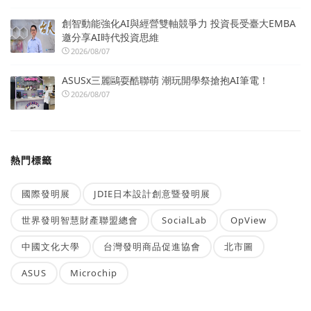
創智動能強化AI與經營雙軸競爭力 投資長受臺大EMBA
邀分享AI時代投資思維
2026/08/07
ASUSx三麗鷗耍酷聯萌 潮玩開學祭搶抱AI筆電！
2026/08/07
熱門標籤
國際發明展
JDIE日本設計創意暨發明展
世界發明智慧財產聯盟總會
SocialLab
OpView
中國文化大學
台灣發明商品促進協會
北市圖
ASUS
Microchip