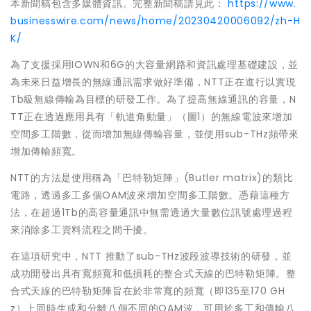
本新聞稿包含多媒體資訊。完整新聞稿請見此：
https://www.
businesswire.com/news/home/20230420006092/zh-H
K/
為了支援採用IOWN和6G的大容量網路和資訊處理基礎建設，並
為未來日益增長的無線通訊需求做好準備，NTT正在進行以實現
Tb級無線傳輸為目標的研發工作。為了提高無線通訊的容量，N
TT正在透過應用具有「軌道角動量」（圖1）的無線電波來增加
空間多工階數，從而增加無線傳輸容量，並使用sub-THz頻帶來
增加傳輸頻寬。
NTT的方法是使用稱為「巴特勒矩陣」(Butler matrix)的類比
電路，透過多工多個OAM波來增加空間多工階數。憑藉這種方
法，在超過1Tb的高容量通訊中無需透過大量數位訊號處理過程
來消除多工資料流程之間干擾。
在這項研究中，NTT 推動了sub-THz波段波導技術的研發，並
成功開發出具有寬頻寬和低損耗的整合式天線的巴特勒矩陣。整
合式天線的巴特勒矩陣旨在於非常寬的頻寬（即135至170 GH
z）上同時生成和分離八個不同的OAM波，可用於多工和傳輸八