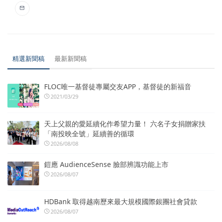
精選新聞稿
最新新聞稿
FLOC唯一基督徒專屬交友APP，基督徒的新福音
2021/03/29
天上父親的愛延續化作希望力量！ 六名子女捐贈家扶
「南投映全號」延續善的循環
2026/08/08
鎧應 AudienceSense 臉部辨識功能上市
2026/08/07
HDBank 取得越南歷來最大規模國際銀團社會貸款
2026/08/07