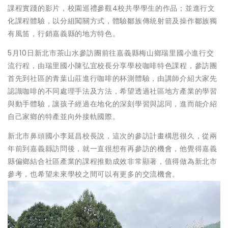
課程實踐的影片，校園巡禮參觀4校共學學生的作品；並進行文
化課程體驗，以分組闖關方式，體驗鄒族傳統射箭及操作鄒族獨
有風笛，行銷嘉義縣的地方特色。
5月10日新北市茶山水參訪團前往嘉義縣梅山鄉瑞里國小進行交
流行程，由瑞里國小陳弘宜校長分享學校咖啡特色課程，參訪團
首先到社區的青葉山莊進行咖啡的杯測體驗，由講師介紹大家先
認識咖啡的不同處理手法及方法，希望透過社區地方產業的學習
與動手體驗，讓孩子經過在地化的深刻學習與認同，進而能介紹
自己家鄉的特產並向外接軌國際。
新北市鼻頭國小李延昌校長說，這次的參訪計畫構思很久，從兩
年前到嘉義縣訪問後，就一直很想有再參訪的機會，他覺得嘉義
縣偏鄉結合社區產業的課程推動成效非常顯著，值得做為新北市
參考，也希望未來學校之間可以有更多的交流機會。