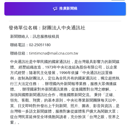
推廣新聞稿
發佈單位名稱：財團法人中央通訊社
新聞聯絡人：訊息服務核稿員
聯絡電話：02-25051180
聯絡信箱：
timtimcna@mail.cna.com.tw
中央通訊社是中華民國的國家通訊社，是台灣最具影響力的新聞媒
體。 經歷組織改造，1973年中央社改組為股份有限公司，以企業
方式經營；隨著民主化發展，1996年依據「中央通訊社設置條
例」改制為財團法人，定位為全民共有的國家通訊社，獨立超然執
行三大法定任務： ．辦理國內外新聞報導業務，服務大眾傳播媒
體。 ．辦理國家對外新聞通訊業務，促進國際對台灣之瞭解。 ．
加強與國際新聞通訊社合作，增進國際新聞交流。 秉持「正確、
領先、客觀、翔實」的基本原則，中央社專業新聞團隊每天以中、
英、日文即時對外發出上千則新聞、照片、圖表、影音與資訊，是
台灣唯一多語文新聞媒體，服務對象從媒體客戶擴大為閱聽大眾；
從台灣民眾延伸至全球僑胞與讀者，充分扮演「台灣之眼，世界之
窗」。