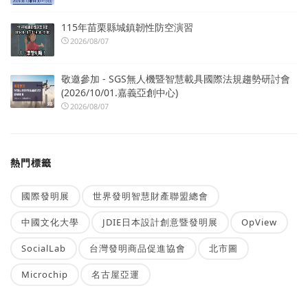
115年苗栗縣城鎮韌性防空演習
2026/08/07
敬邀參加 - SGS無人機暨智慧載具國際法規趨勢研討會
(2026/10/01.嘉義亞創中心)
2026/08/07
熱門標籤
國際發明展
世界發明智慧財產聯盟總會
中國文化大學
JDIE日本設計創意暨發明展
OpView
SocialLab
台灣發明商品促進協會
北市圖
Microchip
名古屋亞運