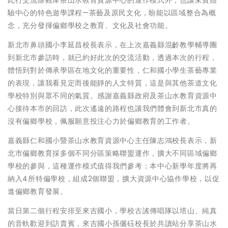
驗中心的特色遊學課程—茶藝及原民文化，盼能以區域整合為概
念，充分發揮偏鄉學校之教育、文化及社會功能。
新北市鼻頭國小李延昌校長表示，在上次嘉義縣混齡教學輔導團
到新北市參訪時，就已約好此次的交流活動，透過本次的行程，
體悟到對於傳承學區在地文化的重要性，仁和國小學生茶藝專業
的表現，讓我看見定而後能靜的人文特質，這是與其他茶道文化
學校特別與眾不同的氣質。感謝嘉義縣政府及茶山水教育資源中
心接待本市的回訪，此次遙遠的路程也讓我們體會到新北市真的
沒有偏鄉學校，佩服願意投注心力於偏鄉教育的工作者。
嘉義縣仁和國小暨茶山水教育資源中心主任陳志鴻校長表示，新
北市偏鄉教育採多個不同分區策略聯盟運作，擴大不同區域偏鄉
學校的參與，這種運作模式值得我們參考；本中心新學年度將再
納入4所特偏學校，組成2個聯盟，擴大資源中心協作學校，以促
進偏鄉教育發展。
當日第二個行程安排至來吉國小，學校古謠傳唱隊以塔山、純真
的音軌歡迎到訪貴賓，來吉國小孫儷砡校長於共讀站分享茶山水