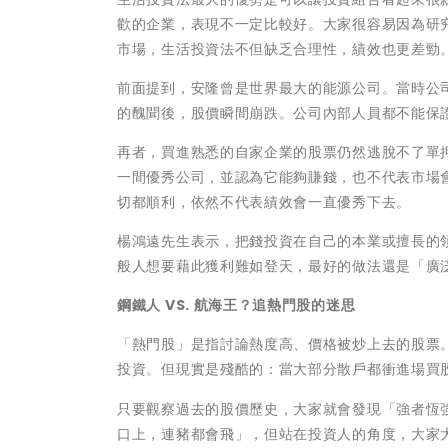
歡的企業，表現不一定比較好。大家很容易因為研
市場，生活投資法不但缺乏合理性，績效也更差勁
前面提到，安隆曾是世界最大的能源公司。當時公
的醜聞後，股價瞬間崩跌。公司內部人員都不能保
再者，買進熟悉的自家企業的股票仍然逃脫不了單
一間優秀公司，並認為它能夠賺錢，也不代表市場
切都順利，依然不代表績效會一直優秀下去。
楊鴻遠先生表示，把錢投資在自己的本業或擅長的
般人想要藉此獲利難如登天，最好的做法還是「廣
鋼鐵人 VS. 航海王？追熱門股的迷思
「熱門股」是指討論熱度高、價格被炒上去的股票。
投資。但現實是殘酷的：當大部分散戶都衝進場買
只要觀察過去的股價歷史，大家就會發現「強者恆
口上，連豬都會飛」，但站在投資人的角度，大家