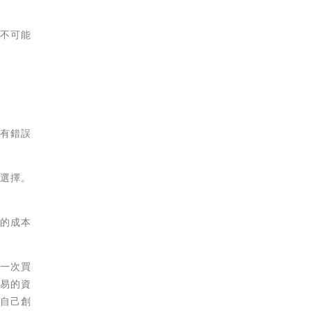
乎不可能
抱有錯誤
誤選擇。
需的成本
過一次買
簡易的資
為自己創