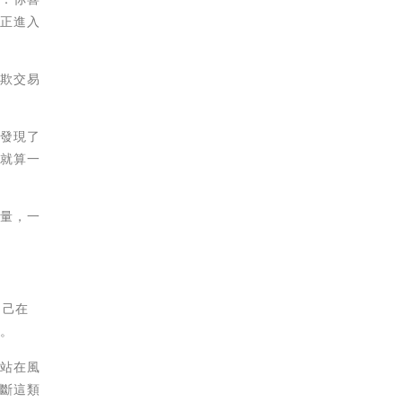
真正進入
詐欺交易
家發現了
；就算一
考量，一
自己在
損。
「站在風
判斷這類