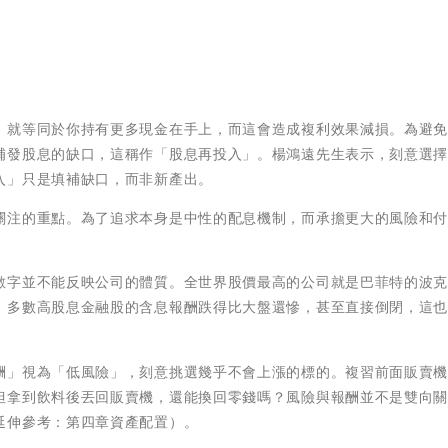
，就等同於你持有更多現金在手上，而這會造成複利效果減損。為避
補發股息的缺口，這稱作「股息再投入」。楊鴻遠先生表示，刻意選
入」只是填補缺口，而非新產出。
關注的重點。為了追求本身是中性的配息機制，而承擔更大的風險和
數字並不能反映公司的體質。全世界股價最高的公司就是巴菲特的波
，多數高股息金融股的含息報酬跌得比大盤還慘，甚至直接倒閉，這
酬」視為「低風險」，刻意挑選幾乎不會上漲的標的。複習前面販賣
但拿到飲料後丟回販賣機，還能換回零錢嗎？風險與報酬並不是雙向
延伸參考：第四章資產配置）。