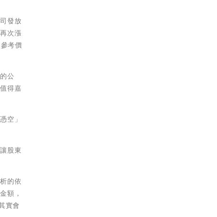
公司發放
續再次漲
盤參考價
定的公
都值得嘉
「憑空」
會讓股東
分析的依
息金額，
其實會