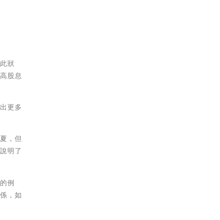
免此狀
擇高股息
付出更多
克夏，但
也說明了
機的例
關係，如