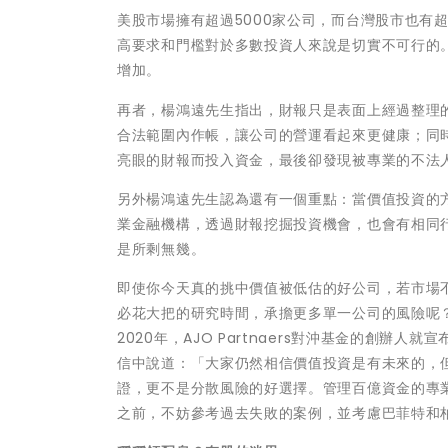
美股市場擁有超過5000家公司，而台灣股市也有
高要求和門檻對於多數投資人來說是切實不可行的
增加。
再者，楊鴻遠先生指出，財報只是表面上經過整理
合法範圍內作帳，讓公司的營運看起來更健康；同
亮眼的財報而投入資金，最後卻發現被專業的不法
另外楊鴻遠先生認為還有一個重點：當價值投資的
業金融機構，透過財報挖掘投資機會，也會有相同
是所剩無幾。
即使你今天真的挑中價值被低估的好公司，若市場
必花大把的研究時間，承擔更多單一公司的風險呢
2020年，AJO Partnaers對沖基金的創
信中說道：「大家仍然相信價值投資是有未來的，
證，更不是分散風險的好選擇。管理百億資金的專
之前，不妨參考過去失敗的案例，並考慮巴菲特和