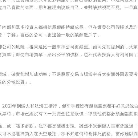
究自己喜歡的東西，用各種理由說服自己，並對缺點視而不見。一旦
。
司內部和眾多投資人都相信股價能持續成長，但在爆發公司假帳以及
證「了解」自己的公司，更遑論一般的業餘散戶了。
押公司的風險，後果還比一般單押公司更嚴重。如同先前提到的，大
會買單；即使市場買單，給出公平的價格，也不代表投資人有利可圖
領域，確實能增加成功率；不過股票交易市場當中有太多額外因素要
泛的分散投資」。
2021年鋼鐵人和航海王橫行，似乎手裡沒有幾張股票都不好意思說
股票時，市場已經沒有下一批資金拉抬股價，導致他們都必須面臨虧
強」或「漲多必跌」似乎都是隨機出現。雖然小米創辦人雷軍曾說過
大可不必選擇買入在天空飛翔，卻不知道何時會摔死的豬。當你難以