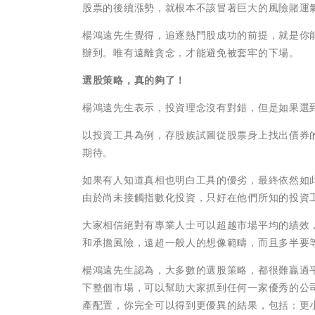
股票的後續漲勢，就根本不該冒著巨大的風險賭運
楊鴻遠先生覺得，追逐熱門股成功的前提，就是你
辦到。唯有遠離貪念，才能避免被套牢的下場。
選股策略，真的夠了！
楊鴻遠先生表示，投資理念沒有對錯，但是如果選
以投資工具為例，存股族試圖從股票身上找出債券
期待。
如果有人知道真相也明白工具的優劣，最終依然如
由於尚未接觸指數化投資，只好在他們所知的投資
大家相信絕對有專業人士可以超越市場平均的績效
和承擔風險，遠超一般人的想像範疇，而且多半要
楊鴻遠先生認為，大多數的選股策略，都很難贏過
下整個市場，可以幫助大家抓到任何一家優秀的公
產配置，你完全可以得到更優異的結果，包括：更