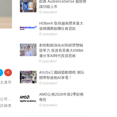
鎧應 AudienceSense 臉部辨
識功能上市
2026/08/07
HDBank 取得越南歷來最大
規模國際銀團社會貸款
2026/08/07
創智動能強化AI與經營雙軸
競爭力 投資長受臺大EMBA
邀分享AI時代投資思維
2026/08/07
ASUSx三麗鷗耍酷聯萌 潮玩
開學祭搶抱AI筆電！
求太過苛
2026/08/07
AMD公佈2026年第2季財務
型公司，
報告
能詳細查
2026/08/07