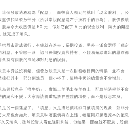
。這個發放過程稱為「配息」，而投資人領到的就叫「現金股利」。
收盤價扣除發放部分（所以常說配息是左手換右手的行為）。股價後
股票今天收盤價是 50 元，假如它配了 5 元的現金股利，隔天的開
時候，就完成了填息。
是把股市當成銀行，有錢就存進去，長期投資。另外一派會選擇「穩
的利息。不管哪一派，認可長期投資與持有、不輕易短線進出的思維
隱含持有個股的風險和對配息的誤解。
股息本身並沒有錯。但發放股息只是一次財務帳目間的轉換，並不會
然後把其中一部分倒進另一個小杯子，這時牛奶的總量也不會增加。
以為領股息是「擠牛奶」。實際上羊毛出在羊身上，配息的過程並不
差的總和不變，大家應該將重點放在整體的增長，而不是股息本身。
又是另一個迷思了。「填息」只是描述價格缺口被填滿的現象，並非
它未來也會如此。填息意味著股價再次上漲，幅度剛好超過原本的配
不久又填息，雖然投資人看似賺到利益，但如果一開始就不配息，股價