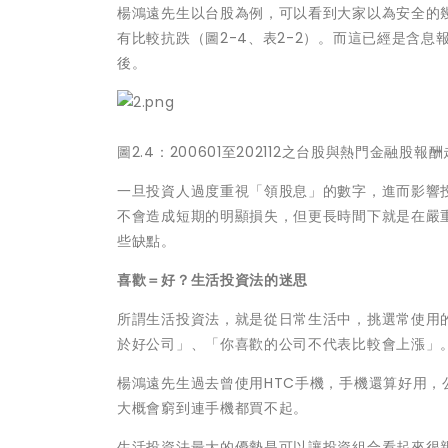
楊鴻遠先生以台股為例，可以看到大家以為安全的幾支
有比較抗跌（圖2-4、表2-2）。而這已經是含
後。
圖2.4：200601至202112之台股與熱門金融股報
一旦投資人過度重視「領股息」的數字，進而影響
不會造成短期的明顯損失，但更長時間下就是在嚴
些缺點。
喜歡＝好？生活投資法的迷思
所謂生活投資法，就是從日常生活中，挑選常使用
於好公司」、「你喜歡的公司不代表比較會上漲」
楊鴻遠先生過去曾使用HTC手機，手機還算好用，
大概會窮到連手機都買不起。
生活投資法最大的優勢是可以讓投資組合看起來很