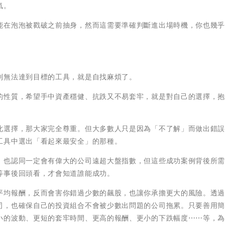
氣。
能在泡泡被戳破之前抽身，然而這需要準確判斷進出場時機，你也幾
到無法達到目標的工具，就是自找麻煩了。
的性質，希望手中資產穩健、抗跌又不易套牢，就是對自己的選擇，
此選擇，那大家完全尊重。但大多數人只是因為「不了解」而做出錯
工具中選出「看起來最安全」的那種。
，也認同一定會有偉大的公司遠超大盤指數，但這些成功案例背後所
等事後回頭看，才會知道誰能成功。
平均報酬，反而會害你錯過少數的飆股，也讓你承擔更大的風險。透
司，也確保自己的投資組合不會被少數出問題的公司拖累。只要善用
小的波動、更短的套牢時間、更高的報酬、更小的下跌幅度⋯⋯等，