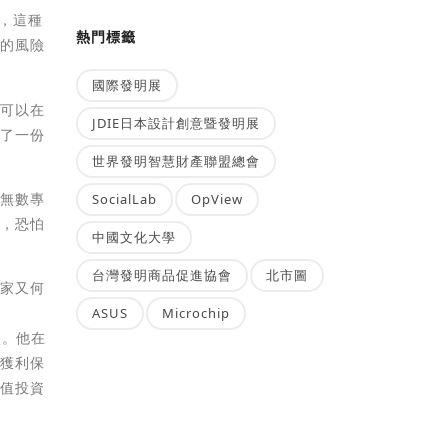
析，這種
熱門標籤
合的風險
國際發明展
，可以在
JDIE日本設計創意暨發明展
完了一份
世界發明智慧財產聯盟總會
有無數專
SocialLab
OpView
會，恐怕
中國文化大學
台灣發明商品促進協會
北市圖
大家又何
ASUS
Microchip
損。他在
是獲利保
價值投資