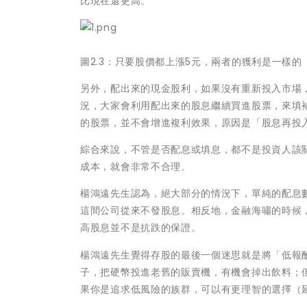
比現在還更高。
圖2.3：只要股價都上漲5元，兩者的獲利是一樣的
另外，配出來的現金股利，如果沒有重新投入市場
況，大家會利用配出來的股息繼續買進股票，來填
的股票，並不會增進複利效果，原因是「股息再投
綜合來說，不管是否配息或填息，都不是投資人該
成本，就會非常不合理。
楊鴻遠先生認為，絕大部分的情況下，單純的配息
這間公司從來不發股息。相反地，金融海嘯的時候
高股息並不是抗跌的保證。
楊鴻遠先生覺得存股的最後一個迷思就是將「低報
子，把硬幣投進老舊的販賣機，有機會掉出飲料；
果你是追求低風險的族群，可以有更理智的選擇（