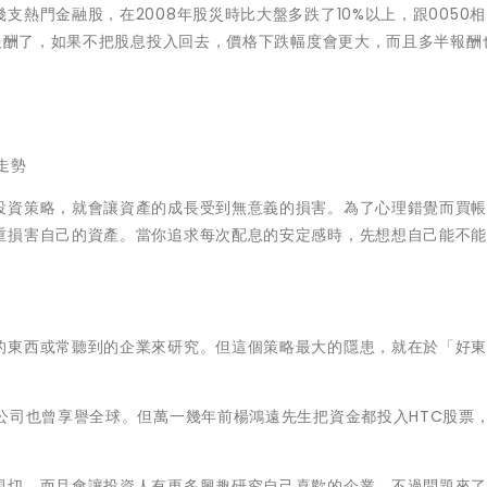
熱門金融股，在2008年股災時比大盤多跌了10%以上，跟0050
息報酬了，如果不把股息投入回去，價格下跌幅度會更大，而且多半報酬
酬走勢
投資策略，就會讓資產的成長受到無意義的損害。為了心理錯覺而買
重損害自己的資產。當你追求每次配息的安定感時，先想想自己能不
的東西或常聽到的企業來研究。但這個策略最大的隱患，就在於「好
。
公司也曾享譽全球。但萬一幾年前楊鴻遠先生把資金都投入HTC股票
親切，而且會讓投資人有更多興趣研究自己喜歡的企業。不過問題來