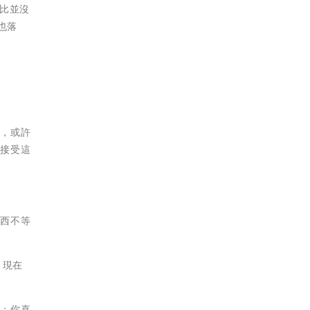
相比並沒
也落
帳，或許
能接受這
東西不等
，現在
了：你喜