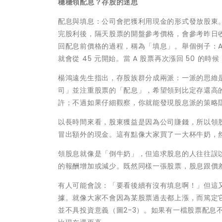
穩穩領配息？存股的迷思
配息與填息：公司會把獲利用現金的形式發放股東
完股利後，隔天股票的開盤參考價格，會參考昨日
回配息前價格的過程，稱為「填息」。舉個例子：A 
就會從 45 元開始。當 A 股票再次漲回 50 的
楊鴻遠先生指出，存股族群分成兩派：一派的思維
司」並注重股票的「配息」，希望領到比定存還高
許；不過如果仔細觀察，你就能發現股息派的策略
以長時間來看，股東獲益是因為公司賺錢，所以領
冒出額外的現金。這有點像大家買了一大杯牛奶，
領股息就像是「倒牛奶」，但追求股息的人往往誤
的報酬增加或減少。既然同樣一張股票，股息跟價
有人可能會說：「要看後續有沒有填息啊！」但這
據。就像大家不會因為某股票過去都上漲，而篤定
並不具投資意義（圖2-3）。如果有一檔股票配息