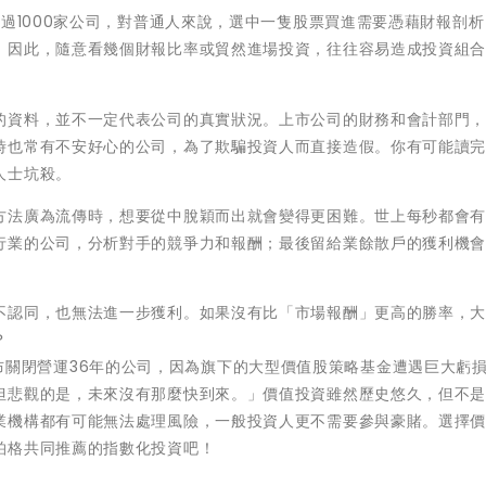
超過1000家公司，對普通人來說，選中一隻股票買進需要憑藉財報剖
。因此，隨意看幾個財報比率或貿然進場投資，往往容易造成投資組
的資料，並不一定代表公司的真實狀況。上市公司的財務和會計部門
時也常有不安好心的公司，為了欺騙投資人而直接造假。你有可能讀
人士坑殺。
方法廣為流傳時，想要從中脫穎而出就會變得更困難。世上每秒都會
行業的公司，分析對手的競爭力和報酬；最後留給業餘散戶的獲利機
不認同，也無法進一步獲利。如果沒有比「市場報酬」更高的勝率，
？
辦人就宣布關閉營運36年的公司，因為旗下的大型價值股策略基金遭遇巨大虧
但悲觀的是，未來沒有那麼快到來。」價值投資雖然歷史悠久，但不
業機構都有可能無法處理風險，一般投資人更不需要參與豪賭。選擇
柏格共同推薦的指數化投資吧！