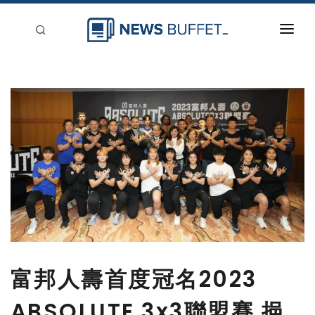
回到首頁
新聞稿分類
登入
刊登
富邦人壽首度冠名2023
ABSOLUTE 3x3聯盟賽 挹