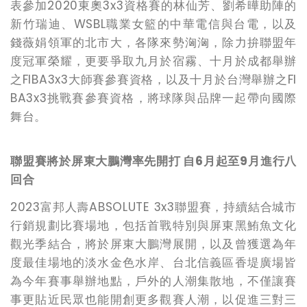
表參加
2020
東奧
3x3
資格賽的林仙芳、劉希曄助陣的
新竹瑞迪、
WSBL
職業女籃的中華電信與台電，以及
錢薇娟領軍的北市大，各隊來勢洶洶，除力拚聯盟年
度冠軍榮耀，更要爭取九月於宿霧、十月於成都舉辦
之
FIBA3x3
大師賽參賽資格，以及十月於台灣舉辦之
FI
BA3x3
挑戰賽參賽資格，將球隊與品牌一起帶向國際
舞台。
聯盟賽將於屏東大鵬灣率先開打
自
6
月起至
9
月進行八
回合
2023
富邦人壽
ABSOLUTE 3x3
聯盟賽，持續結合城市
行銷規劃比賽場地，包括首戰特別與屏東黑鮪魚文化
觀光季結合，將於屏東大鵬灣展開，以及曾獲選為年
度最佳場地的淡水金色水岸、台北信義區香堤廣場皆
為今年賽事舉辦地點，戶外的人潮集散地，不僅讓賽
事更貼近民眾也能開創更多觀賽人潮，以促進三對三