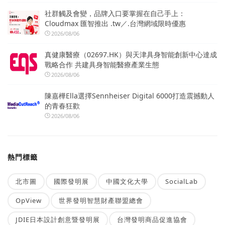
社群觸及會變，品牌入口要掌握在自己手上：
Cloudmax 匯智推出 .tw／.台灣網域限時優惠
2026/08/06
真健康醫療（02697.HK）與天津具身智能創新中心達成
戰略合作 共建具身智能醫療產業生態
2026/08/06
陳嘉樺Ella選擇Sennheiser Digital 6000打造震撼動人
的青春狂歡
2026/08/06
熱門標籤
北市圖
國際發明展
中國文化大學
SocialLab
OpView
世界發明智慧財產聯盟總會
JDIE日本設計創意暨發明展
台灣發明商品促進協會