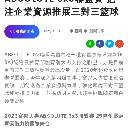
注企業資源推展三對三籃球
May 19,2023
新聞
新聞時事
推廣新聞稿
ABSOLUTE 3x3
聯盟為國內唯一獲得國際籃球總會
(FI
BA)
認證及教育部體育署大力支持之聯盟，亦是目前
台灣三對三籃球賽事最高殿堂，自
2020
年起於國內舉
辦聯盟賽，今年邁入第四屆賽事，富邦人壽首度冠名
贊助，期待透過企業資源與力量，強化國內三對三籃
球運動推廣力道，並協助國內籃球好手挑戰國際舞台
參賽資格。
2023富邦人壽
ABSOLUTE 3x3
聯盟賽
25
隊角逐冠
軍榮銜力拚國際舞台