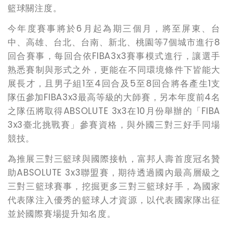
籃球關注度。
今年度賽事將於
6
月起為期三個月，將至屏東、台
中、高雄、台北、台南、新北、桃園等
7
個城市進行
8
回合賽事，每回合依
FIBA3x3
賽事模式進行，讓選手
熟悉賽制與形式之外，更能在不同環境條件下皆能大
展長才，且男子組
1
至
4
回合及
5
至
8
回合將各產生
1
支
隊伍參加
FIBA3x3
最高等級的大師賽，另本年度前
4
名
之隊伍將取得
ABSOLUTE 3x3
在
10
月份舉辦的「
FIBA
3x3
臺北挑戰賽」參賽資格，與外國三對三好手同場
競技。
為推展三對三籃球與國際接軌，富邦人壽首度冠名贊
助
ABSOLUTE 3x3
聯盟賽，期待透過國內最高層級之
三對三籃球賽事，挖掘更多三對三籃球好手，為國家
代表隊注入優秀的籃球人才資源，以代表國家隊出征
並於國際賽場提升知名度。