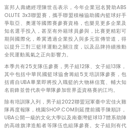
富邦人壽總經理陳世岳表示，今年企業冠名贊助
ABS
OLUTE 3x3
聯盟賽，攜手聯盟積極協助國內籃球好手
爭取亞、奧運等國際賽參賽資格，也樂見更多企業及
知名選手投入，甚至有外籍球員參與，比賽更精彩可
期與國際化，希冀透過企業投入與多元宣傳管道，得
以提升三對三籃球運動之關注度，以及品牌持續推動
全民運動風氣之正向影響力。
本季共有
25
支隊伍參賽，男子組
12
隊、女子組
13
隊，
其中包括中華民國籃球協會籌組
5
支培訓隊參賽，包
括甫自
UBA
畢業即將投入職籃的大物林信寬、輔大知
名前鋒並曾代表中華隊參加世界盃資格賽的江均。
除有培訓隊入列，男子組
2022
聯盟冠軍臺中宏佳火雞
隊再度報隊，桃園
SHOP.COM
則延攬前國手陳順詳，
UBA
公開一級的文化大學以及南臺灣籃球
137
體系助陣
的高雄旗津造船者等隊伍也組隊參賽。女子組則有代