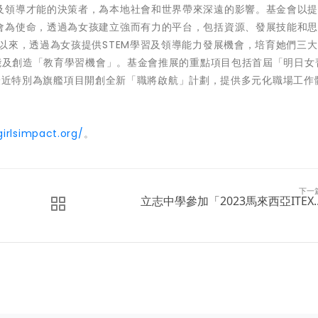
及領導才能的決策者，為本地社會和世界帶來深遠的影響。基金會以
會為使命，透過為女孩建立強而有力的平台，包括資源、發展技能和
以來，透過為女孩提供STEM學習及領導能力發展機會，培育她們三
技能及創造「教育學習機會」。基金會推展的重點項目包括首屆「明日女
劃」及最近特別為旗艦項目開創全新「職將啟航」計劃，提供多元化職場工作
girlsimpact.org/
。
下一
立志中學參加「2023馬來西亞ITEX..