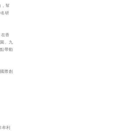
功，幫
0名研
，在香
學園、九
重點帶動
港國際創
非牟利