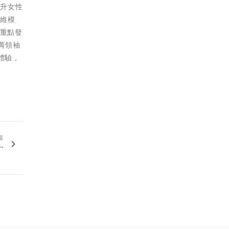
提升女性
思維模
大重點發
菁領袖
體驗，
篇
.