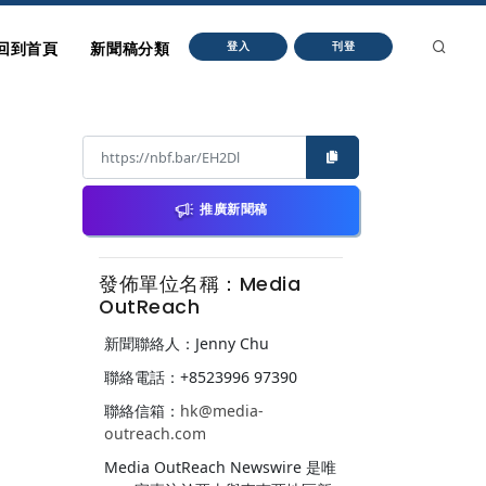
回到首頁
新聞稿分類
登入
刊登
推廣新聞稿
發佈單位名稱：Media
OutReach
新聞聯絡人：Jenny Chu
聯絡電話：+8523996 97390
聯絡信箱：
hk@media-
outreach.com
Media OutReach Newswire 是唯