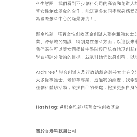
科生態圈，我們看到不少創科公司的高管和創辦人均
菁女性創效基金的合作，能讓更多女同學親身感受
為國際創科中心的願景努力！」
鄭余雅穎 · 培菁女性創效基金創辦人鄭余雅穎女
業、跨領域的知識，特別是在創科方面，以迎接未
我們深信可以讓女同學於中學階段已親身體現創新
學習和課外活動的目標，並吸引她們投身創科，以
Archireef 聯合創辦人及行政總裁余碧芬女
大多從事護士、老師等專業。透過我的經歷，我希
種創科體驗活動，發掘自己的長處，挖掘更多自身
Hashtag:
#鄭余雅穎•培菁女性創效基金
關於香港科技園公司