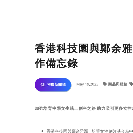
香港科技園與鄭余雅
作備忘錄
May 19,2023
商品與服務
推廣新聞稿
加強培育中學女生踏上創科之路 助力吸引更多女性
香港科技園與鄭余雅穎 · 培菁女性創效基金為