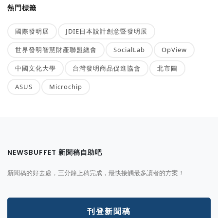
熱門標籤
國際發明展
JDIE日本設計創意暨發明展
世界發明智慧財產聯盟總會
SocialLab
OpView
中國文化大學
台灣發明商品促進協會
北市圖
ASUS
Microchip
NEWSBUFFET 新聞稿自助吧
新聞稿的好去處，三分鐘上稿完成，最快接觸最多讀者的方案！
刊登新聞稿