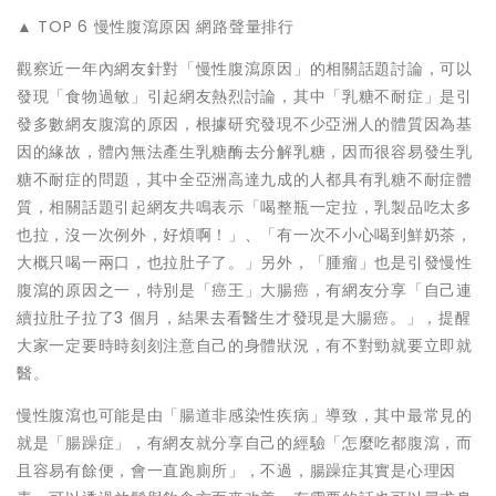
▲ TOP 6 慢性腹瀉原因 網路聲量排行
觀察近一年內網友針對「慢性腹瀉原因」的相關話題討論，可以
發現「食物過敏」引起網友熱烈討論，其中「乳糖不耐症」是引
發多數網友腹瀉的原因，根據研究發現不少亞洲人的體質因為基
因的緣故，體內無法產生乳糖酶去分解乳糖，因而很容易發生乳
糖不耐症的問題，其中全亞洲高達九成的人都具有乳糖不耐症體
質，相關話題引起網友共鳴表示「喝整瓶一定拉，乳製品吃太多
也拉，沒一次例外，好煩啊！」、「有一次不小心喝到鮮奶茶，
大概只喝一兩口，也拉肚子了。」另外，「腫瘤」也是引發慢性
腹瀉的原因之一，特別是「癌王」大腸癌，有網友分享「自己連
續拉肚子拉了3 個月，結果去看醫生才發現是大腸癌。」，提醒
大家一定要時時刻刻注意自己的身體狀況，有不對勁就要立即就
醫。
慢性腹瀉也可能是由「腸道非感染性疾病」導致，其中最常見的
就是「腸躁症」，有網友就分享自己的經驗「怎麼吃都腹瀉，而
且容易有餘便，會一直跑廁所」，不過，腸躁症其實是心理因