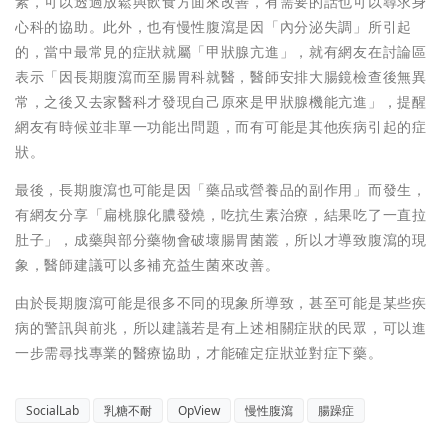
素，可以透過放鬆與飲食方面來改善，有需要的話也可以尋求身
心科的協助。此外，也有慢性腹瀉是因「內分泌失調」所引起
的，當中最常見的症狀就屬「甲狀腺亢進」，就有網友在討論區
表示「因長期腹瀉而至腸胃科就醫，醫師安排大腸鏡檢查後無異
常，之後又去家醫科才發現自己原來是甲狀腺機能亢進」，提醒
網友有時候並非單一功能出問題，而有可能是其他疾病引起的症
狀。
最後，長期腹瀉也可能是因「藥品或營養品的副作用」而發生，
有網友分享「扁桃腺化膿發燒，吃抗生素治療，結果吃了一直拉
肚子」，成藥與部分藥物會破壞腸胃菌叢，所以才導致腹瀉的現
象，醫師建議可以多補充益生菌來改善。
由於長期腹瀉可能是很多不同的現象所導致，甚至可能是某些疾
病的警訊與前兆，所以建議若是有上述相關症狀的民眾，可以進
一步需尋找專業的醫療協助，才能確定症狀並對症下藥。
SocialLab
乳糖不耐
OpView
慢性腹瀉
腸躁症