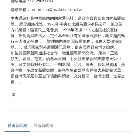
聯絡電話：02-25051180
聯絡信箱：
timtimcna@mail.cna.com.tw
中央通訊社是中華民國的國家通訊社，是台灣最具影響力的新聞媒
體。 經歷組織改造，1973年中央社改組為股份有限公司，以企業
方式經營；隨著民主化發展，1996年依據「中央通訊社設置條
例」改制為財團法人，定位為全民共有的國家通訊社，獨立超然執
行三大法定任務： ．辦理國內外新聞報導業務，服務大眾傳播媒
體。 ．辦理國家對外新聞通訊業務，促進國際對台灣之瞭解。 ．
加強與國際新聞通訊社合作，增進國際新聞交流。 秉持「正確、
領先、客觀、翔實」的基本原則，中央社專業新聞團隊每天以中、
英、日文即時對外發出上千則新聞、照片、圖表、影音與資訊，是
台灣唯一多語文新聞媒體，服務對象從媒體客戶擴大為閱聽大眾；
從台灣民眾延伸至全球僑胞與讀者，充分扮演「台灣之眼，世界之
窗」。
精選新聞稿
最新新聞稿