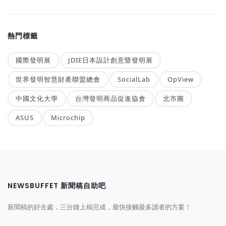
熱門標籤
國際發明展
JDIE日本設計創意暨發明展
世界發明智慧財產聯盟總會
SocialLab
OpView
中國文化大學
台灣發明商品促進協會
北市圖
ASUS
Microchip
NEWSBUFFET 新聞稿自助吧
新聞稿的好去處，三分鐘上稿完成，最快接觸最多讀者的方案！