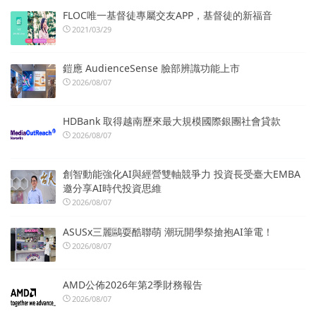
FLOC唯一基督徒專屬交友APP，基督徒的新福音
2021/03/29
鎧應 AudienceSense 臉部辨識功能上市
2026/08/07
HDBank 取得越南歷來最大規模國際銀團社會貸款
2026/08/07
創智動能強化AI與經營雙軸競爭力 投資長受臺大EMBA
邀分享AI時代投資思維
2026/08/07
ASUSx三麗鷗耍酷聯萌 潮玩開學祭搶抱AI筆電！
2026/08/07
AMD公佈2026年第2季財務報告
2026/08/07