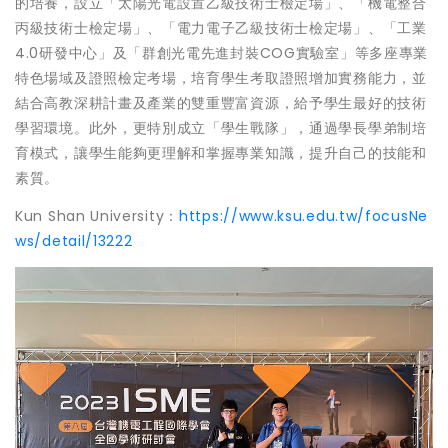
的培養，設立「太陽光電設置乙級技術士檢定場」、「機電整合
丙級技術士檢定場」、「電力電子乙級技術士檢定場」、「工業
4.0研發中心」及「群創光電先進封裝COG實驗室」等多座專業
特色場域及證照檢定考場，培育學生考取證照增加實務能力，並
結合高教深耕計畫及產業的雙重豐富資源，給予學生最好的技術
學習環境。此外，更特別成立「學生戰隊」，通過學長學弟制培
育模式，讓學生能夠更理解和掌握專業知識，提升自己的技能和
素質。
Kun Shan University：
https://www.ksu.edu.tw/focusNe
ws/detail/13222