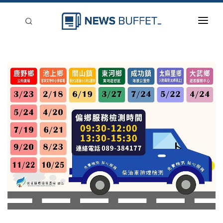
回到首頁
新聞稿分類
登入
刊登