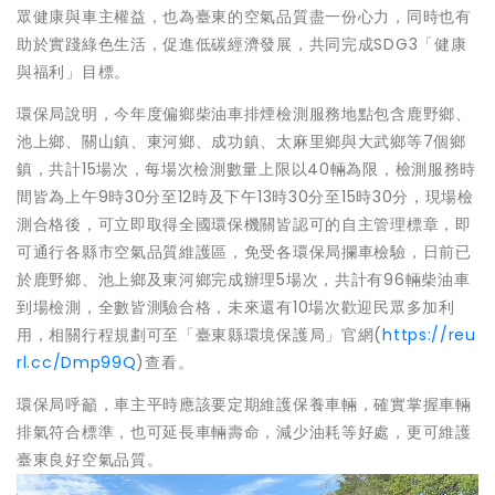
眾健康與車主權益，也為臺東的空氣品質盡一份心力，同時也有
助於實踐綠色生活，促進低碳經濟發展，共同完成SDG3「健康
與福利」目標。
環保局說明，今年度偏鄉柴油車排煙檢測服務地點包含鹿野鄉、
池上鄉、關山鎮、東河鄉、成功鎮、太麻里鄉與大武鄉等7個鄉
鎮，共計15場次，每場次檢測數量上限以40輛為限，檢測服務時
間皆為上午9時30分至12時及下午13時30分至15時30分，現場檢
測合格後，可立即取得全國環保機關皆認可的自主管理標章，即
可通行各縣市空氣品質維護區，免受各環保局攔車檢驗，日前已
於鹿野鄉、池上鄉及東河鄉完成辦理5場次，共計有96輛柴油車
到場檢測，全數皆測驗合格，未來還有10場次歡迎民眾多加利
用，相關行程規劃可至「臺東縣環境保護局」官網(
https://reu
rl.cc/Dmp99Q
)查看。
環保局呼籲，車主平時應該要定期維護保養車輛，確實掌握車輛
排氣符合標準，也可延長車輛壽命，減少油耗等好處，更可維護
臺東良好空氣品質。