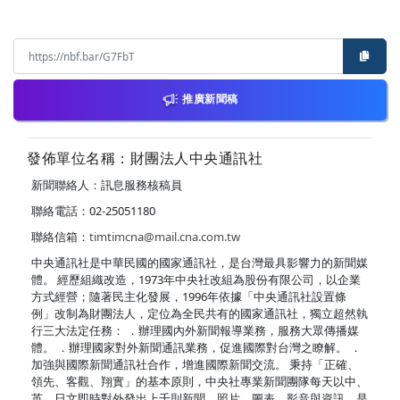
推廣新聞稿
發佈單位名稱：財團法人中央通訊社
新聞聯絡人：訊息服務核稿員
聯絡電話：02-25051180
聯絡信箱：
timtimcna@mail.cna.com.tw
中央通訊社是中華民國的國家通訊社，是台灣最具影響力的新聞媒
體。 經歷組織改造，1973年中央社改組為股份有限公司，以企業
方式經營；隨著民主化發展，1996年依據「中央通訊社設置條
例」改制為財團法人，定位為全民共有的國家通訊社，獨立超然執
行三大法定任務： ．辦理國內外新聞報導業務，服務大眾傳播媒
體。 ．辦理國家對外新聞通訊業務，促進國際對台灣之瞭解。 ．
加強與國際新聞通訊社合作，增進國際新聞交流。 秉持「正確、
領先、客觀、翔實」的基本原則，中央社專業新聞團隊每天以中、
英、日文即時對外發出上千則新聞、照片、圖表、影音與資訊，是