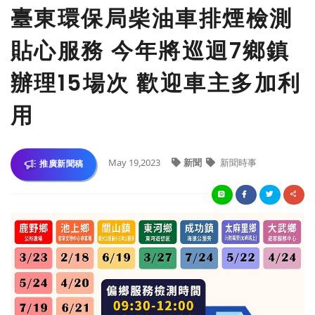
臺東環保局柴油車排煙檢測
貼心服務 今年將巡迴7鄉鎮
辦理15場次 歡迎車主多加利
用
May 19,2023
新聞
新聞時事
推廣新聞稿