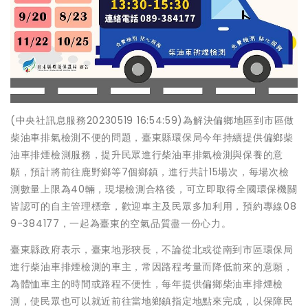
(中央社訊息服務20230519 16:54:59)為解決偏鄉地區到市區做
柴油車排氣檢測不便的問題，臺東縣環保局今年持續提供偏鄉柴
油車排煙檢測服務，提升民眾進行柴油車排氣檢測與保養的意
願，預計將前往鹿野鄉等7個鄉鎮，進行共計15場次，每場次檢
測數量上限為40輛，現場檢測合格後，可立即取得全國環保機關
皆認可的自主管理標章，歡迎車主及民眾多加利用，預約專線08
9-384177，一起為臺東的空氣品質盡一份心力。
臺東縣政府表示，臺東地形狹長，不論從北或從南到市區環保局
進行柴油車排煙檢測的車主，常因路程考量而降低前來的意願，
為體恤車主的時間或路程不便性，每年提供偏鄉柴油車排煙檢
測，使民眾也可以就近前往當地鄉鎮指定地點來完成，以保障民