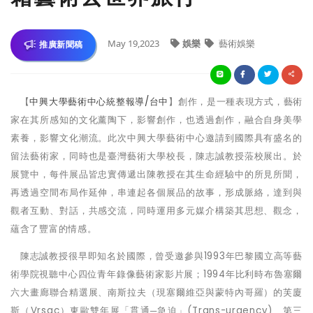
May 19,2023
娛樂
藝術娛樂
推廣新聞稿
【
中興大學藝術中心統整報導
/
台中
】
創作，是一種表現方式，藝術
家在其所感知的文化薰陶下，影響創作，也透過創作，融合自身美學
素養，影響文化潮流。此次中興大學藝術中心邀請到國際具有盛名的
留法藝術家，同時也是臺灣藝術大學校長，陳志誠教授蒞校展出。於
展覽中，每件展品皆忠實傳遞出陳教授在其生命經驗中的所見所聞，
再透過空間布局作延伸，串連起各個展品的故事，形成脈絡，達到與
觀者互動、對話，共感交流，同時運用多元媒介構築其思想、觀念，
蘊含了豐富的情感。
陳志誠教授很早即知名於國際，曾受邀參與
1993
年巴黎國立高等藝
術學院視聽中心四位青年錄像藝術家影片展；
1994
年比利時布魯塞爾
六大畫廊聯合精選展、南斯拉夫（現塞爾維亞與蒙特內哥羅）的芙廈
斯（
Vrsac
）東歐雙年展「貫通─急迫」
(Trans-urgency)
、第三