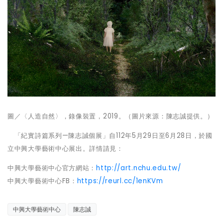
圖／〈人造自然〉，錄像裝置，
2019
。（圖片來源：陳志誠提供。）
「紀實詩篇系列—陳志誠個展」自
112
年
5
月
29
日至
6
月
28
日，於國
立中興大學藝術中心展出。詳情請見：
中興大學藝術中心官方網站：
http://art.nchu.edu.tw/
中興大學藝術中心
FB
：
https://reurl.cc/1enKVm
中興大學藝術中心
陳志誠