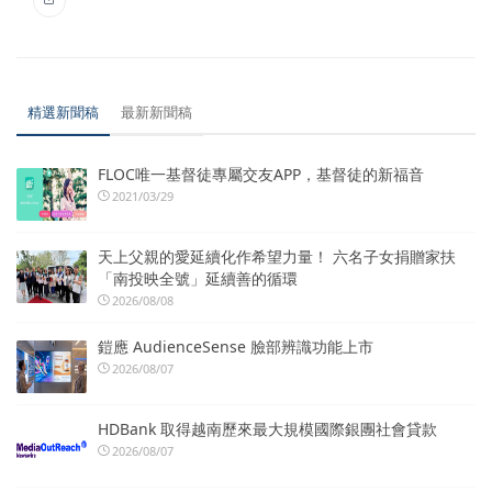
精選新聞稿
最新新聞稿
FLOC唯一基督徒專屬交友APP，基督徒的新福音
2021/03/29
天上父親的愛延續化作希望力量！ 六名子女捐贈家扶
「南投映全號」延續善的循環
2026/08/08
鎧應 AudienceSense 臉部辨識功能上市
2026/08/07
HDBank 取得越南歷來最大規模國際銀團社會貸款
2026/08/07