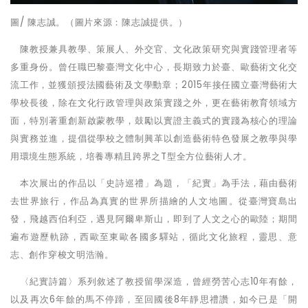
圖
/ 陳志誠。（圖片來源：陳志誠提供。）
陳教授兼具教學、策展人、外交官、文化政策研究與實踐管理者等
多重身份。曾任職巴黎臺灣文化中心，長期致力於臺、歐藝術文化交
流工作，並獲頒授法國藝術及文學勳章；
2015
年接任國立臺灣藝術大
學校長後，除在文化行政管理與政策實踐之外，更在藝術教育領域方
面，特別著重創新啟蒙教學，鼓勵以實證主義式的實踐為核心的理論
與實務並進，提倡從學校之體制興革以創造藝術特色發展之教學與學
用環境生態系統，培養專精且跨界之
T
型全方位藝術人才。
本次展出的作品以「史詩巡禮」為題，「紀實」為手法，藉由藝術
去世界旅行，作品為真實的世界所描繪的人文地圖。從臺灣寶島出
發，飛越西伯利亞，遇見阿爾卑斯山，即到了人文之心的歐陸；期間
遍布遊歷軌跡，西歐至東歐各國多驛站，循此文化旅程，靈思、意
志、創作穿梭文明浩瀚。
〈紀實詩篇〉系列敘述了教授留學深造，曾經勞苦心志
10
年有餘，
以及再次
6
年餘的馬不停蹄，至回國後
8
年靜思禮讚，如今已是「開