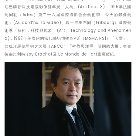
屆巴黎新科技電腦影像雙年展「人為」
(Artifices 3)
；
1995
年法國
阿爾勒（
Arles
）第二十六屆國際攝影會合藝術季「今天的錄像藝
術」
(Aujourd
’
hui la vid
é
o)
、瑞士弗里布爾（
Fribourg
）國際藝
術季「藝術，科技與現象」
(Art
、
Technology and Phenomen
a)
；
1997
年美國紐約當代藝術博物館
PS1
（
MoMA PS1
）「天堂」、
西班牙馬德里拱之大展（
ARCO
）「輕盈與渾重」等國際大展，並先
後由比利時
Issy Brachot
及
Le Monde de l
’
art
畫廊經紀。