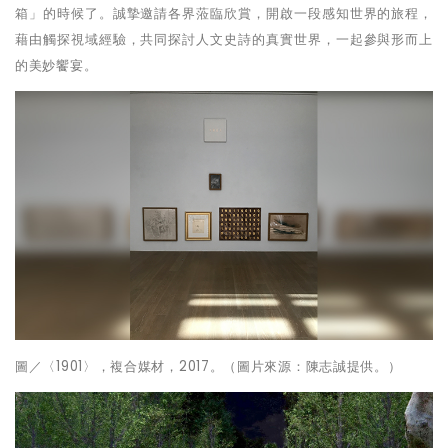
箱」的時候了。誠摯邀請各界蒞臨欣賞，開啟一段感知世界的旅程，
藉由觸探視域經驗，共同探討人文史詩的真實世界，一起參與形而上
的美妙饗宴。
圖／〈
1901
〉，複合媒材，
2017
。（圖片來源：陳志誠提供。）