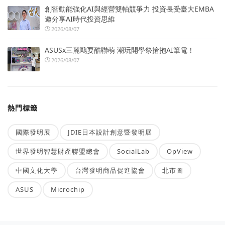
創智動能強化AI與經營雙軸競爭力 投資長受臺大EMBA
邀分享AI時代投資思維
2026/08/07
ASUSx三麗鷗耍酷聯萌 潮玩開學祭搶抱AI筆電！
2026/08/07
熱門標籤
國際發明展
JDIE日本設計創意暨發明展
世界發明智慧財產聯盟總會
SocialLab
OpView
中國文化大學
台灣發明商品促進協會
北市圖
ASUS
Microchip