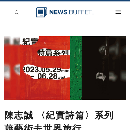
回到首頁
新聞稿分類
登入
刊登
陳志誠 〈紀實詩篇〉系列
藉藝術去世界旅行