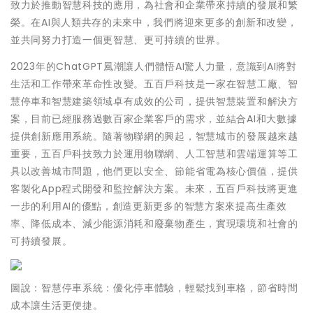
致力於推動智慧科技的應用，為社會和企業帶來持續的發展和繁
榮。在AI與人類共存的未來中，我們將迎來更多的創新和改變，
並共同努力打造一個更智慧、更可持續的世界。
2023年的ChatGPT風潮讓人們體悟AI驚人力量，意識到AI將對
生活和工作帶來革命性改變。五百戶科技是一家在智慧工廠、智
慧停車和智慧建築領域卓有成效的公司，提供智慧裝置和解決方
案，目前已經服務過數百家企業客戶的需求，並結合AI和大數據
提供創新應用系統。隨著物聯網的興起，智慧城市的發展越來越
重要，五百戶科技致力於運用物聯網、人工智慧和雲端運算等工
具以改善城市問題，他們更以安全、節能省電為核心價值，提供
客製化App程式開發和監控解決方案。未來，五百戶科技將更進
一步的利用AI的優點，創造更新更多的智慧方案來提高生產效
率、降低成本、減少能源消耗和廢棄物產生，實現環境和社會的
可持續發展。
圖說：智慧停車系統：優化停車體驗，輕鬆找到車格，節省時間
成本讓生活更便捷。