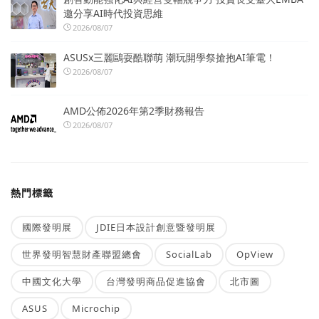
邀分享AI時代投資思維
2026/08/07
ASUSx三麗鷗耍酷聯萌 潮玩開學祭搶抱AI筆電！
2026/08/07
AMD公佈2026年第2季財務報告
2026/08/07
熱門標籤
國際發明展
JDIE日本設計創意暨發明展
世界發明智慧財產聯盟總會
SocialLab
OpView
中國文化大學
台灣發明商品促進協會
北市圖
ASUS
Microchip