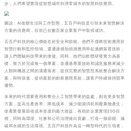
步，人們希望實現從智慧城市到淨零城市的智慧科技應用。
圖說：AI改變生活與工作型態，五百戶科技是引領未來智慧解決
方案的供應商，目前已在數百家企業客戶中取得成功。
五百戶科技的核心價值在於安全和節能。他們不僅將技術應用於
智慧行動和監控領域，還通過感知偵測應用串起連網裝置技術，
讓人們體驗科技帶來的便捷。同時，他們以軟體研發實力為基
礎，致力於完成每一個專案，並通過專業技術和誠意服務來減少
人類與機器之間的溝通落差，提供完整的智慧型系統整合解決方
案，與時俱進，提供最新的創新應用系統，讓客戶持續保持競爭
優勢。
未來的時代需要善用和整合人工智慧帶來的益處，創造更多智慧
方案，提高生產效率、降低成本、減少能源消耗和廢棄物產生，
使產業發展節省成本並達到最大效益，有助於企業實現ESG目
標，同時為環境、社會和公司治理做出貢獻，打造一個節能、減
碳和永續的生活環境。五百戶科技作為這一轉型時代的引領者，