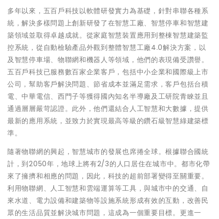
多年以來，五百戶科技以軟體研發實力為基礎，針對串聯各種系
統，解決多樣問題上創新研發了在智慧工廠、智慧停車和智慧建
築領域並取得卓越成就。從家庭智慧裝置應用到整棟智慧建築監
控系統，從自動檢驗產品外觀到整體智慧工廠4.0解決方案，以
及智慧停車場、物聯網和機器人等領域，他們的表現備受讚譽。
五百戶科技已服務數百家企業客戶，包括中小企業和國際級上市
公司，幫助客戶解決問題、節省成本並滿足需求，客戶包括台積
電、中華電信、西門子等獲得國內知名半導廠及工研院青睞並且
通過層層嚴苛認證。此外，他們還結合人工智慧和大數據，提供
最新的應用系統，並致力於實現最高等級的鑽石級智慧綠建築標
準。
隨著物聯網的興起，智慧城市的發展也席捲全球。根據聯合國統
計，到2050年，地球上將有2/3的人口居住在城市中。都市化帶
來了擁擠和相應的問題，因此，科技的超前部署變得至關重要。
利用物聯網、人工智慧和雲端運算等工具，與城市中的交通、自
來水道、電力設備和建築物等設施系統形成有效的互動，改善民
眾的生活品質並解決城市問題，這成為一個重要目標。更進一