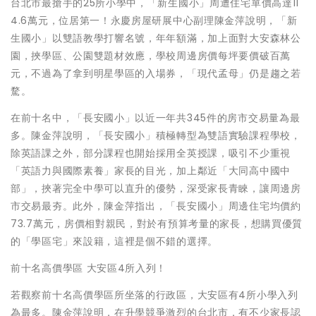
台北市最搶手的25所小學中，「新生國小」周遭住宅單價高達11
4.6萬元，位居第一！永慶房屋研展中心副理陳金萍說明，「新
生國小」以雙語教學打響名號，年年額滿，加上面對大安森林公
園，挾學區、公園雙題材效應，學校周邊房價每坪要價破百萬
元，不過為了拿到明星學區的入場券，「現代孟母」仍是趨之若
騖。
在前十名中，「長安國小」以近一年共345件的房市交易量為最
多。陳金萍說明，「長安國小」積極轉型為雙語實驗課程學校，
除英語課之外，部分課程也開始採用全英授課，吸引不少重視
「英語力與國際素養」家長的目光，加上鄰近「大同高中國中
部」，挾著完全中學可以直升的優勢，深受家長青睞，讓周邊房
市交易最夯。此外，陳金萍指出，「長安國小」周邊住宅均價約
73.7萬元，房價相對親民，對於有預算考量的家長，想購買優質
的「學區宅」來設籍，這裡是個不錯的選擇。
前十名高價學區 大安區4所入列！
若觀察前十名高價學區所坐落的行政區，大安區有4所小學入列
為最多。陳金萍說明，在升學競爭激烈的台北市，有不少家長認