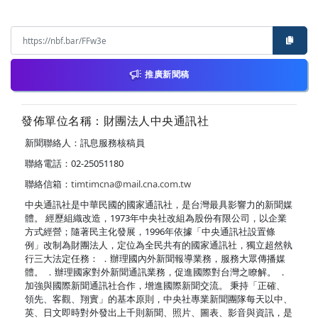
推廣新聞稿
發佈單位名稱：財團法人中央通訊社
新聞聯絡人：訊息服務核稿員
聯絡電話：02-25051180
聯絡信箱：
timtimcna@mail.cna.com.tw
中央通訊社是中華民國的國家通訊社，是台灣最具影響力的新聞媒
體。 經歷組織改造，1973年中央社改組為股份有限公司，以企業
方式經營；隨著民主化發展，1996年依據「中央通訊社設置條
例」改制為財團法人，定位為全民共有的國家通訊社，獨立超然執
行三大法定任務： ．辦理國內外新聞報導業務，服務大眾傳播媒
體。 ．辦理國家對外新聞通訊業務，促進國際對台灣之瞭解。 ．
加強與國際新聞通訊社合作，增進國際新聞交流。 秉持「正確、
領先、客觀、翔實」的基本原則，中央社專業新聞團隊每天以中、
英、日文即時對外發出上千則新聞、照片、圖表、影音與資訊，是