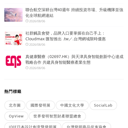
聯合航空深耕台灣40週年 持續投資市場、升級機隊並強
化全球航網連結
2026/08/06
社群觸及會變，品牌入口要掌握在自己手上：
Cloudmax 匯智推出 .tw／.台灣網域限時優惠
2026/08/06
真健康醫療（02697.HK）與天津具身智能創新中心達成
戰略合作 共建具身智能醫療產業生態
2026/08/06
熱門標籤
北市圖
國際發明展
中國文化大學
SocialLab
OpView
世界發明智慧財產聯盟總會
JDIE日本設計創意暨發明展
台灣發明商品促進協會