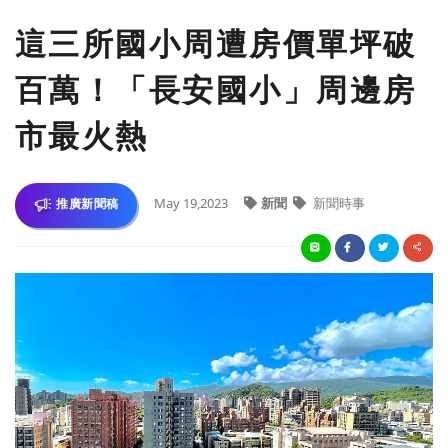
這三所國小周遭房價單坪破
百萬！「長安國小」周邊房
市最火熱
May 19,2023
新聞
新聞時事
推廣新聞稿