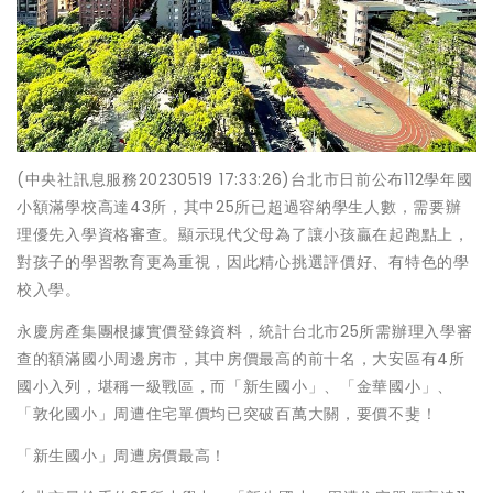
(中央社訊息服務20230519 17:33:26)台北市日前公布112學年國
小額滿學校高達43所，其中25所已超過容納學生人數，需要辦
理優先入學資格審查。顯示現代父母為了讓小孩贏在起跑點上，
對孩子的學習教育更為重視，因此精心挑選評價好、有特色的學
校入學。
永慶房產集團根據實價登錄資料，統計台北市25所需辦理入學審
查的額滿國小周邊房市，其中房價最高的前十名，大安區有4所
國小入列，堪稱一級戰區，而「新生國小」、「金華國小」、
「敦化國小」周遭住宅單價均已突破百萬大關，要價不斐！
「新生國小」周遭房價最高！