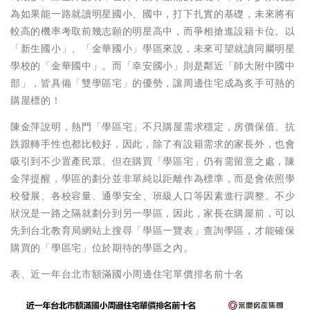
為如果能一路就讀明星國小、國中，打下扎實的基礎，未來將有
較高的機率考取前幾志願的明星高中，而爭相搶進設籍卡位。以
「新生國小」、「金華國小」學區來說，未來可望就讀同屬明星
學校的「金華國中」。而「幸安國小」則是鄰近「師大附中國中
部」，皆具備「雙學區宅」的優勢，讓周邊住宅成為炙手可熱的
購屋標的！
陳金萍說明，熱門「學區宅」不只購屋需求穩定，房價保值、抗
跌跟轉手性也都比較好，因此，除了有設籍需求的家長外，也會
吸引到不少置產民眾。但在購買「學區宅」仍有需留意之處，陳
金萍提醒，學區的劃分並非單純以距離作為標準，而是會依照學
校發展、各校容量、通學安全、班級人口等因素進行調整。不少
狀況是一路之隔就劃分到另一學區，因此，家長在購屋前，可以
先到台北教育局網站上搜尋「學區一覽表」查詢學區，才能確保
購買的「學區宅」位於期待的學區之內。
表、近一年台北市額滿國小周邊住宅單價排名前十名