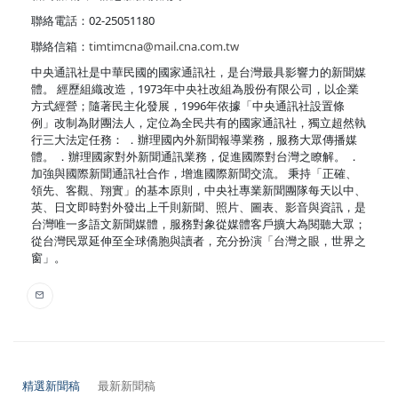
聯絡電話：02-25051180
聯絡信箱：
timtimcna@mail.cna.com.tw
中央通訊社是中華民國的國家通訊社，是台灣最具影響力的新聞媒
體。 經歷組織改造，1973年中央社改組為股份有限公司，以企業
方式經營；隨著民主化發展，1996年依據「中央通訊社設置條
例」改制為財團法人，定位為全民共有的國家通訊社，獨立超然執
行三大法定任務： ．辦理國內外新聞報導業務，服務大眾傳播媒
體。 ．辦理國家對外新聞通訊業務，促進國際對台灣之瞭解。 ．
加強與國際新聞通訊社合作，增進國際新聞交流。 秉持「正確、
領先、客觀、翔實」的基本原則，中央社專業新聞團隊每天以中、
英、日文即時對外發出上千則新聞、照片、圖表、影音與資訊，是
台灣唯一多語文新聞媒體，服務對象從媒體客戶擴大為閱聽大眾；
從台灣民眾延伸至全球僑胞與讀者，充分扮演「台灣之眼，世界之
窗」。
精選新聞稿
最新新聞稿