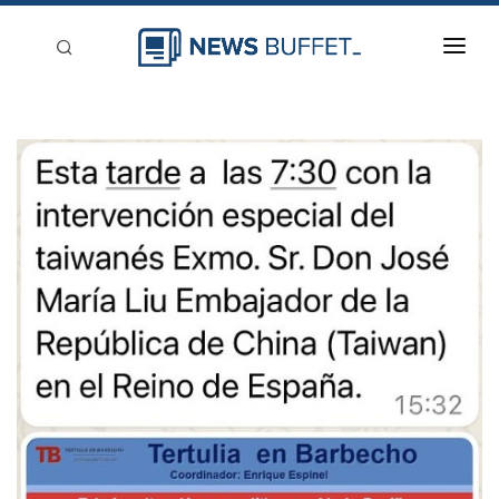
回到首頁
新聞稿分類
登入
刊登