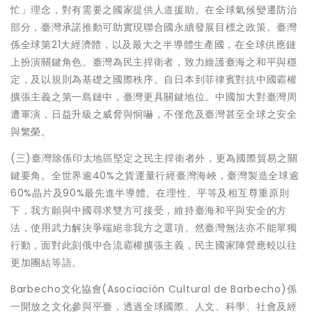
忙」理念，對有需要之國家提供人道援助。在全球氣候變遷防治
部分，臺灣承諾推動可助實現聯合國永續發展目標之政策。臺灣
係全球第21大經濟體，以及最大之半導體生產國，在全球供應鏈
上扮演關鍵角色。臺灣為民主捍衛者，致力維護臺海之和平與穩
定，及以規則為基礎之國際秩序。自日本到菲律賓對抗中國霸權
擴張主義之第一島鏈中，臺灣更具關鍵地位。中國加大對臺灣周
遭軍演，日益升級之威脅與恫嚇，不僅危及臺灣甚至全球之安全
與繁榮。
(三)臺灣除係印太地區堅定之民主捍衛者外，更為國際貿易之關
鍵要角。全世界逾40%之貨運量行經臺灣海峽，臺灣製造全球逾
60%晶片及90%最先進半導體。在理性、平等及相互尊重原則
下，我方願與中國尋求雙方可接受，維持臺海和平與安全的方
法，使用武力解決爭端絕非我方之選項。然臺灣無法亦不能單獨
行動，面對此刻俄中合流霸權擴張主義，民主國家陣營應較以往
更加團結等語。
Barbecho文化協會(Asociación Cultural de Barbecho)係
一開放之文化參與平臺，透過全球國際、人文、科學、社會及經