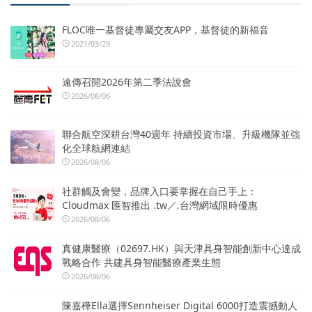
FLOC唯一基督徒專屬交友APP，基督徒的新福音
2021/03/29
遠傳召開2026年第二季法說會
2026/08/06
聯合航空深耕台灣40週年 持續投資市場、升級機隊並強
化全球航網連結
2026/08/06
社群觸及會變，品牌入口要掌握在自己手上：
Cloudmax 匯智推出 .tw／.台灣網域限時優惠
2026/08/06
真健康醫療（02697.HK）與天津具身智能創新中心達成
戰略合作 共建具身智能醫療產業生態
2026/08/06
陳嘉樺Ella選擇Sennheiser Digital 6000打造震撼動人