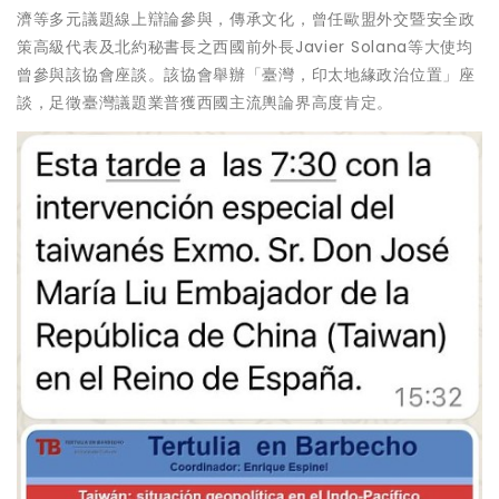
濟等多元議題線上辯論參與，傳承文化，曾任歐盟外交暨安全政
策高級代表及北約秘書長之西國前外長Javier Solana等大使均
曾參與該協會座談。該協會舉辦「臺灣，印太地緣政治位置」座
談，足徵臺灣議題業普獲西國主流輿論界高度肯定。