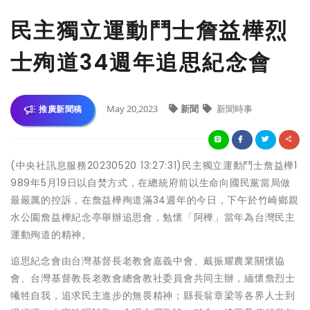
民主獨立運動鬥士詹益樺烈
士殉道34週年追思紀念會
May 20,2023
新聞
新聞時事
推廣新聞稿
(中央社訊息服務20230520 13:27:31)民主獨立運動鬥士詹益樺1
989年5月19日以自焚方式，在總統府前以生命向國民黨當局做
最嚴厲的控訴，在詹益樺殉道滿34週年的今日，下午於竹崎鄉親
水公園詹益樺紀念亭舉辦追思會，勉懷「阿樺」當年為台灣民主
運動殉道的精神。
追思紀念會由台灣基督長老教會嘉義中會、戴振耀農業關懷協
會、台灣基督教長老教會總會教社委員會共同主辦，緬懷詹烈士
犧牲自我，追求民主進步的無畏精神；縣長翁章梁等各界人士到