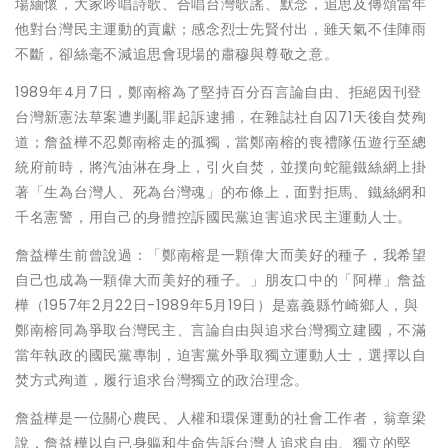
場緬懷，大家吟唱詩歌、合唱台灣歌謠、默念，追思及傳頌當年
他對台灣民主運動的貢獻；感念烈士先賢付出，雖天氣不佳陣雨
不斷，卻絲毫不減追思會現場的肅穆與尊敬之意。
1989年4月7日，鄭南榕為了堅持百分百言論自由、拒絕因刊登
台灣新憲法草案遭判亂罪起訴逮捕，在雜誌社自囚71天後自焚殉
道；詹益樺不忍鄭南榕走的孤獨，當鄭南榕的喪禮隊伍遊行至總
統府前時，將汽油淋在身上，引火自焚，並撲向蛇籠鐵絲網上掛
著「生為台灣人、死為台灣魂」的布條上，面對拒馬、鐵絲網和
千名憲警，用自己的身體控訴國民黨迫害追求民主運動人士。
詹益樺生前曾說過：「鄭南榕是一顆偉大而美好的種子，我希望
自己也成為一顆偉大而美好的種子。」朋友口中的「阿樺」詹益
樺（1957年2月22日-1989年5月19日）是嘉義縣竹崎鄉人，與
鄭南榕同為爭取台灣民主、言論自由與追求台灣獨立建國，不滿
當年執政的國民黨專制，迫害黨外爭取獨立運動人士，選擇以自
焚方式殉道，履行追求台灣獨立的政治理念。
詹益樺是一位關心農民、人權和環保運動的社會工作者，翁章梁
說，詹益樺以自已身軀和生命告訴台灣人追求自由、獨立的堅