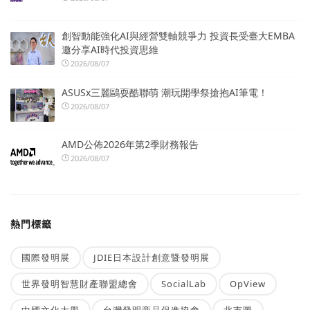
創智動能強化AI與經營雙軸競爭力 投資長受臺大EMBA
邀分享AI時代投資思維
2026/08/07
ASUSx三麗鷗耍酷聯萌 潮玩開學祭搶抱AI筆電！
2026/08/07
AMD公佈2026年第2季財務報告
2026/08/07
熱門標籤
國際發明展
JDIE日本設計創意暨發明展
世界發明智慧財產聯盟總會
SocialLab
OpView
中國文化大學
台灣發明商品促進協會
北市圖