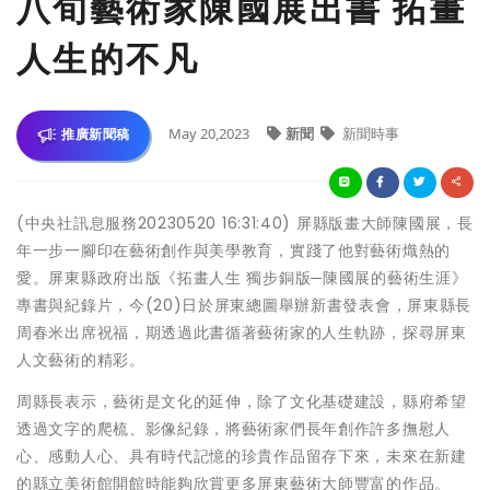
八旬藝術家陳國展出書 拓畫
人生的不凡
May 20,2023
新聞
新聞時事
推廣新聞稿
(中央社訊息服務20230520 16:31:40) 屏縣版畫大師陳國展，長
年一步一腳印在藝術創作與美學教育，實踐了他對藝術熾熱的
愛。屏東縣政府出版《拓畫人生 獨步銅版─陳國展的藝術生涯》
專書與紀錄片，今(20)日於屏東總圖舉辦新書發表會，屏東縣長
周春米出席祝福，期透過此書循著藝術家的人生軌跡，探尋屏東
人文藝術的精彩。
周縣長表示，藝術是文化的延伸，除了文化基礎建設，縣府希望
透過文字的爬梳、影像紀錄，將藝術家們長年創作許多撫慰人
心、感動人心、具有時代記憶的珍貴作品留存下來，未來在新建
的縣立美術館開館時能夠欣賞更多屏東藝術大師豐富的作品。