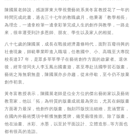
陳國展老師說，感謝屏東大學視覺藝術系黃冬富教授花了一年的
時間完成此書，過去三十七年的教職歲月，他秉著「教學相長」
為理念，一邊拿粉筆一邊拿彩筆完成人生的創作與教學，一路走
來，很幸運受到許多恩師、朋友、學生以及家人的相挺。
八十七歲的陳國展，成長在戰後經濟蕭條時代，面對百廢待興的
社會現象，師範畢業即進入職場，任教國中、小、高職至大專院
校長達37 年，是眾多莘莘學子在藝術創作方面的啟蒙者。退休
後，經常偕同夫人李玉鳳出國畫遊，甚至專赴法國學習石版畫，
藝術之海無窮無盡，陳國展亦步亦趨，從未停歇，至今仍不放棄
創作初衷。
黃冬富教授表示，陳國展老師是位全方位的傑出藝術家以及藝術
教育家，他以「拓」為特質的版畫成就最為突出，尤其在銅版畫
方面著力最深，他創作的版畫，蝕刻凹版技法細緻，意涵豐富，
在國內外藝術獎項中斬獲無數獎牌，備受藝壇推崇。除了版畫，
他在油畫、水彩、水墨，以至於平面設計、立體造形…等方面也
都有很高的造詣。