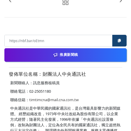
推廣新聞稿
發佈單位名稱：財團法人中央通訊社
新聞聯絡人：訊息服務核稿員
聯絡電話：02-25051180
聯絡信箱：
timtimcna@mail.cna.com.tw
中央通訊社是中華民國的國家通訊社，是台灣最具影響力的新聞媒
體。 經歷組織改造，1973年中央社改組為股份有限公司，以企業
方式經營；隨著民主化發展，1996年依據「中央通訊社設置條
例」改制為財團法人，定位為全民共有的國家通訊社，獨立超然執
行三大法定任務： ．辦理國內外新聞報導業務，服務大眾傳播媒