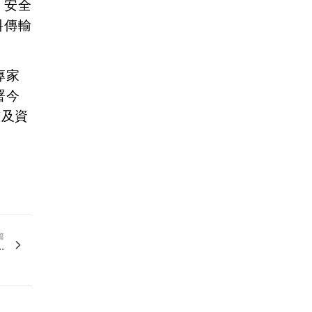
，安全
料傳輸
專家
署今
畫及資
篇
.