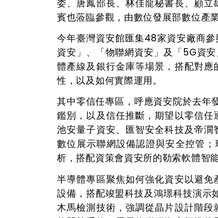
委、唐鳳部長、林佳龍秘書長、顧立
賓也蒞臨參觀，由數位發展部數位產
今年臺灣資安館匯集48家資安廠商
資安」、「物聯網資安」及「5G資
體產線及銀行金庫等場景，搭配對應
性，以及如何實際運用。
其中零信任專區，呼應資安院於去年
鑑別，以及信任推斷，期望以零信任
池安量子資安、匯智安全科技及帝濶
數位展示聯網設備認證與安全控管；瑞
析，搭配資策會資安所的勒索軟體智
半導體專區聚焦如何強化資安以避免
設備，搭配竣盟科技及鴻璟科技演示如何
木馬檢測技術，強調從晶片設計階段