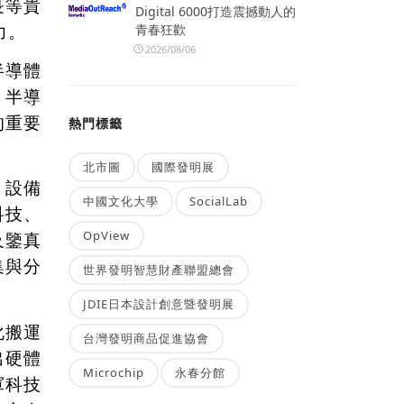
長等貴
Digital 6000打造震撼動人的
力。
青春狂歡
2026/08/06
半導體
、半導
的重要
熱門標籤
北市圖
國際發明展
、設備
中國文化大學
SocialLab
科技、
OpView
及鑒真
集與分
世界發明智慧財產聯盟總會
JDIE日本設計創意暨發明展
化搬運
台灣發明商品促進協會
出硬體
Microchip
永春分館
軍科技