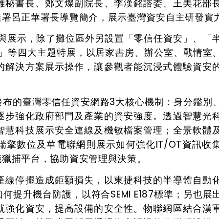
雄秘書長、鄭文燦副院長、李漢銘諮委、王美花部
業署呂正華署長導覽簡介，展示臺灣資安自主研發實
參與展示，除了攤位區外另設置「零信任資安」、「
安」等四大主題特展，以居家書房、辦公室、戰情室
的解決方案展示操作，讓參觀者能沉浸式體驗資安
發布的臺灣零信任資安網路3大核心機制：身分鑑別
逐步強化政府部門及產業的資安強度。透過智慧光
智慧科技展示安全連線及機敏檔案管理；全景軟體
擎數位及華電聯網則展示如何強化IT/OT資訊收
能獵捕平台，協助資安管理與決策。
產線停擺造成鉅額損失，以東捷科技的半導體自動
提升機台防護，以符合SEMI E187標準；另也展
就強化資安，提高設備的安全性。物聯網區結合漢