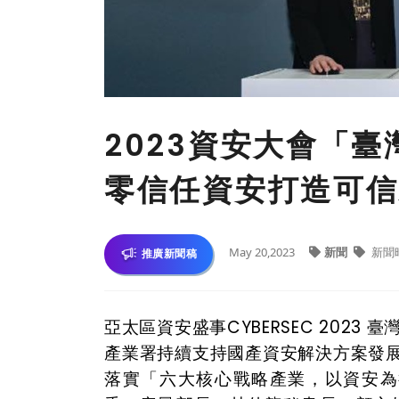
2023資安大會「
零信任資安打造可信
May 20,2023
新聞
新聞
推廣新聞稿
亞太區資安盛事CYBERSEC 2023
產業署持續支持國產資安解決方案發
落實「六大核心戰略產業，以資安為