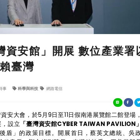
臺灣資安館」開展 數位產業署
賴臺灣
時事
科學與科技
網路電信
 臺灣資安大會，於5月9日至11日假南港展覽館二館登場
展，設立
「臺灣資安館CYBER TAIWAN PAVILION
後盾」的政策目標。開展首日，蔡英文總統、吳