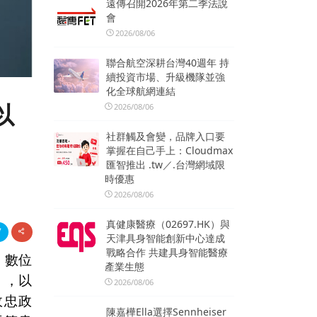
遠傳召開2026年第二季法說
會
2026/08/06
聯合航空深耕台灣40週年 持
續投資市場、升級機隊並強
化全球航網連結
以
2026/08/06
社群觸及會變，品牌入口要
掌握在自己手上：Cloudmax
匯智推出 .tw／.台灣網域限
時優惠
2026/08/06
真健康醫療（02697.HK）與
天津具身智能創新中心達成
戰略合作 共建具身智能醫療
，數位
產業生態
」
，以
2026/08/06
政忠政
陳嘉樺Ella選擇Sennheiser