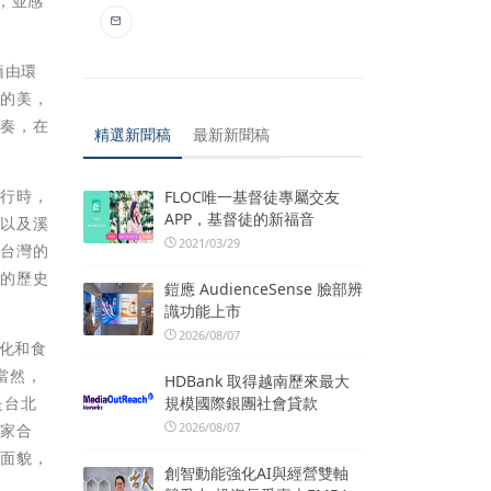
，並感
藉由環
島的美，
演奏，在
精選新聞稿
最新新聞稿
旅行時，
FLOC唯一基督徒專屬交友
APP，基督徒的新福音
，以及溪
2021/03/29
。台灣的
富的歷史
鎧應 AudienceSense 臉部辨
」
識功能上市
2026/08/07
文化和食
當然，
HDBank 取得越南歷來最大
規模國際銀團社會貸款
是台北
2026/08/07
樂家合
化面貌，
創智動能強化AI與經營雙軸