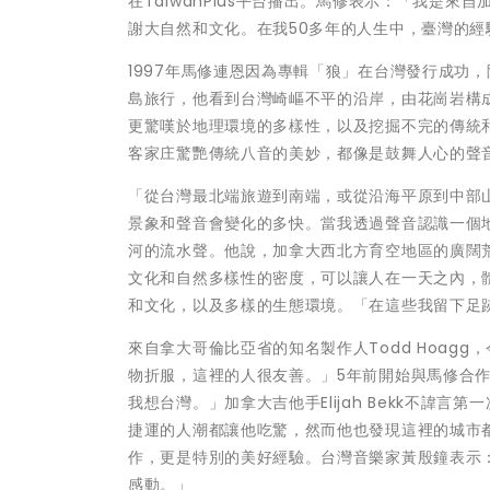
在TaiwanPlus平台播出。馬修表示：「我是
謝大自然和文化。在我50多年的人生中，臺灣的
1997年馬修連恩因為專輯「狼」在台灣發行成功
島旅行，他看到台灣崎嶇不平的沿岸，由花崗岩構
更驚嘆於地理環境的多樣性，以及挖掘不完的傳統
客家庄驚艷傳統八音的美妙，都像是鼓舞人心的聲
「從台灣最北端旅遊到南端，或從沿海平原到中部
景象和聲音會變化的多快。當我透過聲音認識一個
河的流水聲。他說，加拿大西北方育空地區的廣闊
文化和自然多樣性的密度，可以讓人在一天之內，
和文化，以及多樣的生態環境。「在這些我留下足
來自拿大哥倫比亞省的知名製作人Todd Hoag
物折服，這裡的人很友善。」5年前開始與馬修合
我想台灣。」加拿大吉他手Elijah Bekk不諱
捷運的人潮都讓他吃驚，然而他也發現這裡的城市
作，更是特別的美好經驗。台灣音樂家黃殷鐘表示
感動。」