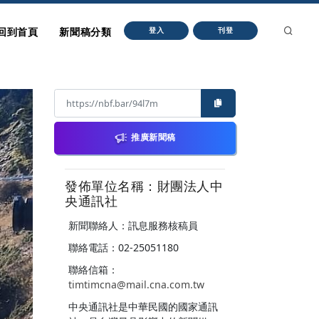
回到首頁
新聞稿分類
登入
刊登
推廣新聞稿
發佈單位名稱：財團法人中
央通訊社
新聞聯絡人：訊息服務核稿員
聯絡電話：02-25051180
聯絡信箱：
timtimcna@mail.cna.com.tw
中央通訊社是中華民國的國家通訊