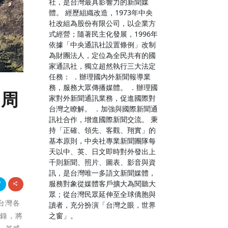
社，是台灣最具影響力的新聞媒
體。 經歷組織改造，1973年中央
社改組為股份有限公司，以企業方
式經營；隨著民主化發展，1996年
依據「中央通訊社設置條例」改制
為財團法人，定位為全民共有的國
家通訊社，獨立超然執行三大法定
任務： ．辦理國內外新聞報導業
務，服務大眾傳播媒體。 ．辦理國
5周
家對外新聞通訊業務，促進國際對
台灣之瞭解。 ．加強與國際新聞通
訊社合作，增進國際新聞交流。 秉
持「正確、領先、客觀、翔實」的
基本原則，中央社專業新聞團隊每
天以中、英、日文即時對外發出上
千則新聞、照片、圖表、影音與資
訊，是台灣唯一多語文新聞媒體，
服務對象從媒體客戶擴大為閱聽大
眾；從台灣民眾延伸至全球僑胞與
訪台灣各
讀者，充分扮演「台灣之眼，世界
紀錄，將
之窗」。