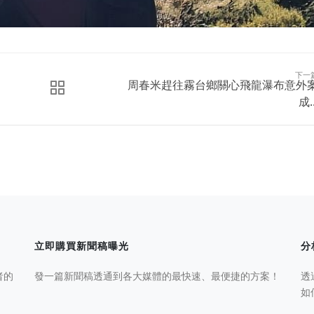
下一
周春米趕往霧台鄉關心飛龍瀑布意外
成..
立即購買新聞稿曝光
分
者的
發一篇新聞稿透通到各大媒體的最快速、最便捷的方案！
透
如