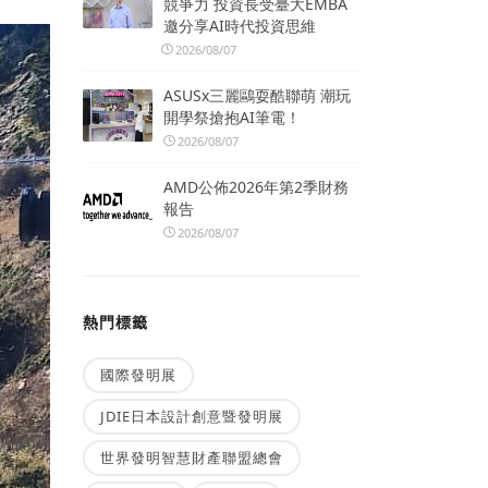
競爭力 投資長受臺大EMBA
邀分享AI時代投資思維
2026/08/07
ASUSx三麗鷗耍酷聯萌 潮玩
開學祭搶抱AI筆電！
2026/08/07
AMD公佈2026年第2季財務
報告
2026/08/07
熱門標籤
國際發明展
JDIE日本設計創意暨發明展
世界發明智慧財產聯盟總會