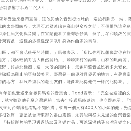
來自加拿大育空地區的音樂人，我的音樂主要是要鼓勵人們，親近這片土地
經驗就影響了我近半的人生。」
，隔年受邀來臺灣宣傳，讓他與他的音樂從地球的一端旅行到另一端，
成的太魯閣峽谷，大理石岩壁連綿在高山與窄谷之間，不僅驚艷這座
和原住民文化與音樂，在宜蘭他看了臺灣歌仔戲，聽了月琴和鐃鈸的
音聚寶盆，這樣的多樣性深深吸引身為作曲家的馬修。
山區，都不會花很長的時間。」馬修表示：「所以你可以想像當你在
地方，我比較傾向從大自然開始。」聽聽鄉村的蟲鳴，山林的風雨聲
荒野，跨越北極圈，這一大段的距離中，景象和聲音並沒有多大變化
體驗嘆為觀止的亞熱帶美景。臺灣是一個優雅且優秀的地方，有著豐
跡的地方，我只希望我的老朋友們，能像我記得他們一樣的記得我。
g，今年初也受邀來台參與馬修的音樂會，Todd表示：「完全被這裡的
作，就常聽到他分享台灣經驗，當去年接獲馬修邀約，他立即表示：「
言第一次來到台灣讓他有點不知所措，來自一個只有400人的小鎮的他，光
都很乾淨，更是被台灣東部的群山震撼，尤其能與從未見過的台灣音
：「特輯影片的呈現透過訪談及音樂作品，可以深深感受台灣音樂文