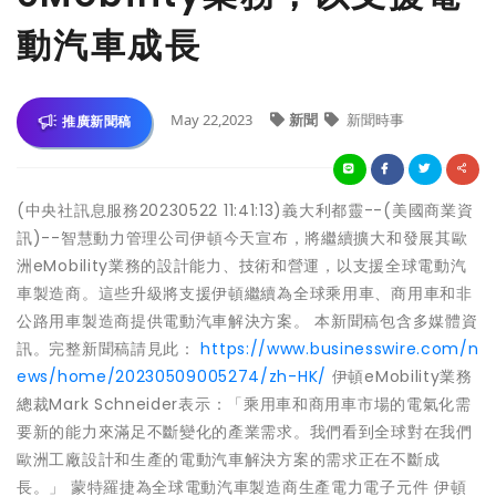
動汽車成長
May 22,2023
新聞
新聞時事
推廣新聞稿
(中央社訊息服務20230522 11:41:13)義大利都靈--(美國商業資
訊)--智慧動力管理公司伊頓今天宣布，將繼續擴大和發展其歐
洲eMobility業務的設計能力、技術和營運，以支援全球電動汽
車製造商。這些升級將支援伊頓繼續為全球乘用車、商用車和非
公路用車製造商提供電動汽車解決方案。 本新聞稿包含多媒體資
訊。完整新聞稿請見此：
https://www.businesswire.com/n
ews/home/20230509005274/zh-HK/
伊頓eMobility業務
總裁Mark Schneider表示：「乘用車和商用車市場的電氣化需
要新的能力來滿足不斷變化的產業需求。我們看到全球對在我們
歐洲工廠設計和生產的電動汽車解決方案的需求正在不斷成
長。」 蒙特羅捷為全球電動汽車製造商生產電力電子元件 伊頓