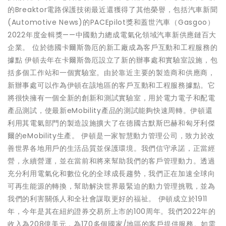
的Breaktor電路保護技術最近還獲得了其他榮譽，包括汽車新聞
(Automotive News)的PACEpilot獎和蓋世汽車（Gasgoo）
2022年度金輯獎——中國動力總成電氣化領域汽車新供應鏈百大
企業。 位於德國卡爾斯魯厄的新工廠成為客戶互動和工程服務的
據點 伊頓去年在卡爾斯魯厄設立了新的辦事處和實驗室設施，包
括多個工作站和一個實驗室。由於靠近主要的製造商和供應商，
新辦事處可以作為伊頓在該地區的客戶互動和工程服務據點。它
將很快擁有一個全新的創新和測試實驗室，用於電力電子和配電
產品測試，使最新eMobility產品的測試能夠快速周轉。伊頓還
利用其電氣部門的製造設施擴大了在德國古默斯巴赫和匈牙利傑
爾的eMobility生產。 伊頓是一家智慧動力管理公司，致力於改
善世界各地用戶的生活品質並保護環境。我們信守承諾，正當經
營，永續營運，並在當前和將來幫助我們的客戶管理動力。透過
充分利用電氣化和數位化的全球成長趨勢，我們正在加速全球向
可再生能源的轉換，幫助解決世界最緊迫的動力管理挑戰，並為
我們的利害關係人和全社會謀取更好的福祉。 伊頓成立於1911
年，今年是其在紐約證券交易所上市的100周年。我們2022年的
收入為208億美元，為170多個國家/地區的客戶提供服務。如需