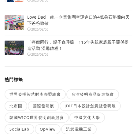
2026/08/05
Love Dad！統一企業集團空運進口逾4萬朵石斛蘭向天
下爸爸致敬
2026/08/05
「療癒同行，親子森呼吸」115年失親家庭親子關係促
進活動 溫馨啟程！
2026/08/05
熱門標籤
世界發明智慧財產聯盟總會
台灣發明商品促進協會
北市圖
國際發明展
JDIE日本設計創意暨發明展
韓國WICO世界發明創新競賽
中國文化大學
SocialLab
OpView
汎武電機工業