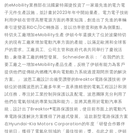
的eMobility業務部在法國蒙特羅捷投資了一家最先進的電力電
子元件生產設施，並計畫於2023年年中開始量產。電力電子技術
利用伊頓在管理高壓電源方面的專業知識，創造出了先進的車輛
牽引逆變器和DC/DC轉換器，並以功率密度和效率為側重點。
特切夫工廠增加eMobility生產 伊頓今年還擴大了位於波蘭特切
夫的現有工廠來增加電動汽車方面的產能，以滿足歐洲和全球客
戶的需求。工廠員工、公司主管和政府代表共同舉行了慶祝活
動，象徵著工廠的轉型發展。 Schneider表示：「在我們的主
要工廠之一增加eMobility產品生產，反映了伊頓有能力為客戶
提供他們從傳統內燃機汽車向電動動力系統過渡期間所需的解決
方案。」 波恩工廠設計出備受讚譽的Breaktor電路保護技術 伊
頓位於德國波恩的工廠多年來一直承擔精密的電氣工程設計和測
試任務，專注於工業控制與保護以及配電。波恩團隊充分利用了
他們在電氣領域的專業知識和能力，並將其應用於電動汽車系
統，設計出了Breaktor®電路保護技術，使目前市面上的電動汽
車電路保護解決方案獲得了跨越式發展。 這款新型電路保護方案
在Hyundai-Kia Motors Corporation的年度「研發合作夥伴
技術日」獲得了電氣化領域的「最佳技術」獎。在此之前，伊頓