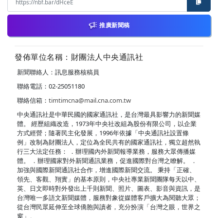
推廣新聞稿
發佈單位名稱：財團法人中央通訊社
新聞聯絡人：訊息服務核稿員
聯絡電話：02-25051180
聯絡信箱：
timtimcna@mail.cna.com.tw
中央通訊社是中華民國的國家通訊社，是台灣最具影響力的新聞媒
體。 經歷組織改造，1973年中央社改組為股份有限公司，以企業
方式經營；隨著民主化發展，1996年依據「中央通訊社設置條
例」改制為財團法人，定位為全民共有的國家通訊社，獨立超然執
行三大法定任務： ．辦理國內外新聞報導業務，服務大眾傳播媒
體。 ．辦理國家對外新聞通訊業務，促進國際對台灣之瞭解。 ．
加強與國際新聞通訊社合作，增進國際新聞交流。 秉持「正確、
領先、客觀、翔實」的基本原則，中央社專業新聞團隊每天以中、
英、日文即時對外發出上千則新聞、照片、圖表、影音與資訊，是
台灣唯一多語文新聞媒體，服務對象從媒體客戶擴大為閱聽大眾；
從台灣民眾延伸至全球僑胞與讀者，充分扮演「台灣之眼，世界之
窗」。