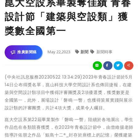
崑大空設系畢製奪佳績 青春
設計節「建築與空設類」獲
獎數全國第一
May 22,2023
新聞
新聞時事
推廣新聞稿
(中央社訊息服務20230522 13:34:29)2023年青春設計節於5月
14日公布得獎名單，崑山科技大學空間設計系也傳回捷報，在建
築與空間設計類項目中獲得評審團獎及2項優選獎，獲獎數更是
全國第一，此外，展場設計「磐鳴·一瞥」也獲得策展實踐與展示
設計類的評審團獎，共計4項大獎，成果令人矚目。
崑大空設系第22屆畢業製作「磐鳴·一瞥」陸續於各地展出，學生
作品也在各類競賽獲獎，在2023年青春設計節中，由曾維揚老師
指導許佑朋之作品「鯤島十二°_封存於座標上的記憶」榮獲建築