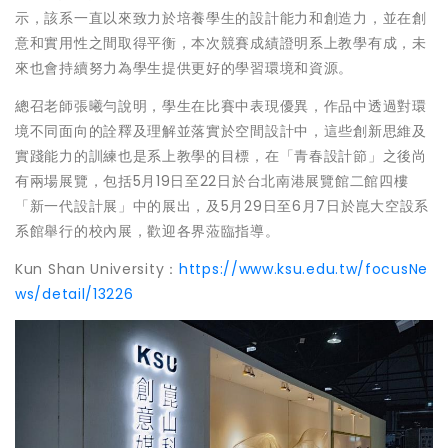
示，該系一直以來致力於培養學生的設計能力和創造力，並在創
意和實用性之間取得平衡，本次競賽成績證明系上教學有成，未
來也會持續努力為學生提供更好的學習環境和資源。
總召老師張曦勻說明，學生在比賽中表現優異，作品中透過對環
境不同面向的詮釋及理解並落實於空間設計中，這些創新思維及
實踐能力的訓練也是系上教學的目標，在「青春設計節」之後尚
有兩場展覽，包括5月19日至22日於台北南港展覽館二館四樓
「新一代設計展」中的展出，及5月29日至6月7日於崑大空設系
系館舉行的校內展，歡迎各界蒞臨指導。
Kun Shan University：
https://www.ksu.edu.tw/focusNe
ws/detail/13226