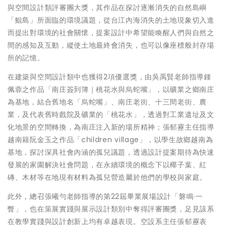
與空間設計類評審團大獎，其作品在探討逐漸消失的自然島嶼
「鯤島」所面臨的環境議題，從台江內海消失的土地現象切入進
而提出對環境的社會關懷，提案設計中希望能喚醒人們與自然之
間的感知及互動，縱使土地最終會消失，也可以像座標般封存場
所的記憶。
在建築與空間設計類中也獲得2項優選獎，由吳禹賢老師指導鍾
佩蓉之作品「南庄簽到簿｜桃花水與烏蛇嘴」，以礦業之鄉南庄
為基地，結合舊地名「烏蛇嘴」、南庄老街、十三間老街、農
業，及代表舊時戲院及礦業的「桃花水」，透過對工業遺址及文
化地景的空間轉換，為南庄注入新的場所精神；張郁靂主任指導
越南籍阮金玉之作品「children village」，以學生故鄉越南為
基地，探討深具社會內涵的孤兒議題，透過設計提案期待為快速
發展的家園解決社會問題，在永續環境的概念下以椰子葉、紅
磚、木材等在地現有材料為孤兒營造屬於他們的學校與家庭。
此外，總召張曦勻老師指導的第22屆畢業展場設計「磐鳴·一
瞥」，也在策展實踐與展示設計類別中奪得評審團獎，足見該系
在教學實踐與設計創新上均有卓越表現。空設系主任張郁靂表