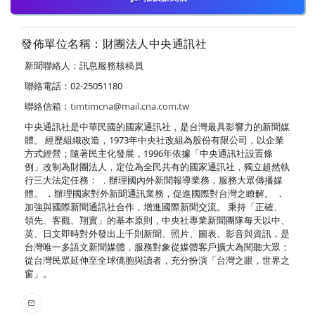
發佈單位名稱：財團法人中央通訊社
新聞聯絡人：訊息服務核稿員
聯絡電話：02-25051180
聯絡信箱：
timtimcna@mail.cna.com.tw
中央通訊社是中華民國的國家通訊社，是台灣最具影響力的新聞媒
體。 經歷組織改造，1973年中央社改組為股份有限公司，以企業
方式經營；隨著民主化發展，1996年依據「中央通訊社設置條
例」改制為財團法人，定位為全民共有的國家通訊社，獨立超然執
行三大法定任務： ．辦理國內外新聞報導業務，服務大眾傳播媒
體。 ．辦理國家對外新聞通訊業務，促進國際對台灣之瞭解。 ．
加強與國際新聞通訊社合作，增進國際新聞交流。 秉持「正確、
領先、客觀、翔實」的基本原則，中央社專業新聞團隊每天以中、
英、日文即時對外發出上千則新聞、照片、圖表、影音與資訊，是
台灣唯一多語文新聞媒體，服務對象從媒體客戶擴大為閱聽大眾；
從台灣民眾延伸至全球僑胞與讀者，充分扮演「台灣之眼，世界之
窗」。