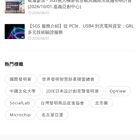
敬邀參加 - SGS無人機暨智慧載具國際法規趨勢研討會
(2026/10/01.嘉義亞創中心)
2026/08/07
【SGS 服務介紹】從 PCIe、USB4 到充電與資安：GRL
多元技術驗證服務
2026/08/07
熱門標籤
國際發明展
世界發明智慧財產聯盟總會
中國文化大學
JDIE日本設計創意暨發明展
OpView
SocialLab
台灣發明商品促進協會
北市圖
Microchip
名古屋亞運