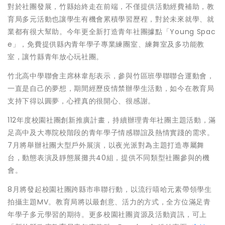
對於社團發展，竹縣始終走在前端，不僅提供活動經費補助，教
育局多元活動也讓學生有機會累積學習歷程，對於未來就學、就
業都有很大幫助。今年更全新打造青年社團據點「Young Spac
e」，免費提供縣內青年學子專業練團室、練舞室及多功能教
室，讓竹縣青年放心玩社團。
竹北高中學聯會主席林韋彤表示，參與竹區班學聯聯合運動會，
一直是自己的夢想，期間經歷疫情禁辦學生活動，如今在教育局
支持下得以圓夢，心裡真的很開心、很感謝。
112年度校園社團創新推廣計畫，持續辦理青年社團主題活動，滿
足高中及大專院校階段的青年學子情感聯誼及熱情實踐的需求。
7月將舉辦社團大型戶外展演，以夜光派對為主題打造專屬舞
台，動態表演及靜態展攤共40組，提供不同類型社團參與的機
會。
8月將發起校園社團跨縣市串聯行動，以流行嘻哈元素帶領學生
拍攝主題MV。教育局將以最創意、活力的方式，全方位滿足青
年學子多元學習的期待。更多校園社團資源及活動資訊，可上