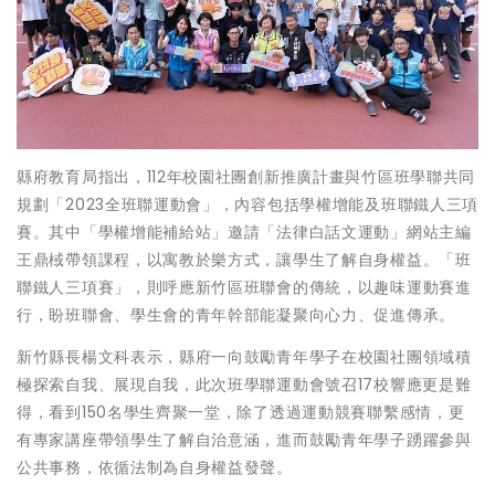
縣府教育局指出，112年校園社團創新推廣計畫與竹區班學聯共同
規劃「2023全班聯運動會」，內容包括學權增能及班聯鐵人三項
賽。其中「學權增能補給站」邀請「法律白話文運動」網站主編
王鼎棫帶領課程，以寓教於樂方式，讓學生了解自身權益。「班
聯鐵人三項賽」，則呼應新竹區班聯會的傳統，以趣味運動賽進
行，盼班聯會、學生會的青年幹部能凝聚向心力、促進傳承。
新竹縣長楊文科表示，縣府一向鼓勵青年學子在校園社團領域積
極探索自我、展現自我，此次班學聯運動會號召17校響應更是難
得，看到150名學生齊聚一堂，除了透過運動競賽聯繫感情，更
有專家講座帶領學生了解自治意涵，進而鼓勵青年學子踴躍參與
公共事務，依循法制為自身權益發聲。