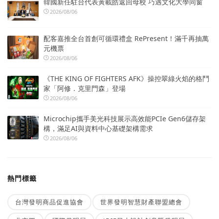
韓國新任駐台代表黃載皓返回母校 巧遇文化大學同窗
2026/08/06
配客嘉推全台首創可循環禮盒 RePresent！滿千再抽萬
元機票
2026/08/06
《THE KING OF FIGHTERS AFK》操控翠綠火焰的格鬥
家「阿修．克里門森」登場
2026/08/06
Microchip攜手美光科技展示高效能PCIe Gen6儲存架
構，滿足AI與資料中心基礎架構需求
2026/08/06
熱門標籤
台灣發明商品促進協會
世界發明智慧財產聯盟總會