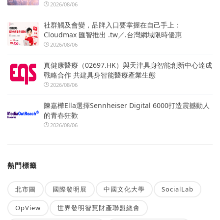
2026/08/06
社群觸及會變，品牌入口要掌握在自己手上：
Cloudmax 匯智推出 .tw／.台灣網域限時優惠
2026/08/06
真健康醫療（02697.HK）與天津具身智能創新中心達成
戰略合作 共建具身智能醫療產業生態
2026/08/06
陳嘉樺Ella選擇Sennheiser Digital 6000打造震撼動人
的青春狂歡
2026/08/06
熱門標籤
北市圖
國際發明展
中國文化大學
SocialLab
OpView
世界發明智慧財產聯盟總會