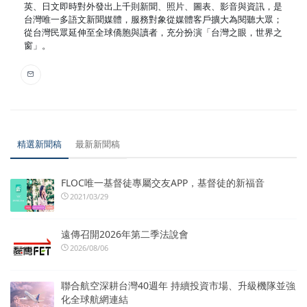
英、日文即時對外發出上千則新聞、照片、圖表、影音與資訊，是
台灣唯一多語文新聞媒體，服務對象從媒體客戶擴大為閱聽大眾；
從台灣民眾延伸至全球僑胞與讀者，充分扮演「台灣之眼，世界之
窗」。
精選新聞稿
最新新聞稿
FLOC唯一基督徒專屬交友APP，基督徒的新福音
2021/03/29
遠傳召開2026年第二季法說會
2026/08/06
聯合航空深耕台灣40週年 持續投資市場、升級機隊並強
化全球航網連結