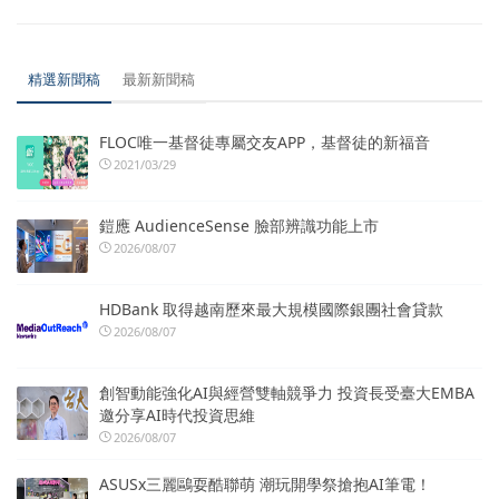
精選新聞稿
最新新聞稿
FLOC唯一基督徒專屬交友APP，基督徒的新福音
2021/03/29
鎧應 AudienceSense 臉部辨識功能上市
2026/08/07
HDBank 取得越南歷來最大規模國際銀團社會貸款
2026/08/07
創智動能強化AI與經營雙軸競爭力 投資長受臺大EMBA
邀分享AI時代投資思維
2026/08/07
ASUSx三麗鷗耍酷聯萌 潮玩開學祭搶抱AI筆電！