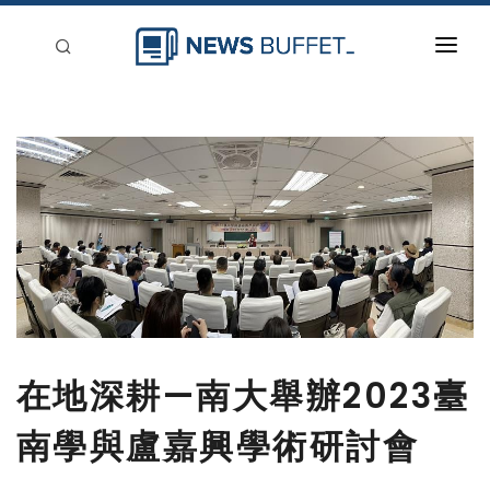
回到首頁
新聞稿分類
登入
刊登
在地深耕—南大舉辦2023臺
南學與盧嘉興學術研討會