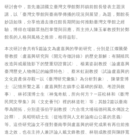
研討會中，首先邀請國立臺灣文學館鄭邦鎮前館長發表主題演
講，以「臺灣文學館與臺南學傳播的現況與展望」為題，鄭館長
妙語如珠，分享他過去擔任館長期間如何推動臺灣文學館之經
驗，博得在場聽眾熱烈掌聲與回應，而主持人陳玉峯教授對於鄭
館長的人格與風格之推崇，相得益彰。
本次研討會共有5篇論文為盧嘉興的學術研究，分別是江燦騰榮
譽教授〈盧嘉興研究與《開元寺徵詩錄》的歷史新解：有關殖民
改造與戒嚴陰影下的雙重辯證嘗試〉、楊素姿副教授〈論盧嘉興
臺灣歷史人物傳記的編撰特色〉、蔡米虹副教授〈試論盧嘉興的
文化資產保存觀—以《臺灣研究彙集》為分析對象〉、陳肇萱博
士〈記憶所繫之墓：盧嘉興對左鎮李公墓碑的探勘、考證與敘
事〉、林祁漢博士生〈神鬼奇航，所向何方？—莊松林和《臺灣
民間文學集》與《文史薈刊》裡的林道乾〉等；其餘2篇以臺南
學為開拓，分別是張伯宇副教授〈六合境大埔福德祠風水傳說之
詮釋〉、吳昭明碩士生〈從地理與人文析論南山公墓的意義〉
等。這些研究論文不僅對臺南學與盧嘉興的研究成果有再往前推
進之效，也在主持人兼評論人戴文鋒教授、林朝成教授與陳靜寬