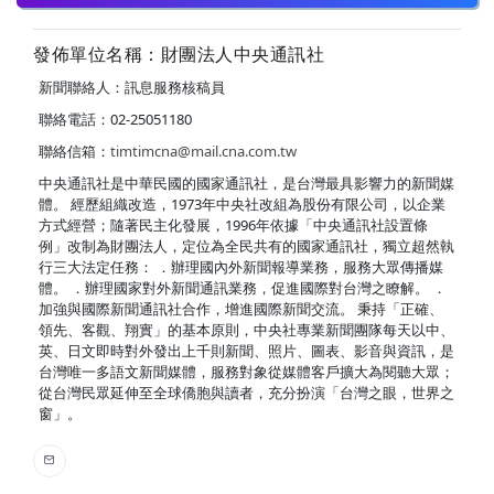
發佈單位名稱：財團法人中央通訊社
新聞聯絡人：訊息服務核稿員
聯絡電話：02-25051180
聯絡信箱：
timtimcna@mail.cna.com.tw
中央通訊社是中華民國的國家通訊社，是台灣最具影響力的新聞媒
體。 經歷組織改造，1973年中央社改組為股份有限公司，以企業
方式經營；隨著民主化發展，1996年依據「中央通訊社設置條
例」改制為財團法人，定位為全民共有的國家通訊社，獨立超然執
行三大法定任務： ．辦理國內外新聞報導業務，服務大眾傳播媒
體。 ．辦理國家對外新聞通訊業務，促進國際對台灣之瞭解。 ．
加強與國際新聞通訊社合作，增進國際新聞交流。 秉持「正確、
領先、客觀、翔實」的基本原則，中央社專業新聞團隊每天以中、
英、日文即時對外發出上千則新聞、照片、圖表、影音與資訊，是
台灣唯一多語文新聞媒體，服務對象從媒體客戶擴大為閱聽大眾；
從台灣民眾延伸至全球僑胞與讀者，充分扮演「台灣之眼，世界之
窗」。