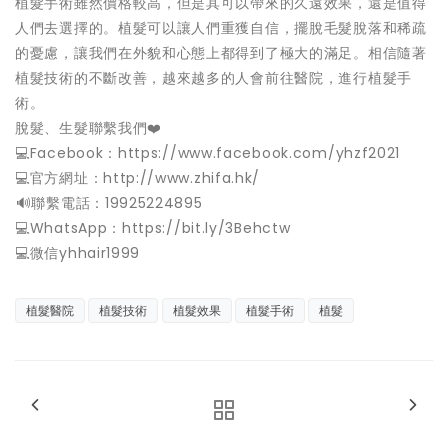
植髮手術雖然價格較高，但是其可以帶來的久遠效果，還是值得
人們去選擇的。植髮可以讓人們重獲自信，擺脫毛髮脫落和稀疏
的憂慮，讓我們在外貌和心態上都得到了極大的滿足。相信隨著
植髮技術的不斷改善，越來越多的人會前往醫院，進行植髮手
術。
脫髮、生髮聯繫我們❤️
💻Facebook：https://www.facebook.com/yhzf2021
💻官方網址：http://www.zhifa.hk/
️🔊聯繫電話：19925224895
💻WhatsApp：https://bit.ly/3Behctw
💻微信yhhair1999
植髮醫院
植髮技術
植髮效果
植髮手術
植髮