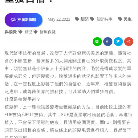
May 22,2023
新聞
新聞時事
民生
推廣新聞稿
與消費
精品
醫療保健
現代醫學技術的發展，改變了人們對健康與美麗的定義。隨著社
會的不斷進步，越來越多的人開始關注自己的外貌美觀程度。其
中，頭髮無疑是令許多人十分關注的內容。毛髮是構成頭髮的重
要組成部分，但頭髮稀少、脫落過多的狀況也影響了許多人的生
活，在一定程度上影響了他們的自信心。近年來，植髮技術被廣
泛應用，成為醫美界的黑科技，可以幫助人們重獲自信。
什麼是植髮手術？
植髮術，是一種能讓脫髮者重獲頭髮的方法，目前比較主流的有
FUE技術和FUT技術。其中，FUE是直接取出頭髮的毛囊，再進行
植入，不會留下明顯的疤痕，且適用範圍更廣。而FUT則需要在
頭部取出細長的皮條，將皮條上的頭髮毛囊進行植入，容易留下
長長的疤痕。