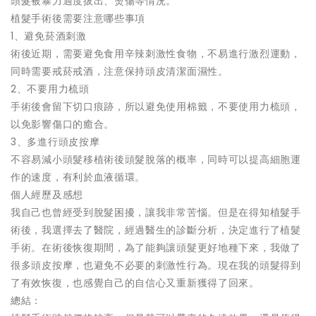
頭髮被暴力過度拔出、燙傷等情況。
植髮手術後需要注意哪些事項
1、避免菸酒刺激
術後近期，需要避免食用辛辣刺激性食物，不易進行激烈運動，
同時需要戒菸戒酒，注意保持頭皮清潔面濕性。
2、不要用力梳頭
手術後會留下切口痕跡，所以避免使用棉籤，不要使用力梳頭，
以免影響傷口的癒合。
3、多進行頭皮按摩
不容易減小頭髮移植術後頭髮脫落的概率，同時可以提高細胞運
作的速度，有利於血液循環。
個人經歷及感想
我自己也曾經受到脫髮困擾，讓我非常苦惱。但是在得知植髮手
術後，我選擇去了醫院，經過醫生的診斷分析，決定進行了植髮
手術。在術後恢復期間，為了能夠讓頭髮更好地種下來，我做了
很多頭皮按摩，也避免不必要的刺激性行為。現在我的頭髮得到
了有效恢復，也感覺自己的自信心又重新獲得了回來。
總結：