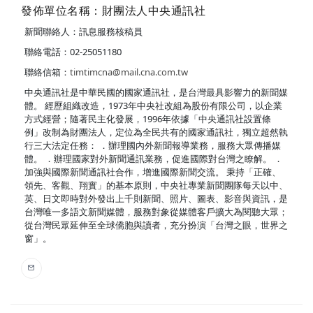
發佈單位名稱：財團法人中央通訊社
新聞聯絡人：訊息服務核稿員
聯絡電話：02-25051180
聯絡信箱：
timtimcna@mail.cna.com.tw
中央通訊社是中華民國的國家通訊社，是台灣最具影響力的新聞媒
體。 經歷組織改造，1973年中央社改組為股份有限公司，以企業
方式經營；隨著民主化發展，1996年依據「中央通訊社設置條
例」改制為財團法人，定位為全民共有的國家通訊社，獨立超然執
行三大法定任務： ．辦理國內外新聞報導業務，服務大眾傳播媒
體。 ．辦理國家對外新聞通訊業務，促進國際對台灣之瞭解。 ．
加強與國際新聞通訊社合作，增進國際新聞交流。 秉持「正確、
領先、客觀、翔實」的基本原則，中央社專業新聞團隊每天以中、
英、日文即時對外發出上千則新聞、照片、圖表、影音與資訊，是
台灣唯一多語文新聞媒體，服務對象從媒體客戶擴大為閱聽大眾；
從台灣民眾延伸至全球僑胞與讀者，充分扮演「台灣之眼，世界之
窗」。