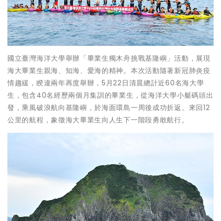
國立臺灣海洋大學舉辦「畢業生獨木舟挑戰基隆嶼」活動，展現
海大畢業生親海、知海、愛海的精神。本次活動隨著新冠肺炎疫
情趨緩，睽違兩年再度舉辦，5月22日清晨總計近60名海大學
生，包含40名經歷兩個月集訓的畢業生，從海洋大學小艇碼頭出
發，乘風破浪航向基隆嶼，於海面環島一周後成功折返。來回12
公里的航程，象徵海大畢業生向人生下一階段勇敢航行。