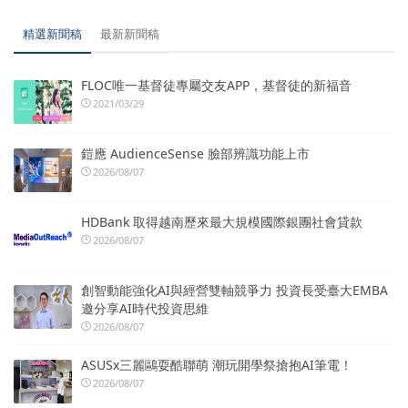
精選新聞稿
最新新聞稿
FLOC唯一基督徒專屬交友APP，基督徒的新福音
2021/03/29
鎧應 AudienceSense 臉部辨識功能上市
2026/08/07
HDBank 取得越南歷來最大規模國際銀團社會貸款
2026/08/07
創智動能強化AI與經營雙軸競爭力 投資長受臺大EMBA
邀分享AI時代投資思維
2026/08/07
ASUSx三麗鷗耍酷聯萌 潮玩開學祭搶抱AI筆電！
2026/08/07