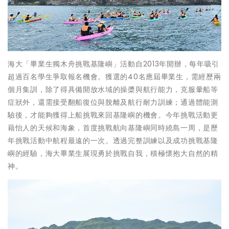
海大「畢業生獨木舟挑戰基隆嶼」活動自2013年開辦，每年吸引
超過百名學生爭取報名機會。獲選的40名應屆畢業生，需經歷兩
個月集訓，除了得具備開放水域的操槳與航行能力，克服暈船等
症狀外，還需接受翻船復位與脫離及航行耐力訓練；通過體能測
驗後，才能夠獲得上船挑戰來回基隆嶼的機會。今年挑戰活動更
藉怡人的天候和海象，首度挑戰航向基隆嶼同時繞島一周，是歷
年挑戰活動中航程最遠的一次。透過完整訓練以及成功挑戰基隆
嶼的經驗，海大畢業生展現勇於挑戰自我，積極懷抱大自然的精
神。